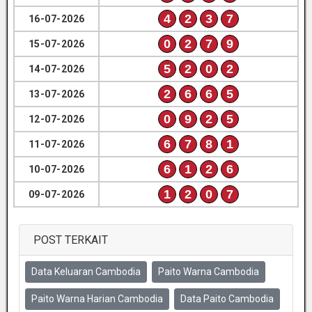
4
2
3
7
16-07-2026
0
2
7
9
15-07-2026
5
2
0
2
14-07-2026
2
6
6
5
13-07-2026
0
9
2
5
12-07-2026
6
7
8
1
11-07-2026
6
1
2
6
10-07-2026
1
2
0
7
09-07-2026
POST TERKAIT
Data Keluaran Cambodia
Paito Warna Cambodia
Paito Warna Harian Cambodia
Data Paito Cambodia