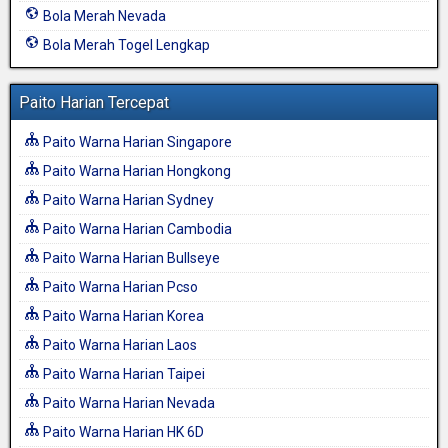
Bola Merah Nevada
Bola Merah Togel Lengkap
Paito Harian Tercepat
Paito Warna Harian Singapore
Paito Warna Harian Hongkong
Paito Warna Harian Sydney
Paito Warna Harian Cambodia
Paito Warna Harian Bullseye
Paito Warna Harian Pcso
Paito Warna Harian Korea
Paito Warna Harian Laos
Paito Warna Harian Taipei
Paito Warna Harian Nevada
Paito Warna Harian HK 6D