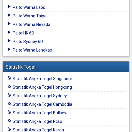
Paito Warna Laos
Paito Warna Taipei
Paito Warna Nevada
Paito HK 6D
Paito Sydney 6D
Paito Warna Lengkap
Statistik Togel
Statistik Angka Togel Singapore
Statistik Angka Togel Hongkong
Statistik Angka Togel Sydney
Statistik Angka Togel Cambodia
Statistik Angka Togel Bullseye
Statistik Angka Togel Pcso
Statistik Angka Togel Korea