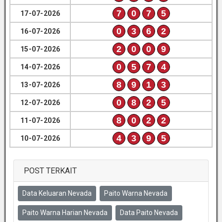
7
0
7
5
17-07-2026
0
3
6
2
16-07-2026
2
0
0
9
15-07-2026
0
5
7
4
14-07-2026
8
9
1
3
13-07-2026
0
8
2
5
12-07-2026
8
0
2
2
11-07-2026
4
3
9
5
10-07-2026
POST TERKAIT
Data Keluaran Nevada
Paito Warna Nevada
Paito Warna Harian Nevada
Data Paito Nevada