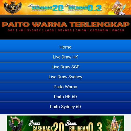
Home
Live Draw HK
Live Draw SGP
Live Draw Sydney
Paito Warna
Paito HK 6D
Paito Sydney 6D