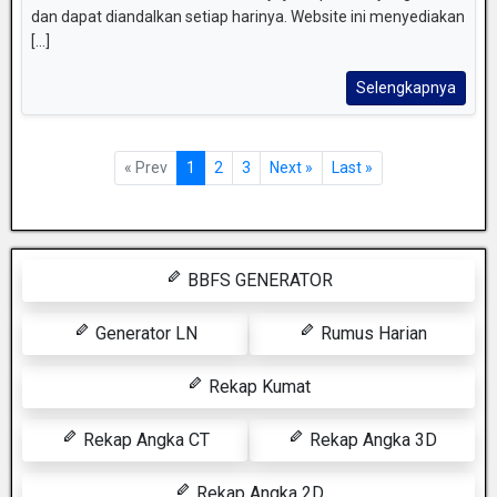
dan dapat diandalkan setiap harinya. Website ini menyediakan
[...]
Selengkapnya
« Prev
1
2
3
Next »
Last »
BBFS GENERATOR
Generator LN
Rumus Harian
Rekap Kumat
Rekap Angka CT
Rekap Angka 3D
Rekap Angka 2D