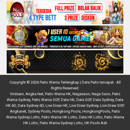
Copyright © 2026 Paito Warna Terlengkap | Data Paito tercepat . All
Rights Reserved.
Virdsam
,
Angka Net
,
Paito Warna HK
,
Nagasaon
,
Naga Saon
,
Paito
Warna Sydney
,
Paito Warna SGP
,
Data HK
,
Data SGP
,
Data Sydney
,
Data
HK 6D
,
Data Sydney 6D
,
Live Draw HK
,
Live Draw Sydney
,
Live Draw SGP
,
Angkanet
,
Sydney Pools
,
Hongkong Pools
,
HongkongPools
,
Paito
Warna Sydney Lotto
,
Paito Warna HK Lotto
,
Data HK Lotto
,
Paito Warna
HK Lotto
,
Paito Warna Sydney Lotto
,
HK Pools Asli