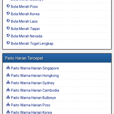
Bola Merah Pcso
Bola Merah Korea
Bola Merah Laos
Bola Merah Taipei
Bola Merah Nevada
Bola Merah Togel Lengkap
Paito Harian Tercepat
Paito Warna Harian Singapore
Paito Warna Harian Hongkong
Paito Warna Harian Sydney
Paito Warna Harian Cambodia
Paito Warna Harian Bullseye
Paito Warna Harian Pcso
Paito Warna Harian Korea