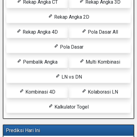
Rekap Angka CT
Rekap Angka 3D
Rekap Angka 2D
Rekap Angka 4D
Pola Dasar All
Pola Dasar
Pembalik Angka
Multi Kombinasi
LN vs DN
Kombinasi 4D
Kolaborasi LN
Kalkulator Togel
Prediksi Hari Ini