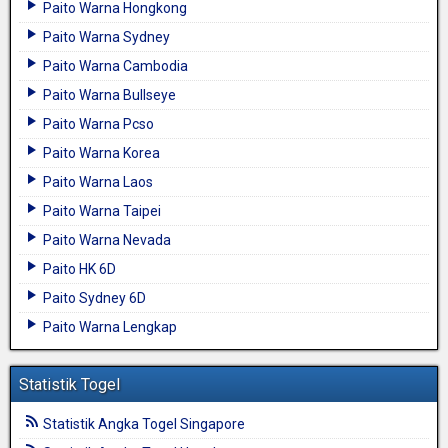
Paito Warna Hongkong
Paito Warna Sydney
Paito Warna Cambodia
Paito Warna Bullseye
Paito Warna Pcso
Paito Warna Korea
Paito Warna Laos
Paito Warna Taipei
Paito Warna Nevada
Paito HK 6D
Paito Sydney 6D
Paito Warna Lengkap
Statistik Togel
Statistik Angka Togel Singapore