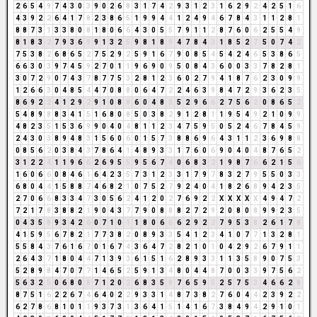
2
6
5
4
9
7
4
3
0
3
9
0
2
6
8
3
1
7
4
2
9
3
1
2
3
1
6
2
9
2
4
2
5
1
6
4
3
9
2
2
6
4
1
7
8
2
3
8
6
5
1
9
9
4
4
1
2
4
9
4
6
7
8
4
3
1
1
2
8
1
8
8
7
3
1
3
3
8
0
8
1
8
0
6
6
4
3
0
5
5
7
9
1
1
2
8
7
6
0
6
2
5
5
4
9
8
1
8
3
2
7
9
3
6
9
9
1
3
2
5
9
8
1
8
9
4
7
8
4
3
1
8
5
2
7
5
0
7
4
2
7
5
3
8
2
6
8
6
5
2
7
5
2
9
2
5
9
1
6
7
9
0
8
5
4
5
4
2
4
6
5
3
8
6
5
6
6
3
0
3
9
7
4
5
9
2
7
0
1
1
9
6
9
0
9
5
0
8
4
3
6
0
0
3
3
7
8
2
8
1
3
0
7
2
9
0
7
4
3
7
8
7
7
5
3
2
8
1
2
3
6
0
2
7
9
4
1
8
7
6
2
3
0
9
9
1
2
6
6
3
0
4
8
5
4
4
7
0
8
8
0
6
4
7
2
2
4
6
3
9
8
4
7
2
9
3
6
2
3
5
8
6
9
2
2
4
1
2
9
2
9
1
0
8
8
6
0
4
8
3
5
2
9
6
6
2
7
5
6
2
0
8
6
5
2
5
4
8
9
8
8
3
4
1
5
1
6
8
0
8
5
0
3
8
2
9
1
2
8
1
1
9
5
4
9
2
1
0
9
9
4
8
2
3
5
1
5
3
6
9
9
0
4
0
4
8
1
1
2
3
4
7
5
9
5
0
5
2
4
6
7
8
4
5
9
2
4
3
0
3
8
9
4
8
3
1
5
6
0
6
0
1
5
7
3
8
8
6
9
6
4
3
1
1
2
3
6
9
8
8
0
8
5
6
2
0
3
8
4
3
7
8
6
4
1
4
8
9
3
3
1
7
6
0
6
9
0
4
0
4
8
7
6
5
2
3
1
2
2
4
1
1
9
6
6
2
6
9
5
5
9
5
6
7
4
0
6
8
3
2
1
9
8
7
6
6
2
1
5
6
1
6
0
6
6
0
8
4
6
1
6
4
2
3
5
7
3
1
2
3
3
1
7
9
7
8
3
2
7
9
5
5
0
3
3
6
8
0
4
4
1
5
8
8
7
4
6
8
2
1
0
7
5
2
7
9
2
4
0
4
1
8
2
6
8
9
4
2
3
5
2
7
0
6
6
8
3
3
4
7
3
0
5
6
2
4
1
2
0
2
7
6
9
2
2
X
X
X
X
X
4
9
4
7
2
7
2
1
7
8
3
8
8
2
1
9
0
4
3
7
7
9
0
8
8
8
2
7
2
9
2
0
8
0
8
9
9
2
3
5
0
4
3
5
8
9
3
4
2
6
0
7
1
0
1
1
8
0
6
6
6
2
9
2
2
7
9
5
3
8
2
6
1
7
8
4
1
5
9
5
6
7
8
2
1
7
7
3
8
2
0
8
9
3
3
5
4
1
2
3
4
1
0
7
7
1
3
2
8
1
5
5
8
4
3
7
6
1
6
7
0
1
6
7
4
3
6
4
7
2
8
2
1
0
1
0
4
2
9
2
6
7
9
1
1
2
6
4
3
7
1
8
0
4
4
7
1
3
9
3
6
1
5
1
6
2
8
9
3
3
1
1
3
5
8
9
0
7
5
3
5
2
8
9
8
4
7
0
7
7
1
4
6
5
2
5
9
1
3
4
8
0
4
4
8
7
0
0
3
3
9
7
5
6
2
5
6
3
2
5
0
6
8
0
8
7
1
2
0
2
6
8
3
5
8
7
6
5
9
5
2
5
7
5
3
4
6
6
2
8
8
7
5
1
6
2
2
6
7
4
6
4
0
2
2
9
3
3
1
4
8
7
3
8
2
7
6
0
4
4
2
3
9
2
2
6
2
7
8
6
8
1
0
1
1
9
3
7
3
1
3
6
4
1
5
1
4
1
6
7
3
8
4
9
4
2
9
1
0
1