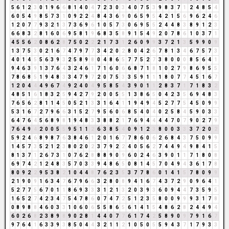
5
6
1
2
3
0
1
9
6
6
8
1
4
0
4
7
2
3
0
3
4
0
7
5
3
9
8
3
7
1
2
4
8
5
4
6
0
5
4
9
8
5
7
3
1
0
9
2
2
4
8
4
3
6
9
0
6
5
9
5
4
2
1
5
6
9
6
2
4
6
1
2
0
7
7
9
3
2
1
3
7
3
6
9
6
1
0
5
7
3
0
6
9
5
5
2
4
4
8
3
8
9
1
2
3
6
6
8
3
2
8
1
6
0
6
9
5
8
1
9
6
8
3
5
8
9
1
5
4
9
2
0
7
8
6
1
0
3
7
1
4
5
5
6
2
0
8
6
2
8
7
5
0
2
2
2
1
7
3
1
2
6
0
9
9
3
7
2
1
3
5
9
9
0
9
1
3
7
5
3
0
2
1
6
7
4
7
9
7
7
3
4
2
0
2
8
0
4
2
6
7
8
1
3
4
6
7
5
7
3
4
0
1
4
5
5
6
3
9
3
2
5
8
9
8
0
4
8
6
5
7
7
5
2
7
3
8
0
0
0
8
5
6
4
1
9
4
6
3
9
1
3
7
6
4
3
2
4
6
1
7
1
6
0
6
6
8
7
1
8
1
0
2
7
9
8
6
9
5
5
7
8
6
8
5
1
9
4
8
3
3
4
7
9
7
2
0
7
5
3
3
5
9
1
1
1
8
0
7
7
4
5
1
6
7
1
2
0
4
4
4
9
6
7
4
9
2
4
0
4
9
5
8
5
4
3
9
0
1
1
2
8
3
7
1
7
1
8
3
2
4
8
5
1
6
1
8
3
2
5
9
4
2
7
9
2
0
0
5
5
1
3
8
6
5
0
4
2
3
5
6
9
4
8
3
7
6
5
6
2
8
1
1
4
5
0
5
2
1
3
3
1
6
4
1
1
9
4
9
4
5
2
7
7
5
4
5
0
9
9
5
3
1
6
7
2
7
9
6
6
3
1
5
2
7
9
5
6
0
6
8
5
4
0
4
0
2
5
8
4
5
9
0
3
3
6
4
7
6
4
5
6
8
9
8
1
9
4
8
3
3
8
8
2
1
7
6
9
4
4
4
4
7
0
7
9
0
2
7
9
7
6
4
9
4
2
0
0
5
5
9
5
1
1
2
6
3
8
5
4
0
9
1
2
3
8
0
0
3
3
3
7
2
0
2
5
9
2
4
6
8
9
8
7
6
3
8
4
6
1
2
0
1
6
7
7
8
6
0
6
2
6
8
4
3
7
5
0
9
9
1
4
5
7
3
5
2
1
2
3
8
0
2
0
2
3
7
9
2
2
4
0
5
6
2
7
4
4
9
4
9
8
4
1
5
8
1
3
7
1
2
6
7
3
1
0
7
6
2
8
8
8
9
0
9
6
0
2
4
6
3
9
0
1
1
7
1
8
0
8
6
9
7
4
2
1
2
4
8
3
5
7
0
3
3
9
4
8
6
5
0
8
1
4
5
7
0
4
9
4
3
6
1
7
8
8
0
9
2
2
9
5
3
8
2
1
0
4
4
8
7
6
2
3
5
3
7
7
8
6
0
1
4
1
5
7
8
0
9
9
2
1
9
0
9
1
6
3
4
7
6
7
9
6
6
3
2
8
0
8
9
4
1
6
7
4
3
7
2
9
0
9
6
4
1
5
2
7
7
5
6
7
0
1
1
8
6
9
3
3
3
1
2
1
3
2
0
3
9
3
6
0
9
4
4
7
3
5
9
5
1
6
5
2
7
4
2
3
4
7
5
4
7
8
6
0
7
4
7
2
5
1
2
3
5
8
0
0
9
9
9
3
1
7
8
0
8
9
8
8
4
6
0
3
3
1
0
6
0
6
5
5
8
6
5
6
1
4
1
5
4
8
6
2
8
2
4
4
9
4
6
0
2
6
8
2
3
8
9
8
9
0
2
8
1
4
4
0
7
7
6
1
7
4
2
5
8
9
0
9
7
9
1
6
7
9
7
6
4
1
6
3
3
9
3
8
5
0
4
4
3
2
1
1
2
1
0
5
0
5
5
9
4
3
7
1
7
9
3
3