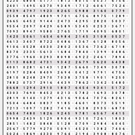
4
2
3
0
3
6
8
0
4
4
5
1
7
7
5
1
8
1
3
4
8
0
1
5
6
0
5
3
7
1
6
7
5
6
2
2
4
0
1
1
1
4
9
5
5
6
3
7
0
7
9
3
4
9
4
1
7
1
2
3
6
0
6
1
7
7
5
2
4
6
0
9
3
9
3
4
7
9
7
7
1
9
2
3
5
8
2
6
5
2
5
9
8
8
7
3
1
6
0
6
0
7
7
9
7
2
5
5
8
4
8
5
4
9
4
4
8
0
9
9
9
7
0
1
1
6
7
5
6
2
8
9
7
5
3
1
2
8
9
8
2
6
6
5
2
6
4
5
2
7
9
1
4
4
8
2
4
7
3
1
4
2
9
5
5
2
8
2
0
2
5
0
3
7
1
9
5
5
4
9
2
0
9
7
7
0
4
2
9
2
6
5
8
9
8
5
3
4
5
9
0
2
5
3
8
3
6
7
1
8
7
0
9
3
3
8
9
4
7
2
9
5
8
0
8
2
7
6
5
2
1
7
1
9
1
4
0
9
5
5
6
8
0
1
1
1
4
2
0
2
5
0
6
1
7
1
6
5
4
9
6
9
8
4
3
2
1
4
5
9
3
1
0
8
8
0
5
3
7
1
4
6
1
3
4
3
4
0
7
7
8
7
2
2
4
0
4
8
6
5
1
3
6
7
4
6
1
2
8
1
8
0
5
6
2
9
1
0
6
6
0
5
2
8
1
4
0
3
0
3
2
8
0
2
2
0
5
3
6
9
7
3
6
2
8
6
7
1
8
9
8
3
7
0
7
2
3
3
5
8
5
6
1
3
4
1
6
8
4
3
7
8
4
0
4
1
3
9
9
9
0
4
8
6
5
3
7
7
6
4
1
9
6
0
6
0
2
9
3
3
8
0
9
8
8
6
9
2
2
4
2
4
6
1
7
7
8
9
4
4
0
1
1
3
4
8
6
8
2
1
4
7
3
1
4
9
3
4
2
6
2
6
7
9
7
5
6
2
0
2
6
4
3
8
2
4
0
0
1
1
0
2
8
1
9
6
1
4
3
7
1
2
8
7
6
5
6
6
0
6
7
3
4
9
4
3
0
7
8
6
6
1
9
7
7
0
2
8
4
3
8
4
0
9
9
2
6
9
4
4
0
4
1
2
3
9
7
9
1
1
4
7
5
6
2
2
8
1
0
1
8
2
4
8
3
2
9
7
0
7
7
0
3
8
2
3
7
5
8
4
1
9
0
1
1
9
2
5
0
5
7
8
8
2
1
0
7
3
7
1
2
9
1
6
7
4
4
3
9
3
7
8
6
2
8
1
3
4
2
6
5
4
8
0
8
0
6
6
8
5
1
2
9
4
4
2
9
1
0
1
1
8
0
7
7
6
4
5
4
9
9
3
4
1
5
5
1
7
2
9
4
3
0
3
3
7
6
9
0
9
8
4
5
2
7
0
2
1
3
4
5
7
8
2
1
1
6
9
3
3
3
0
7
8
6
2
8
1
9
1
0
1
4
0
4
1
2
7
9
7
4
3
1
6
7
9
0
6
4
1
7
0
7
6
4
8
2
6
1
7
9
5
0
4
4
6
4
8
4
3
0
8
3
7
1
9
1
8
5
4
4
6
0
1
1
8
3
7
3
1
5
5
1
9
1
7
2
1
3
4
1
0
9
7
7
1
2
8
2
1
7
4
1
6
7
6
5
3
8
2
2
9
3
5
8
6
8
7
0
7
0
6
5
4
9
7
4
8
0
8
1
8
2
6
8
9
2
4
5
9
9
7
8
1
9
6
5
6
7
4
4
4
1
5
6
3
9
9
8
8
2
4
3
9
3
5
1
2
9
2
8
9
0
4
4
9
3
1
0
1
7
2
6
1
7
1
8
0
3
3
2
8
5
1
6
1
4
8
2
1
0
8
4
8
3
5
1
2
8
1
0
7
0
9
9
2
9
8
4
3
6
0
4
5
9
2
5
6
7
4
5
7
7
9
7
9
2
7
0
7
5
0
9
1
1
4
5
2
0
2
1
3
8
2
1
7
4
0
6
6
5
0
2
4
6
1
8
6
9
6
4
3
3
0
3
9
7
6
4
1
2
1
9
4
4
3
9
0
8
8
8
0
7
6
4