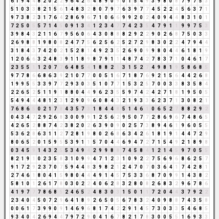
6
1
9
4
4
8
2
0
2
2
9
6
4
2
6
4
8
9
0
9
0
1
5
4
9
3
9
8
0
8
7
9
7
5
3
5
1
0
3
3
8
2
1
5
6
1
4
8
3
2
8
0
7
9
7
6
3
9
7
7
4
5
2
2
4
5
6
3
7
1
9
7
3
8
2
3
1
7
6
4
2
8
6
9
6
7
1
0
6
6
9
9
2
0
2
4
0
9
4
4
8
3
1
0
1
7
2
5
0
5
5
7
1
4
5
0
9
1
3
4
1
2
3
4
7
7
4
2
3
5
4
7
9
1
1
9
9
7
5
3
3
9
8
4
3
2
1
1
6
7
9
5
6
0
6
4
3
0
8
8
8
2
9
2
2
9
0
2
6
8
7
5
0
3
3
2
6
9
8
8
1
9
8
0
8
2
4
7
7
5
6
2
5
6
2
5
2
7
2
9
8
3
0
2
2
4
7
9
4
4
3
1
8
4
3
7
4
2
0
2
1
5
2
8
1
4
9
2
3
5
2
6
9
0
9
9
8
0
4
4
6
1
8
1
9
1
2
0
6
6
3
2
4
8
3
9
1
1
8
9
8
7
9
1
1
4
8
7
4
2
7
8
3
7
1
0
4
6
1
7
2
3
5
5
1
1
2
0
7
7
6
4
8
5
4
1
8
8
2
1
3
1
5
2
7
4
9
8
1
9
5
8
6
8
5
9
7
7
8
6
6
8
6
3
9
2
1
0
7
7
0
0
5
1
6
7
1
8
7
6
9
2
1
5
6
4
4
2
6
8
1
9
9
5
5
3
3
9
7
7
2
9
3
0
3
5
1
0
7
7
1
5
3
2
5
7
0
0
3
3
8
3
5
8
4
2
2
6
5
2
5
1
1
9
1
8
8
0
4
4
9
6
2
3
5
5
9
7
4
2
4
2
7
1
8
1
9
5
0
5
5
4
9
4
4
4
8
1
2
3
1
2
9
0
9
6
0
8
4
3
2
1
9
3
3
6
2
3
7
1
3
0
8
2
1
7
6
8
6
5
0
2
1
7
8
4
3
5
7
3
1
8
4
4
8
5
1
4
6
1
0
6
5
2
7
8
8
2
9
2
0
4
3
4
7
2
9
2
6
8
3
0
0
9
9
1
2
5
6
2
9
5
0
7
7
2
8
6
9
6
7
4
8
6
5
4
2
6
5
2
8
8
7
4
2
3
8
2
0
2
6
3
9
0
9
0
2
5
7
3
8
9
4
6
1
9
6
0
5
5
5
3
6
2
8
6
3
1
1
2
7
2
8
1
9
8
0
2
6
8
6
3
4
2
6
1
8
1
9
1
4
4
7
2
9
8
0
6
5
2
0
1
5
9
5
5
3
9
1
1
5
7
0
4
4
6
9
4
7
2
7
1
5
4
9
2
1
8
9
8
0
3
4
5
9
1
4
3
2
5
5
3
4
9
4
2
9
9
8
8
7
4
5
8
4
1
2
1
4
5
9
7
0
5
5
8
2
1
9
1
0
2
3
5
8
3
1
0
9
9
4
7
1
2
3
1
0
9
2
2
7
5
6
9
6
8
6
2
5
7
9
1
7
2
9
2
3
7
0
7
5
9
4
4
8
3
9
8
2
1
2
4
7
0
7
0
3
6
4
1
7
4
2
8
1
2
7
4
6
1
8
0
4
1
5
9
8
0
4
4
4
9
1
4
5
7
5
3
3
6
8
7
0
9
9
1
4
3
8
2
5
8
1
0
1
2
6
1
7
8
0
3
0
2
2
4
0
6
2
8
3
2
8
0
8
2
6
8
3
2
9
6
7
8
6
4
1
9
7
7
7
8
6
8
5
2
4
6
5
2
4
8
3
0
3
1
5
0
1
1
7
2
0
4
4
3
7
9
2
2
2
3
4
0
4
5
0
7
2
9
6
4
1
8
9
2
6
5
0
5
6
7
8
3
2
4
0
9
8
8
7
4
3
5
8
0
0
6
1
7
3
9
9
0
9
1
4
6
9
6
8
1
7
4
2
2
9
1
4
5
7
3
0
3
3
5
4
6
8
5
9
3
4
0
4
2
6
9
4
4
7
9
7
2
9
0
4
1
6
7
8
2
1
7
8
3
0
0
5
5
1
6
9
3
3