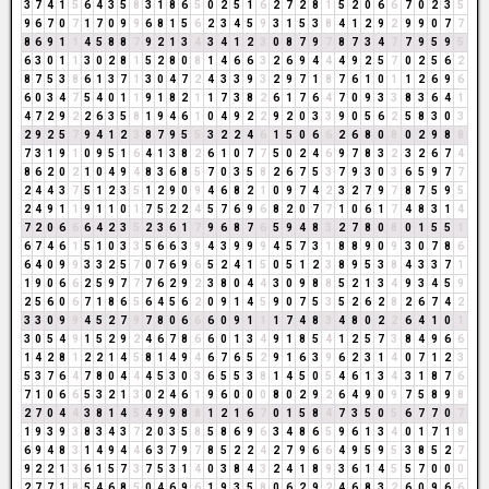
3
7
4
1
5
6
4
3
5
8
3
1
8
6
5
0
2
5
1
6
2
7
2
8
1
5
2
0
6
6
7
0
2
3
5
9
6
7
0
7
1
7
0
9
9
6
8
1
5
6
2
3
4
5
9
3
1
5
3
8
4
1
2
9
2
9
9
0
7
7
8
6
9
1
1
4
5
8
8
7
9
2
1
3
4
3
4
1
2
3
0
8
7
9
7
8
7
3
4
7
7
9
5
9
5
6
3
0
1
1
3
0
2
8
1
5
2
8
0
8
1
4
6
6
3
2
6
9
4
4
4
9
2
5
7
0
2
5
6
2
8
7
5
3
8
6
1
3
7
1
3
0
4
7
2
4
3
3
9
3
2
9
7
1
8
7
6
1
0
1
1
2
6
9
6
6
0
3
4
7
5
4
0
1
1
9
1
8
2
1
1
7
3
8
2
6
1
7
6
4
7
0
9
3
3
8
3
6
4
1
4
7
2
9
2
2
6
3
5
8
1
9
4
6
1
0
4
9
2
2
9
2
0
3
3
9
0
5
6
2
5
8
3
0
3
2
9
2
5
7
9
4
1
2
3
8
7
9
5
5
3
2
2
4
6
1
5
0
6
6
2
6
8
0
8
0
2
9
8
8
7
3
1
9
1
0
9
5
1
6
4
1
3
8
2
6
1
0
7
7
5
0
2
4
6
9
7
8
3
2
3
2
6
7
4
8
6
2
0
2
1
0
4
9
4
8
3
6
8
5
7
0
3
5
8
2
6
7
5
3
7
9
3
0
3
6
5
9
7
7
2
4
4
3
7
5
1
2
3
5
1
2
9
0
9
4
6
8
2
1
0
9
7
4
2
3
2
7
9
7
8
7
5
9
5
2
4
9
1
1
9
1
1
0
1
7
5
2
2
4
5
7
6
9
6
8
2
0
7
7
1
0
6
1
7
4
8
3
1
4
7
2
0
6
6
6
4
2
3
5
2
3
6
1
7
9
6
8
7
6
5
9
4
8
3
2
7
8
0
8
0
1
5
5
1
6
7
4
6
1
5
1
0
3
3
5
6
6
3
9
4
3
9
9
9
4
5
7
3
1
8
8
9
0
9
3
0
7
8
6
6
4
0
9
9
3
3
2
5
7
0
7
6
9
6
5
2
4
1
5
0
5
1
2
3
8
9
5
3
8
4
3
3
7
1
1
9
0
6
6
2
5
9
7
7
7
6
2
9
2
3
8
0
4
4
3
0
9
8
8
5
2
1
3
4
9
3
4
5
9
2
5
6
0
6
7
1
8
6
5
6
4
5
6
2
0
9
1
4
5
9
0
7
5
3
5
2
6
2
8
2
6
7
4
2
3
3
0
9
9
4
5
2
7
9
7
8
0
6
6
6
0
9
1
1
1
7
4
8
3
4
8
0
2
2
6
4
1
0
1
3
0
5
4
9
1
5
2
9
2
4
6
7
8
6
6
0
1
3
4
9
1
8
5
4
1
2
5
7
3
8
4
9
6
6
1
4
2
8
1
2
2
1
4
5
8
1
4
9
4
6
7
6
5
2
9
1
6
3
9
6
2
3
1
4
0
7
1
2
3
5
3
7
6
4
7
8
0
4
4
4
5
3
0
3
6
5
5
3
8
1
4
5
0
5
4
6
1
3
4
3
1
8
7
6
7
1
0
6
6
5
3
2
1
3
0
2
4
6
1
9
6
0
0
0
8
0
2
9
2
6
4
9
0
9
7
5
8
9
8
2
7
0
4
4
3
8
1
4
5
4
9
9
8
8
1
2
1
6
7
0
1
5
8
4
7
3
5
0
5
6
7
7
0
7
1
9
3
9
3
8
3
4
3
7
2
0
3
5
8
5
8
6
9
6
3
4
8
6
5
9
6
1
3
4
0
1
7
1
8
6
9
4
8
3
1
4
9
4
4
6
3
7
9
7
8
5
2
2
4
2
7
9
6
6
4
9
5
9
5
3
8
5
2
7
9
2
2
1
3
6
1
5
7
3
7
5
3
1
4
0
3
8
4
3
2
4
1
8
9
3
6
1
4
5
5
7
0
0
0
2
7
7
1
8
5
4
6
8
5
0
4
6
9
6
1
9
3
5
8
0
6
2
9
2
4
6
8
3
2
6
0
9
6
6