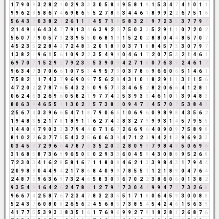
1
7
9
0
9
3
2
8
2
1
0
2
9
3
3
3
0
5
8
4
9
5
8
1
9
1
5
3
4
7
4
1
0
1
1
9
9
6
2
8
5
8
6
7
4
6
9
8
6
5
5
2
7
8
6
3
4
4
6
1
8
9
9
2
2
6
7
5
1
6
5
6
4
3
7
0
3
8
2
1
2
6
1
1
2
4
5
7
1
8
5
8
3
2
5
9
7
2
3
5
3
7
7
9
7
2
1
4
9
4
6
4
3
4
7
7
9
1
3
4
6
3
9
2
2
7
5
0
3
3
5
2
9
1
1
0
7
2
0
2
5
6
0
7
7
9
0
5
7
3
2
3
9
5
5
0
6
8
1
9
1
5
2
0
2
8
8
0
4
4
8
5
7
0
7
4
5
2
3
5
2
2
8
4
3
7
2
4
8
3
2
0
1
8
9
0
3
7
1
8
8
4
5
7
3
3
0
7
9
7
1
3
8
2
1
9
6
1
5
6
1
0
9
2
2
3
5
4
9
4
0
4
6
1
7
2
0
7
5
3
2
1
4
6
1
6
9
7
0
7
1
5
2
9
2
7
9
2
3
5
5
3
9
0
9
4
2
7
1
8
0
7
6
3
9
2
4
6
1
7
9
6
3
4
7
3
7
0
6
6
1
0
7
5
3
4
9
5
7
3
0
3
7
8
6
9
6
6
0
6
5
1
4
6
1
7
5
8
2
1
1
7
4
3
7
9
6
9
0
9
7
5
6
2
8
4
3
1
0
1
8
2
9
1
1
3
1
1
5
6
4
7
2
0
2
2
7
8
7
6
5
4
3
2
5
0
9
5
7
3
3
4
6
5
2
8
2
0
6
6
4
1
2
8
1
0
6
2
4
6
3
2
6
9
6
0
5
8
2
1
9
7
7
4
2
5
3
9
3
3
4
6
1
0
1
3
9
4
8
3
8
0
6
3
9
4
6
5
5
1
1
3
0
2
2
5
7
3
8
2
0
9
4
7
2
4
5
7
0
7
5
3
8
4
3
2
5
6
7
4
3
3
9
6
6
5
4
7
1
8
7
9
0
6
6
1
0
6
9
6
0
9
8
9
8
4
3
5
6
2
1
9
4
8
3
5
2
1
7
8
1
8
9
1
1
6
2
7
4
2
8
3
2
7
9
9
9
3
1
4
5
7
9
5
5
1
4
4
0
4
7
9
0
3
3
3
7
9
4
4
0
7
1
6
7
2
6
6
9
6
4
0
9
0
9
7
5
8
9
8
8
1
0
2
2
6
3
7
7
5
5
4
3
2
5
6
0
6
3
9
4
7
1
2
3
9
4
2
1
3
9
6
9
3
3
0
3
4
5
9
7
2
9
6
6
4
7
8
7
6
3
5
2
0
2
2
8
0
9
9
7
9
8
4
3
5
0
6
9
6
3
1
6
8
5
8
7
3
6
9
9
6
5
0
5
0
2
9
3
3
6
0
4
5
9
4
3
0
8
8
9
5
2
6
8
7
2
3
0
3
4
1
6
2
8
5
8
1
6
7
1
1
8
0
8
4
6
2
1
3
3
9
8
4
3
1
7
9
4
4
2
0
9
8
8
0
4
4
9
4
2
1
7
8
6
8
4
0
9
9
7
8
5
5
1
1
2
1
8
9
0
4
7
6
4
2
4
8
7
6
9
6
3
6
9
7
3
2
4
6
5
8
3
0
3
6
7
0
2
2
3
8
6
0
6
0
1
3
8
2
9
3
5
4
9
1
6
4
2
6
2
4
7
8
6
1
2
7
9
7
7
3
0
4
4
9
9
4
7
2
7
3
2
6
8
9
6
6
7
4
2
5
8
7
6
7
2
3
4
7
8
3
2
3
5
5
1
7
1
8
0
6
4
5
9
3
0
0
8
8
5
2
4
3
7
6
0
8
0
8
2
6
5
6
2
4
5
6
8
5
7
3
8
5
4
5
4
2
4
6
1
5
6
3
9
4
1
7
7
5
5
3
9
3
3
8
3
5
1
6
1
7
6
9
6
9
9
2
7
9
1
8
2
8
1
2
6
8
7
6