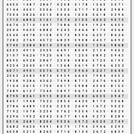
6
4
5
0
5
1
4
8
7
6
2
8
6
7
4
4
2
0
8
8
0
1
7
8
6
1
3
6
5
2
3
0
7
1
8
5
1
4
4
8
4
0
0
1
1
3
5
0
6
6
1
3
3
0
3
6
7
1
7
8
9
2
8
4
3
2
9
8
9
8
7
3
0
4
4
3
8
2
6
8
4
5
1
0
1
8
0
4
6
1
1
0
3
8
2
5
6
1
8
9
0
3
9
6
6
1
7
1
3
4
6
8
9
2
2
3
1
0
1
1
7
5
7
4
2
2
1
5
5
1
4
0
3
2
5
9
5
7
3
1
0
6
7
6
4
3
7
1
0
1
1
6
9
7
7
7
0
8
6
5
5
7
6
9
6
1
9
2
9
2
6
4
5
0
5
2
5
0
4
4
9
6
3
5
8
0
8
8
2
1
9
2
4
3
7
3
4
6
4
1
8
1
7
0
7
4
3
6
8
5
5
5
4
0
4
4
0
7
8
6
3
1
5
8
4
0
5
7
3
1
8
3
9
6
6
6
2
5
7
3
8
6
2
6
8
7
2
8
2
1
2
7
6
9
6
4
5
7
2
9
6
8
2
9
2
5
9
0
8
8
4
4
3
7
1
6
0
9
2
2
9
7
4
5
9
3
2
8
4
3
8
0
1
4
5
2
9
6
9
6
4
6
5
0
5
1
2
9
6
6
9
8
6
8
5
6
3
0
3
3
4
9
1
0
1
2
9
3
5
8
6
4
9
1
1
8
0
4
9
4
2
1
3
4
7
9
4
0
2
2
3
1
0
7
7
9
6
2
6
8
7
9
2
0
2
6
8
1
6
7
1
2
5
0
5
0
8
9
2
2
5
9
4
3
7
8
0
9
5
5
6
9
2
8
1
3
8
6
7
4
2
3
0
8
8
4
8
8
6
5
5
7
2
0
2
6
1
9
3
3
9
2
3
4
7
2
0
4
5
9
6
1
9
3
3
1
3
6
8
5
0
6
1
9
1
5
7
9
6
6
6
2
5
2
7
6
0
7
1
8
4
9
0
1
1
3
5
7
6
4
5
7
0
7
7
0
9
6
4
1
5
2
2
7
9
0
6
4
0
4
2
3
0
3
3
2
0
8
3
2
9
8
7
4
2
0
9
3
9
3
6
6
4
5
9
7
9
8
4
3
4
0
5
2
7
1
9
3
8
2
9
2
8
6
5
4
3
6
2
8
7
4
9
8
8
8
7
1
3
4
2
4
7
6
4
9
6
3
4
7
7
1
0
4
4
3
6
1
5
6
1
7
5
0
5
4
0
1
7
8
5
9
8
8
7
4
3
4
0
4
8
1
5
3
8
7
4
8
9
8
6
1
3
7
1
7
3
4
0
4
3
8
9
7
7
0
6
7
3
1
3
4
0
9
9
1
0
5
6
2
8
7
9
5
5
8
3
6
1
7
5
9
1
3
4
8
2
0
4
4
9
0
8
3
2
6
0
3
5
8
3
9
4
7
2
8
4
5
7
3
1
9
4
8
3
7
0
2
2
4
2
8
5
4
9
4
4
2
0
2
8
1
7
0
7
3
3
6
8
5
2
7
8
6
5
6
4
8
9
8
1
3
3
6
9
3
2
5
0
5
2
6
4
9
4
1
6
7
2
9
9
0
2
3
5
7
1
9
2
2
1
0
7
8
6
3
2
3
4
7
0
7
6
2
8
9
3
5
4
9
1
6
3
5
8
8
0
2
0
2
0
2
9
6
6
1
9
5
2
7
6
3
4
2
6
5
6
7
7
5
8
1
6
8
5
0
2
7
3
1
8
2
8
4
3
5
0
1
6
7
2
6
8
1
9
8
2
0
4
4
9
3
3
6
9
0
9
7
2
9
6
0
2
0
2
2
7
4
9
4
5
6
8
2
1
9
6
3
0
3
9
4
9
1
1
8
0
7
9
7
1
7
9
4
4
3
9
4
6
1
0
2
9
3
3
6
0
3
8
2
3
2
1
0
1
8
2
6
3
9
4
7
1
6
7
8
1
0
4
4
2
6
7
2
9
6
8
3
9
3