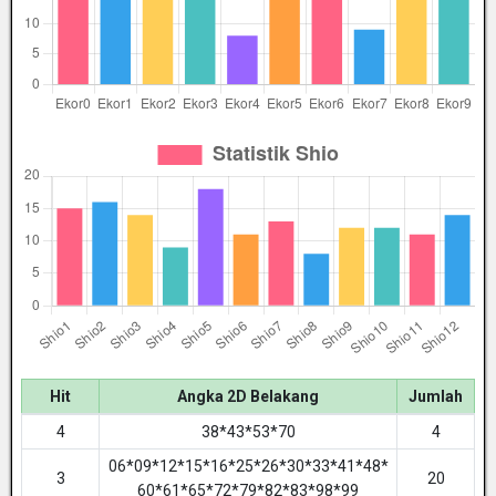
Hit
Angka 2D Belakang
Jumlah
4
38*43*53*70
4
06*09*12*15*16*25*26*30*33*41*48*
3
20
60*61*65*72*79*82*83*98*99