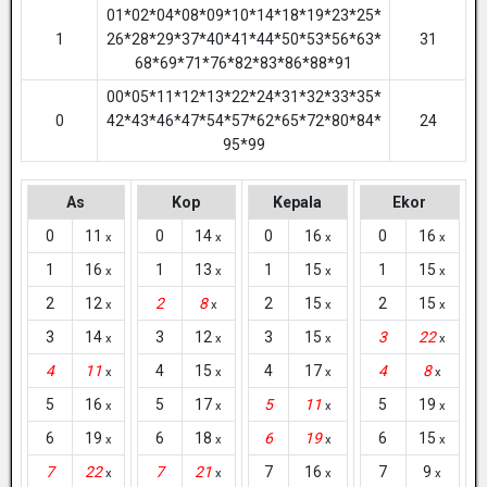
01*02*04*08*09*10*14*18*19*23*25*
1
26*28*29*37*40*41*44*50*53*56*63*
31
68*69*71*76*82*83*86*88*91
00*05*11*12*13*22*24*31*32*33*35*
0
42*43*46*47*54*57*62*65*72*80*84*
24
95*99
As
Kop
Kepala
Ekor
0
11
0
14
0
16
0
16
x
x
x
x
1
16
1
13
1
15
1
15
x
x
x
x
2
12
2
8
2
15
2
15
x
x
x
x
3
14
3
12
3
15
3
22
x
x
x
x
4
11
4
15
4
17
4
8
x
x
x
x
5
16
5
17
5
11
5
19
x
x
x
x
6
19
6
18
6
19
6
15
x
x
x
x
7
22
7
21
7
16
7
9
x
x
x
x