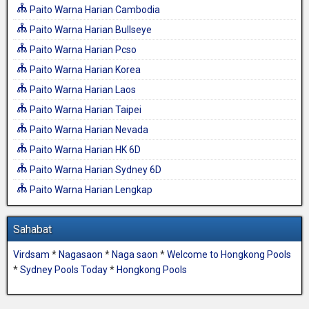
Paito Warna Harian Cambodia
Paito Warna Harian Bullseye
Paito Warna Harian Pcso
Paito Warna Harian Korea
Paito Warna Harian Laos
Paito Warna Harian Taipei
Paito Warna Harian Nevada
Paito Warna Harian HK 6D
Paito Warna Harian Sydney 6D
Paito Warna Harian Lengkap
Sahabat
Virdsam
*
Nagasaon
*
Naga saon
*
Welcome to Hongkong Pools
*
Sydney Pools Today
*
Hongkong Pools