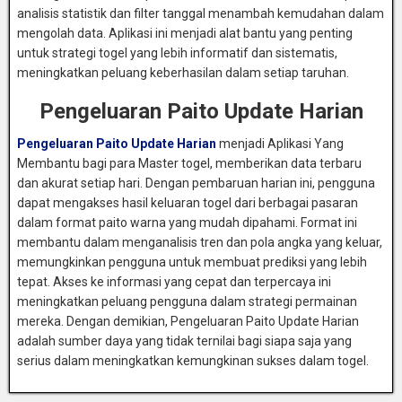
analisis statistik dan filter tanggal menambah kemudahan dalam
mengolah data. Aplikasi ini menjadi alat bantu yang penting
untuk strategi togel yang lebih informatif dan sistematis,
meningkatkan peluang keberhasilan dalam setiap taruhan.
Pengeluaran Paito Update Harian
Pengeluaran Paito Update Harian
menjadi Aplikasi Yang
Membantu bagi para Master togel, memberikan data terbaru
dan akurat setiap hari. Dengan pembaruan harian ini, pengguna
dapat mengakses hasil keluaran togel dari berbagai pasaran
dalam format paito warna yang mudah dipahami. Format ini
membantu dalam menganalisis tren dan pola angka yang keluar,
memungkinkan pengguna untuk membuat prediksi yang lebih
tepat. Akses ke informasi yang cepat dan terpercaya ini
meningkatkan peluang pengguna dalam strategi permainan
mereka. Dengan demikian, Pengeluaran Paito Update Harian
adalah sumber daya yang tidak ternilai bagi siapa saja yang
serius dalam meningkatkan kemungkinan sukses dalam togel.