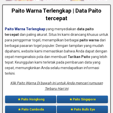
Paito Warna Terlengkap | Data Paito
tercepat
Paito Warna Terlengkap
yang menyediakan
data paito
tercepat
dan paling akurat. Situs Ini kami dirancang khusus untuk
para penggemar togel, menampilkan berbagai
paito warna
dari
berbagai pasaran togel populer. Dengan tampilan yang mudah
dipahami, website kami memastikan bahwa Anda dapat dengan
cepat menganalisis pola dan membuat
Tarikan Paito
yang lebih
tepat. Keunggulan kami terletak pada pembaruan data yang
cepat, memungkinkan Anda selalu mendapatkan informasi
terkini.
Klik Paito Warna Di bawah ini untuk Anda mencari rumusan
Terbaru Hari ini
Paito Hongkong
Paito Singapore
Paito Cambodia
Paito Bulls Eye