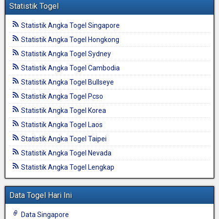
Statistik Togel
Statistik Angka Togel Singapore
Statistik Angka Togel Hongkong
Statistik Angka Togel Sydney
Statistik Angka Togel Cambodia
Statistik Angka Togel Bullseye
Statistik Angka Togel Pcso
Statistik Angka Togel Korea
Statistik Angka Togel Laos
Statistik Angka Togel Taipei
Statistik Angka Togel Nevada
Statistik Angka Togel Lengkap
Data Togel Hari Ini
Data Singapore