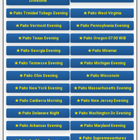
Drivetime
Paito Trinidad Tobago Evening
Paito West Virginia
Paito Vermont Evening
Paito Pennsylvania Evening
Paito Texas Evening
Paito Oregon 07:00 WIB
Paito Georgia Evening
Paito Miramar
Paito Tennesse Evening
Paito Michigan Evening
Paito Ohio Evening
Paito Wisconsin
Paito New York Evening
Paito Massachusetts Evening
Paito Canberra Morning
Paito New Jersey Evening
Paito Delaware Night
Paito Washington Dc Evening
Paito Arkansas Evening
Paito Maryland Evening
Paito Supremeventures