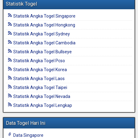
Statistik Togel
Statistik Angka Togel Singapore
Statistik Angka Togel Hongkong
Statistik Angka Togel Sydney
Statistik Angka Togel Cambodia
Statistik Angka Togel Bullseye
Statistik Angka Togel Pcso
Statistik Angka Togel Korea
Statistik Angka Togel Laos
Statistik Angka Togel Taipei
Statistik Angka Togel Nevada
Statistik Angka Togel Lengkap
Data Togel Hari Ini
Data Singapore