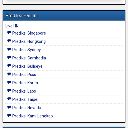
Prediksi Hari Ini
Live HK
Prediksi Singapore
Prediksi Hongkong
Prediksi Sydney
Prediksi Cambodia
Prediksi Bullseye
Prediksi Pcso
Prediksi Korea
Prediksi Laos
Prediksi Taipei
Prediksi Nevada
Prediksi Kami Lengkap