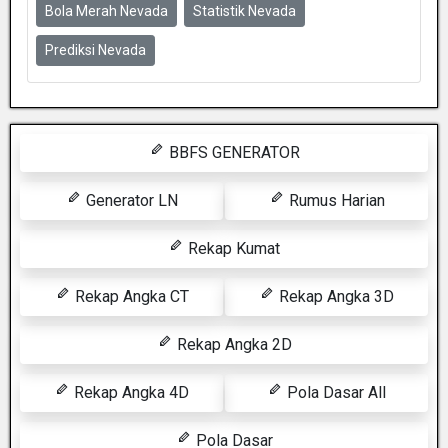
Bola Merah Nevada
Statistik Nevada
Prediksi Nevada
BBFS GENERATOR
Generator LN
Rumus Harian
Rekap Kumat
Rekap Angka CT
Rekap Angka 3D
Rekap Angka 2D
Rekap Angka 4D
Pola Dasar All
Pola Dasar