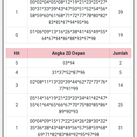
00*02*04*05*08*12*19*21*23*25*27*
30*31*33*39*43*47*50*51*52*54*56*
1
39
58*59*60*61*68*71*72*77*78*80*82*
83*85*87*94*95*96
01*06*09*13*16*26*38*41*45*49*55*
0
19
64*67*84*86*88*93*97*98
Hit
Angka 2D Depan
Jumlah
5
03*94
2
4
31*37*52*87*96
5
02*08*11*13*20*39*44*62*72*73*76*
3
14
77*91*99
05*14*16*19*21*23*33*34*41*42*47*
2
55*61*64*65*66*67*70*75*80*85*86*
25
89*90*93
00*04*09*15*17*22*24*26*28*30*32*
1
35*36*38*43*48*49*56*57*58*59*68*
31
69*71*82*83*84*92*95*97*98