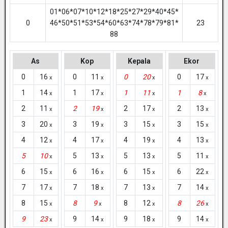
01*06*07*10*12*18*25*27*29*40*45*
0
46*50*51*53*54*60*63*74*78*79*81*
23
88
As
Kop
Kepala
Ekor
0
16
0
11
0
20
0
17
x
x
x
x
1
14
1
17
1
11
1
8
x
x
x
x
2
11
2
19
2
17
2
13
x
x
x
x
3
20
3
19
3
15
3
15
x
x
x
x
4
12
4
17
4
19
4
13
x
x
x
x
5
10
5
13
5
13
5
11
x
x
x
x
6
15
6
16
6
15
6
22
x
x
x
x
7
17
7
18
7
13
7
14
x
x
x
x
8
15
8
9
8
12
8
26
x
x
x
x
9
23
9
14
9
18
9
14
x
x
x
x