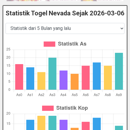
Statistik Togel Nevada Sejak 2026-03-06