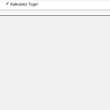
Kalkulator Togel