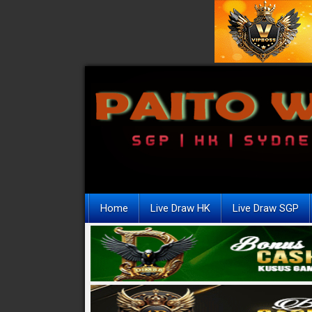
Home
Live Draw HK
Live Draw SGP