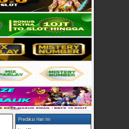
Prediksi Hari Ini