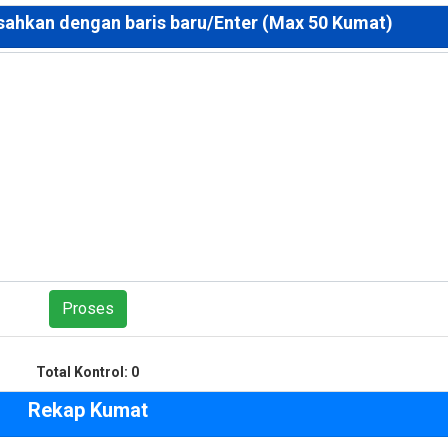
ahkan dengan baris baru/Enter (Max 50 Kumat)
Proses
Total Kontrol:
0
Rekap Kumat