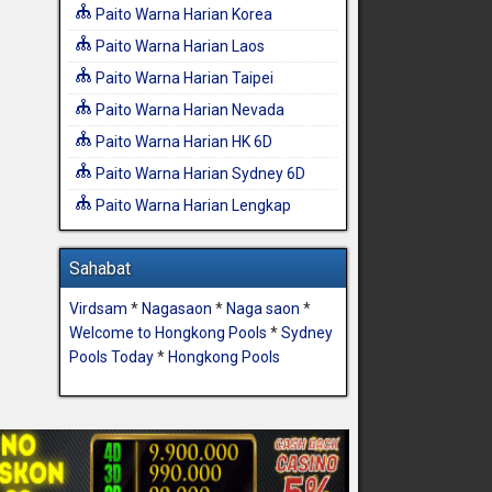
Paito Warna Harian Korea
Paito Warna Harian Laos
Paito Warna Harian Taipei
Paito Warna Harian Nevada
Paito Warna Harian HK 6D
Paito Warna Harian Sydney 6D
Paito Warna Harian Lengkap
Sahabat
Virdsam
*
Nagasaon
*
Naga saon
*
Welcome to Hongkong Pools
*
Sydney
Pools Today
*
Hongkong Pools