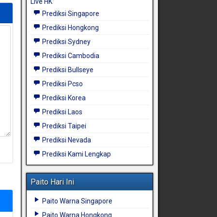
Live HK
Prediksi Singapore
Prediksi Hongkong
Prediksi Sydney
Prediksi Cambodia
Prediksi Bullseye
Prediksi Pcso
Prediksi Korea
Prediksi Laos
Prediksi Taipei
Prediksi Nevada
Prediksi Kami Lengkap
Paito Hari Ini
Paito Warna Singapore
Paito Warna Hongkong