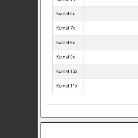
Kumat 6x
Kumat 7x
Kumat 8x
Kumat 9x
Kumat 10x
Kumat 11x