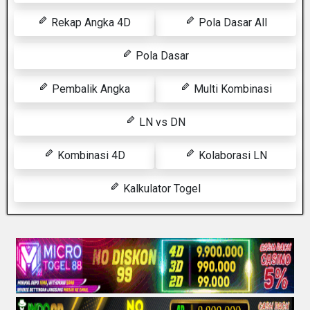
Rekap Angka 4D
Pola Dasar All
Pola Dasar
Pembalik Angka
Multi Kombinasi
LN vs DN
Kombinasi 4D
Kolaborasi LN
Kalkulator Togel