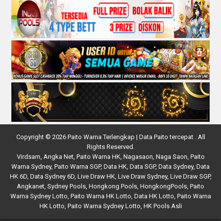
Copyright © 2026 Paito Warna Terlengkap | Data Paito tercepat . All
Rights Reserved.
Virdsam
,
Angka Net
,
Paito Warna HK
,
Nagasaon
,
Naga Saon
,
Paito
Warna Sydney
,
Paito Warna SGP
,
Data HK
,
Data SGP
,
Data Sydney
,
Data
HK 6D
,
Data Sydney 6D
,
Live Draw HK
,
Live Draw Sydney
,
Live Draw SGP
,
Angkanet
,
Sydney Pools
,
Hongkong Pools
,
HongkongPools
,
Paito
Warna Sydney Lotto
,
Paito Warna HK Lotto
,
Data HK Lotto
,
Paito Warna
HK Lotto
,
Paito Warna Sydney Lotto
,
HK Pools Asli