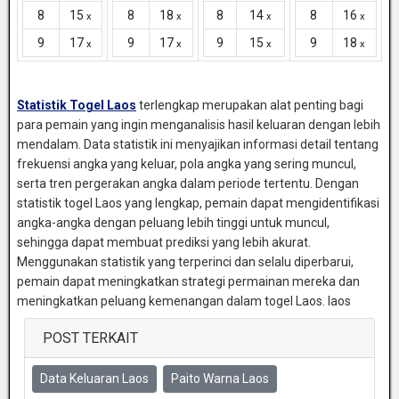
8
15
8
18
8
14
8
16
x
x
x
x
9
17
9
17
9
15
9
18
x
x
x
x
Statistik Togel Laos
terlengkap merupakan alat penting bagi
para pemain yang ingin menganalisis hasil keluaran dengan lebih
mendalam. Data statistik ini menyajikan informasi detail tentang
frekuensi angka yang keluar, pola angka yang sering muncul,
serta tren pergerakan angka dalam periode tertentu. Dengan
statistik togel Laos yang lengkap, pemain dapat mengidentifikasi
angka-angka dengan peluang lebih tinggi untuk muncul,
sehingga dapat membuat prediksi yang lebih akurat.
Menggunakan statistik yang terperinci dan selalu diperbarui,
pemain dapat meningkatkan strategi permainan mereka dan
meningkatkan peluang kemenangan dalam togel Laos. laos
POST TERKAIT
Data Keluaran Laos
Paito Warna Laos