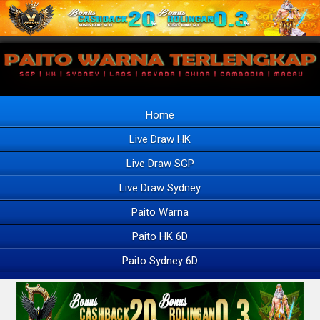
Home
Live Draw HK
Live Draw SGP
Live Draw Sydney
Paito Warna
Paito HK 6D
Paito Sydney 6D