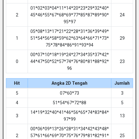
01*02*03*04*11*14*20*23*29*32*40*
2
45*46*55*67*68*69*77*85*87*89*90*
24
95*97
05*08*13*17*21*22*28*31*36*39*49*
1
51*54*56*58*59*62*63*64*66*71*73*
29
75*78*84*86*91*93*94
00*07*10*18*19*24*27*34*35*37*42*
0
44*47*50*52*57*74*76*80*81*88*92*
23
96
Hit
Angka 2D Tengah
Jumlah
5
07*60*73
3
4
51*54*67*72*88
5
14*19*32*40*41*46*56*65*74*83*84*
3
13
97*99
00*06*09*13*26*28*31*34*42*43*48*
2
57*61*66*69*70*75*76*79*81*82*91*
25