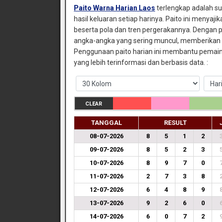
Paito Warna Harian Laos
terlengkap adalah s
hasil keluaran setiap harinya. Paito ini menya
beserta pola dan tren pergerakannya. Dengan 
angka-angka yang sering muncul, memberikan w
Penggunaan paito harian ini membantu pema
yang lebih terinformasi dan berbasis data. :
CLEAR
TANGGAL
RESULT
08-07-2026
8
5
1
2
09-07-2026
8
5
2
3
10-07-2026
8
9
7
0
11-07-2026
2
7
3
8
12-07-2026
6
4
8
9
13-07-2026
9
2
6
0
14-07-2026
6
0
7
2