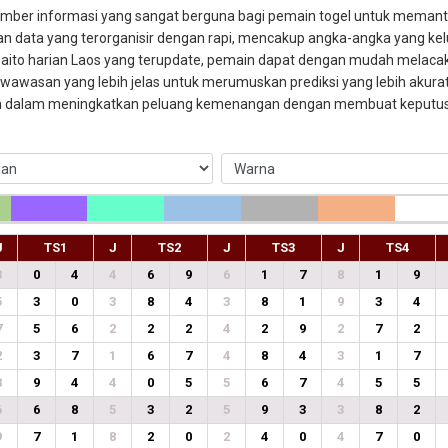
umber informasi yang sangat berguna bagi pemain togel untuk meman
jikan data yang terorganisir dengan rapi, mencakup angka-angka yang kel
paito harian Laos yang terupdate, pemain dapat dengan mudah melaca
awasan yang lebih jelas untuk merumuskan prediksi yang lebih akurat
in dalam meningkatkan peluang kemenangan dengan membuat keputu
J
TS1
J
TS2
J
TS3
J
TS4
3
0
4
4
6
9
6
1
7
8
1
9
5
3
0
3
8
4
3
8
1
9
3
4
7
5
6
2
2
2
4
2
9
2
7
2
2
3
7
1
6
7
4
8
4
3
1
7
8
9
4
4
0
5
5
6
7
4
5
5
6
6
8
5
3
2
5
9
3
3
8
2
9
7
1
8
2
0
2
4
0
4
7
0