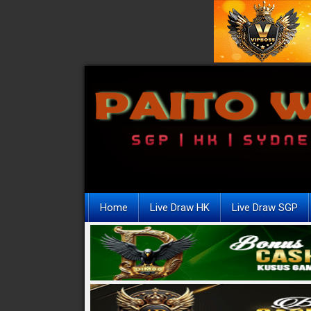
Home
Live Draw HK
Live Draw SGP