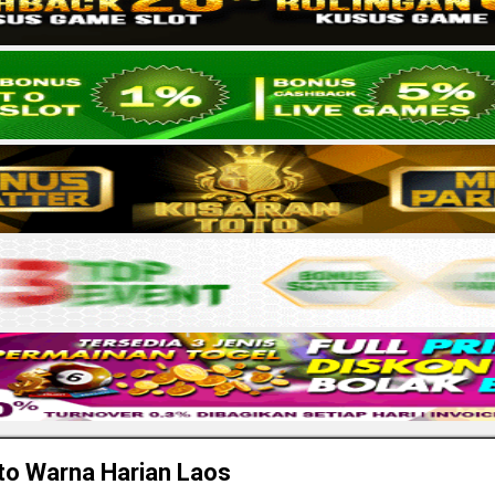
to Warna Harian Laos