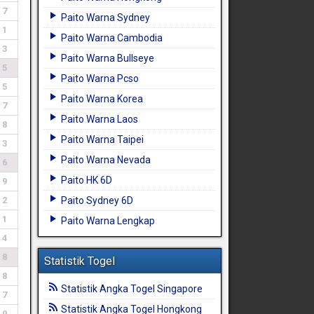
7
Paito Warna Sydney
1
Paito Warna Cambodia
3
Paito Warna Bullseye
5
Paito Warna Pcso
5
Paito Warna Korea
7
Paito Warna Laos
8
Paito Warna Taipei
3
Paito Warna Nevada
6
Paito HK 6D
9
2
Paito Sydney 6D
1
Paito Warna Lengkap
4
8
Statistik Togel
8
Statistik Angka Togel Singapore
7
Statistik Angka Togel Hongkong
9