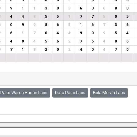
9
9
1
1
3
0
3
6
0
6
8
0
3
4
4
8
5
5
1
7
7
5
0
5
6
0
9
9
8
6
5
1
6
7
3
6
2
6
1
7
0
4
4
9
0
9
5
4
5
4
9
4
5
6
2
7
6
4
0
6
9
7
1
8
2
0
2
4
0
4
7
0
Paito Warna Harian Laos
Data Paito Laos
Bola Merah Laos