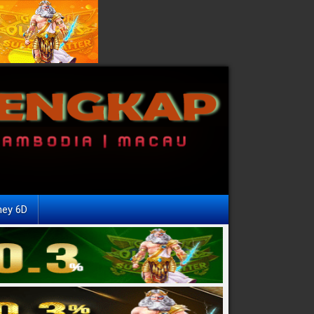
ney 6D