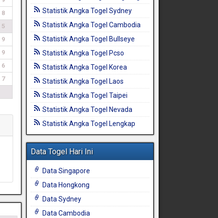
Statistik Angka Togel Sydney
8
Statistik Angka Togel Cambodia
5
Statistik Angka Togel Bullseye
9
9
Statistik Angka Togel Pcso
6
Statistik Angka Togel Korea
7
Statistik Angka Togel Laos
Statistik Angka Togel Taipei
Statistik Angka Togel Nevada
Statistik Angka Togel Lengkap
Data Togel Hari Ini
Data Singapore
Data Hongkong
Data Sydney
Data Cambodia