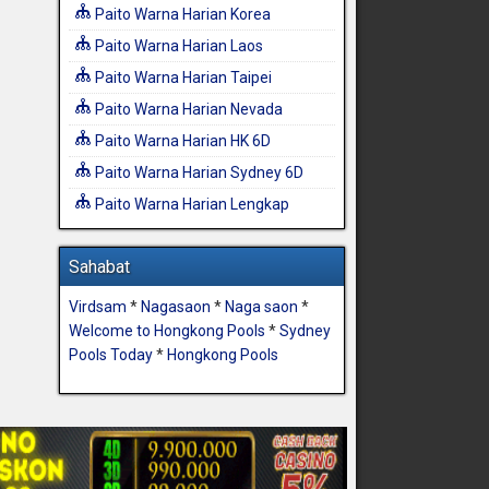
Paito Warna Harian Korea
Paito Warna Harian Laos
Paito Warna Harian Taipei
Paito Warna Harian Nevada
Paito Warna Harian HK 6D
Paito Warna Harian Sydney 6D
Paito Warna Harian Lengkap
Sahabat
Virdsam
*
Nagasaon
*
Naga saon
*
Welcome to Hongkong Pools
*
Sydney
Pools Today
*
Hongkong Pools