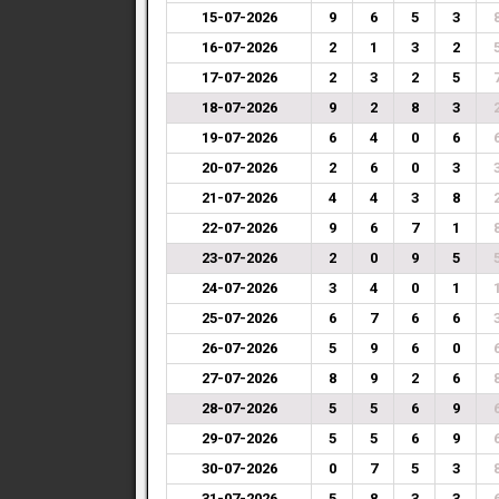
15-07-2026
9
6
5
3
16-07-2026
2
1
3
2
17-07-2026
2
3
2
5
18-07-2026
9
2
8
3
19-07-2026
6
4
0
6
20-07-2026
2
6
0
3
21-07-2026
4
4
3
8
22-07-2026
9
6
7
1
23-07-2026
2
0
9
5
24-07-2026
3
4
0
1
25-07-2026
6
7
6
6
26-07-2026
5
9
6
0
27-07-2026
8
9
2
6
28-07-2026
5
5
6
9
29-07-2026
5
5
6
9
30-07-2026
0
7
5
3
31-07-2026
5
8
3
3