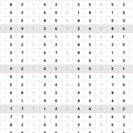
8
8
2
1
0
2
2
3
5
8
5
2
5
0
3
3
6
0
6
1
8
9
1
0
7
3
5
8
8
5
4
8
2
1
0
3
2
5
9
5
3
6
9
2
6
8
8
6
6
2
0
2
9
1
1
5
1
6
4
1
3
3
2
5
5
2
7
8
5
4
2
5
2
3
7
1
6
7
4
8
4
3
1
7
8
7
2
9
4
3
7
4
5
9
9
3
5
9
2
2
0
1
1
6
5
2
5
1
1
0
5
5
9
5
5
1
2
3
4
5
3
5
2
7
2
4
6
2
5
7
7
4
6
6
8
5
3
2
5
9
3
3
8
2
8
3
1
4
9
0
9
8
0
8
4
0
6
7
7
5
1
2
3
4
4
8
6
2
6
7
7
5
1
2
3
4
4
8
6
2
8
8
2
1
0
2
2
3
5
8
5
2
6
0
9
9
8
6
5
1
6
7
3
6