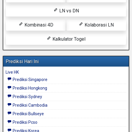
LN vs DN
Kombinasi 4D
Kolaborasi LN
Kalkulator Togel
Prediksi Hari Ini
Live HK
Prediksi Singapore
Prediksi Hongkong
Prediksi Sydney
Prediksi Cambodia
Prediksi Bullseye
Prediksi Pcso
Prediksi Korea