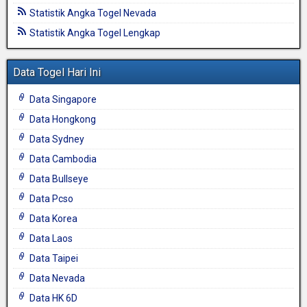
Statistik Angka Togel Nevada
Statistik Angka Togel Lengkap
Data Togel Hari Ini
Data Singapore
Data Hongkong
Data Sydney
Data Cambodia
Data Bullseye
Data Pcso
Data Korea
Data Laos
Data Taipei
Data Nevada
Data HK 6D