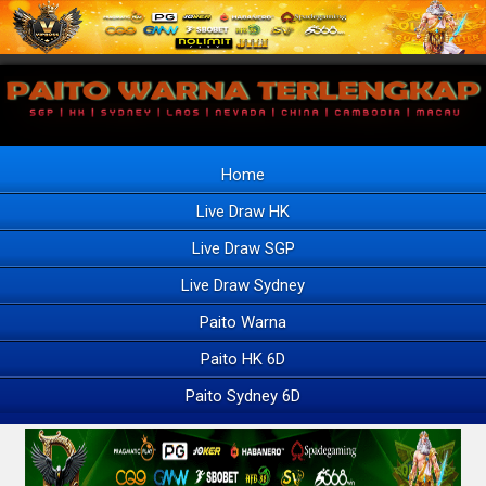
Home
Live Draw HK
Live Draw SGP
Live Draw Sydney
Paito Warna
Paito HK 6D
Paito Sydney 6D