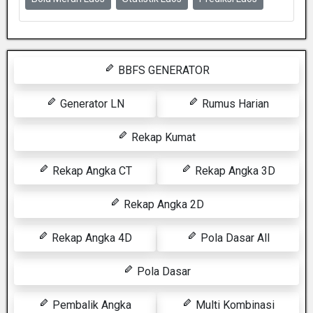
BBFS GENERATOR
Generator LN
Rumus Harian
Rekap Kumat
Rekap Angka CT
Rekap Angka 3D
Rekap Angka 2D
Rekap Angka 4D
Pola Dasar All
Pola Dasar
Pembalik Angka
Multi Kombinasi