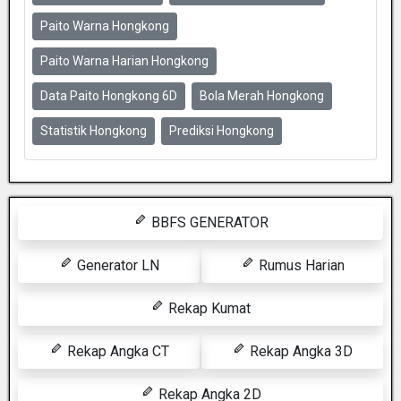
Paito Warna Hongkong
Paito Warna Harian Hongkong
Data Paito Hongkong 6D
Bola Merah Hongkong
Statistik Hongkong
Prediksi Hongkong
BBFS GENERATOR
Generator LN
Rumus Harian
Rekap Kumat
Rekap Angka CT
Rekap Angka 3D
Rekap Angka 2D