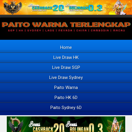
Home
Live Draw HK
Live Draw SGP
Live Draw Sydney
Paito Warna
Paito HK 6D
Paito Sydney 6D