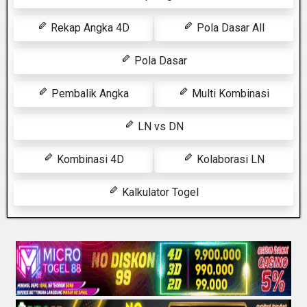
Rekap Angka 4D
Pola Dasar All
Pola Dasar
Pembalik Angka
Multi Kombinasi
LN vs DN
Kombinasi 4D
Kolaborasi LN
Kalkulator Togel