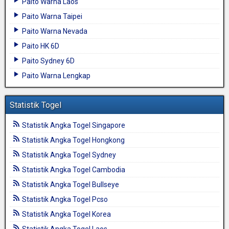
Paito Warna Laos
Paito Warna Taipei
Paito Warna Nevada
Paito HK 6D
Paito Sydney 6D
Paito Warna Lengkap
Statistik Togel
Statistik Angka Togel Singapore
Statistik Angka Togel Hongkong
Statistik Angka Togel Sydney
Statistik Angka Togel Cambodia
Statistik Angka Togel Bullseye
Statistik Angka Togel Pcso
Statistik Angka Togel Korea
Statistik Angka Togel Laos