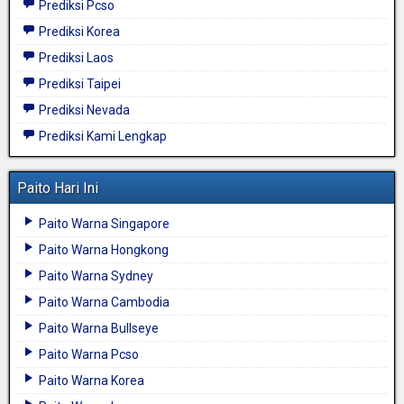
Prediksi Pcso
Prediksi Korea
Prediksi Laos
Prediksi Taipei
Prediksi Nevada
Prediksi Kami Lengkap
Paito Hari Ini
Paito Warna Singapore
Paito Warna Hongkong
Paito Warna Sydney
Paito Warna Cambodia
Paito Warna Bullseye
Paito Warna Pcso
Paito Warna Korea