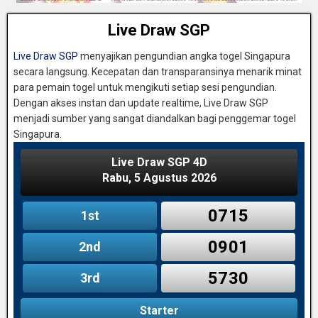
Live Draw SGP
Live Draw SGP
menyajikan pengundian angka togel Singapura
secara langsung. Kecepatan dan transparansinya menarik minat
para pemain togel untuk mengikuti setiap sesi pengundian.
Dengan akses instan dan update realtime, Live Draw SGP
menjadi sumber yang sangat diandalkan bagi penggemar togel
Singapura.