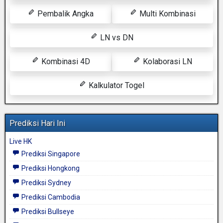
Pembalik Angka
Multi Kombinasi
LN vs DN
Kombinasi 4D
Kolaborasi LN
Kalkulator Togel
Prediksi Hari Ini
Live HK
Prediksi Singapore
Prediksi Hongkong
Prediksi Sydney
Prediksi Cambodia
Prediksi Bullseye