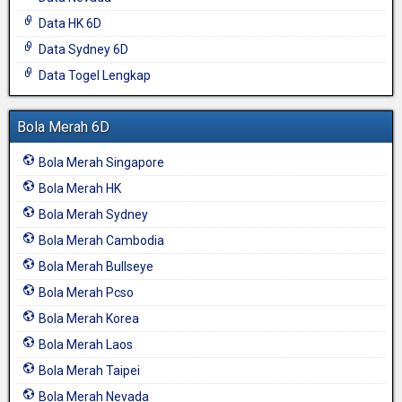
Data HK 6D
Data Sydney 6D
Data Togel Lengkap
Bola Merah 6D
Bola Merah Singapore
Bola Merah HK
Bola Merah Sydney
Bola Merah Cambodia
Bola Merah Bullseye
Bola Merah Pcso
Bola Merah Korea
Bola Merah Laos
Bola Merah Taipei
Bola Merah Nevada