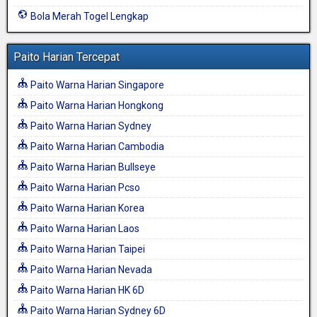
Bola Merah Togel Lengkap
Paito Harian Tercepat
Paito Warna Harian Singapore
Paito Warna Harian Hongkong
Paito Warna Harian Sydney
Paito Warna Harian Cambodia
Paito Warna Harian Bullseye
Paito Warna Harian Pcso
Paito Warna Harian Korea
Paito Warna Harian Laos
Paito Warna Harian Taipei
Paito Warna Harian Nevada
Paito Warna Harian HK 6D
Paito Warna Harian Sydney 6D