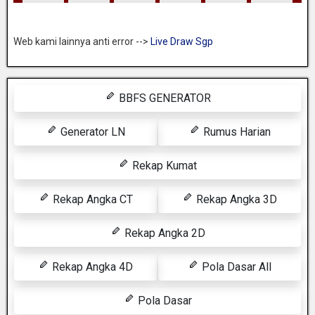
Web kami lainnya anti error -->
Live Draw Sgp
BBFS GENERATOR
Generator LN
Rumus Harian
Rekap Kumat
Rekap Angka CT
Rekap Angka 3D
Rekap Angka 2D
Rekap Angka 4D
Pola Dasar All
Pola Dasar