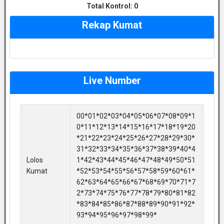
Total Kontrol:
0
Rekap Kumat
Live Number
00*01*02*03*04*05*06*07*08*09*1
0*11*12*13*14*15*16*17*18*19*20
*21*22*23*24*25*26*27*28*29*30*
31*32*33*34*35*36*37*38*39*40*4
Lolos
1*42*43*44*45*46*47*48*49*50*51
Kumat
*52*53*54*55*56*57*58*59*60*61*
62*63*64*65*66*67*68*69*70*71*7
2*73*74*75*76*77*78*79*80*81*82
*83*84*85*86*87*88*89*90*91*92*
93*94*95*96*97*98*99*