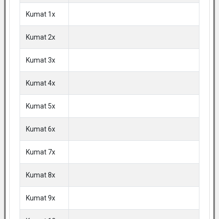
Kumat 1x
Kumat 2x
Kumat 3x
Kumat 4x
Kumat 5x
Kumat 6x
Kumat 7x
Kumat 8x
Kumat 9x