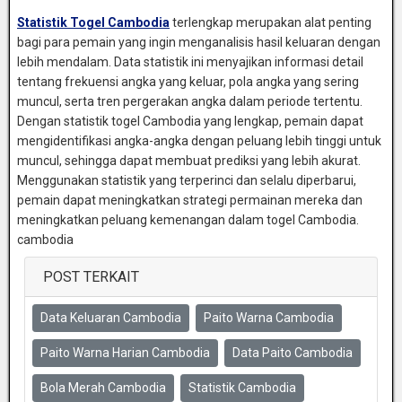
Statistik Togel Cambodia
terlengkap merupakan alat penting
bagi para pemain yang ingin menganalisis hasil keluaran dengan
lebih mendalam. Data statistik ini menyajikan informasi detail
tentang frekuensi angka yang keluar, pola angka yang sering
muncul, serta tren pergerakan angka dalam periode tertentu.
Dengan statistik togel Cambodia yang lengkap, pemain dapat
mengidentifikasi angka-angka dengan peluang lebih tinggi untuk
muncul, sehingga dapat membuat prediksi yang lebih akurat.
Menggunakan statistik yang terperinci dan selalu diperbarui,
pemain dapat meningkatkan strategi permainan mereka dan
meningkatkan peluang kemenangan dalam togel Cambodia.
cambodia
POST TERKAIT
Data Keluaran Cambodia
Paito Warna Cambodia
Paito Warna Harian Cambodia
Data Paito Cambodia
Bola Merah Cambodia
Statistik Cambodia