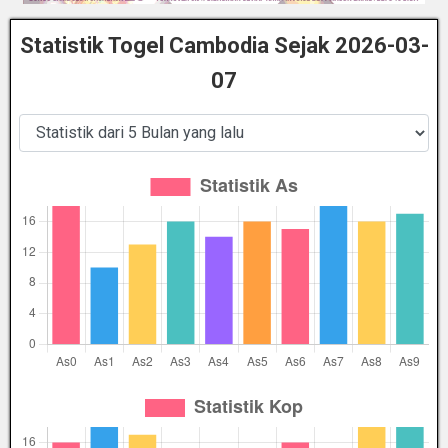
Statistik Togel Cambodia Sejak 2026-03-
07