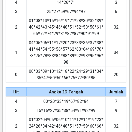
4
14*26*71
3
3
25*27*59*67*94*97
6
01*08*13*15*16*19*21*28*30*32*39*
2
40*42*43*45*46*48*51*52*53*58*61*
32
65*72*74*79*81*82*87*90*91*99
04*05*06*11*17*20*23*33*36*37*38*
41*44*54*55*56*57*62*63*64*69*70*
1
34
73*75*78*83*84*88*89*92*93*95*96*
98
00*03*09*10*12*18*22*24*29*31*34*
0
20
35*47*50*60*66*76*77*80*85
Hit
Angka 2D Tengah
Jumlah
4
00*20*33*49*67*82*84
7
3
15*16*27*35*38*54*91*92*99
9
01*02*04*05*06*10*11*12*14*19*23*
2
24*26*34*42*46*48*51*57*59*60*66*
32