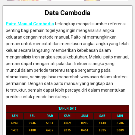
Data Cambodia
Paito Manual Cambodia
terlengkap menjadi sumber referensi
penting bagi pemain togel yang ingin menganalisis angka
keluaran dengan metode manual. Paito ini memungkinkan
pemain untuk mencatat dan menelusuri angka-angka yang telah
keluar secara langsung, memberikan kebebasan dalam
menganalisis tren angka sesuai kebutuhan. Melalui paito manual,
pemain dapat mengamati pola dan frekuensi angka yang
muncul dalam periode tertentu tanpa bergantung pada
otomatisasi, sehingga bisa menambah wawasan dalam strategi
permainan. Dengan data paito manual yang lengkap dan
terstruktur, pemain dapat lebih percaya diri dalam menentukan
prediksi untuk periode berikutnya. :
TAHUN 2015
SEN
SEL
RAB
KAM
JUM
SAB
MIN
6240
9946
5134
4069
0215
8410
3286
1433
4188
6457
2075
0461
8535
3009