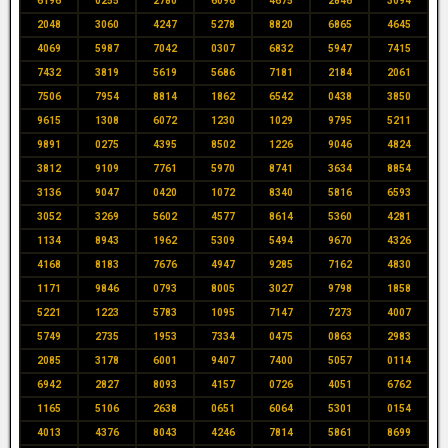
6196
0255
2780
6096
4675
2846
3094
2048
3060
4247
5278
8820
6865
4645
4069
5987
7042
0307
6832
5947
7415
7432
3819
5619
5686
7181
2184
2061
7506
7954
8814
1862
6542
0438
3850
9615
1308
6072
1230
1029
9795
5211
9891
0275
4395
8502
1226
9046
4824
3812
9109
7761
5970
8741
3634
8854
3136
9047
0420
1072
8340
5816
6593
3052
3269
5602
4577
8614
5360
4281
1134
8943
1962
5309
5494
9670
4326
4168
8183
7676
4947
9285
7162
4830
1171
9846
0793
8005
3027
9798
1858
5221
1223
5783
1095
7147
7273
4007
5749
2735
1953
7334
0475
0863
2983
2085
3178
6001
9407
7400
5057
0114
6942
2827
8093
4157
0726
4051
6762
1165
5106
2638
0651
6064
5301
0154
4013
4376
8043
4246
7814
5861
8699