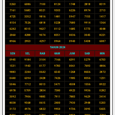
3263
6086
7100
8124
1748
2818
8319
7161
5683
8321
9303
6226
8974
2713
4725
3352
9816
1481
5947
7155
1417
4154
7526
6818
0228
7680
9914
1364
6242
8315
9637
0112
1685
5773
4048
2060
4288
9074
8351
0036
3045
8221
8966
2953
4297
0964
0940
5438
6087
TAHUN 2024
SEN
SEL
RAB
KAM
JUM
SAB
MIN
0945
9184
3104
7166
6391
5279
6703
1531
1943
0177
9783
0061
7693
4806
9883
2244
0642
6543
1268
8656
2872
0440
6394
2428
7426
1985
8356
1231
5046
7712
8013
3471
4508
1556
8922
6978
5709
2834
7380
4923
9936
0282
3092
7906
9885
7911
7883
9629
3414
8038
9568
0615
2400
7930
2948
5203
3172
4976
6822
9950
9736
3095
5655