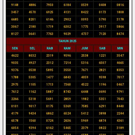
9148
4886
7950
6184
0539
0408
0816
3457
4570
6925
4131
8422
0173
1808
6685
8201
6146
2902
0093
5790
3178
3067
2180
1719
6302
1775
3917
5866
8127
0641
7763
9029
4737
7120
8474
TAHUN 2025
SEN
SEL
RAB
KAM
JUM
SAB
MIN
4622
8032
2319
9596
2538
1221
3547
9035
4927
2312
7214
5316
6507
4665
9376
0538
5895
3550
7671
2821
8353
1788
5305
1477
6843
4059
9598
7017
2975
1105
1713
7360
4522
1196
0467
7612
1162
5887
8743
6448
0690
9791
2266
5318
5691
2859
1982
5351
7043
0101
9017
0175
5369
7585
6291
8440
4179
9434
6862
6524
5412
3898
2244
6578
1560
0724
2636
5969
6874
4361
6054
9394
6162
5465
2379
0822
3189