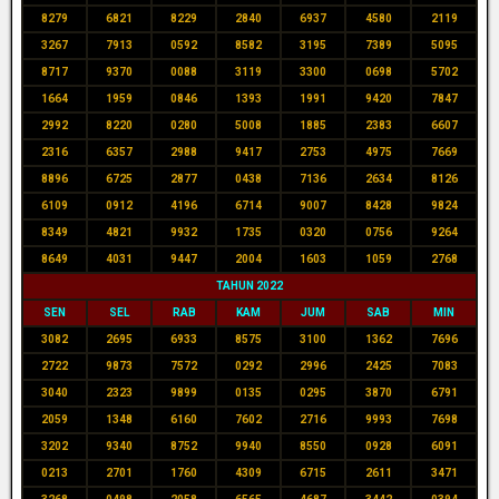
8279
6821
8229
2840
6937
4580
2119
3267
7913
0592
8582
3195
7389
5095
8717
9370
0088
3119
3300
0698
5702
1664
1959
0846
1393
1991
9420
7847
2992
8220
0280
5008
1885
2383
6607
2316
6357
2988
9417
2753
4975
7669
8896
6725
2877
0438
7136
2634
8126
6109
0912
4196
6714
9007
8428
9824
8349
4821
9932
1735
0320
0756
9264
8649
4031
9447
2004
1603
1059
2768
TAHUN 2022
SEN
SEL
RAB
KAM
JUM
SAB
MIN
3082
2695
6933
8575
3100
1362
7696
2722
9873
7572
0292
2996
2425
7083
3040
2323
9899
0135
0295
3870
6791
2059
1348
6160
7602
2716
9993
7698
3202
9340
8752
9940
8550
0928
6091
0213
2701
1760
4309
6715
2611
3471