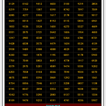
0129
0162
9412
4650
3100
9219
2854
0219
7759
1387
0390
8742
7097
7509
6385
4277
5906
1617
2178
9062
9017
0633
0014
1427
8192
0115
5834
6961
1833
9326
3324
1650
6273
5327
4609
0331
2075
3721
3642
1656
1954
4650
1397
2983
6548
5837
5264
6785
8721
9428
6538
3573
4479
1634
0524
4139
3938
9489
5988
4088
4029
3325
9387
8243
1661
1870
1195
6001
9178
5903
7750
7544
5853
8697
4778
1917
6920
0379
2975
5201
4589
9474
5330
9202
6253
7558
0104
6566
7590
9504
6370
4875
8491
0396
3869
1292
3688
1061
8734
0056
7346
6117
3238
6837
1138
0195
8047
2898
3354
1887
9038
5032
9342
9776
3290
2083
0137
5514
1334
8109
9474
9213
4191
4741
4336
5907