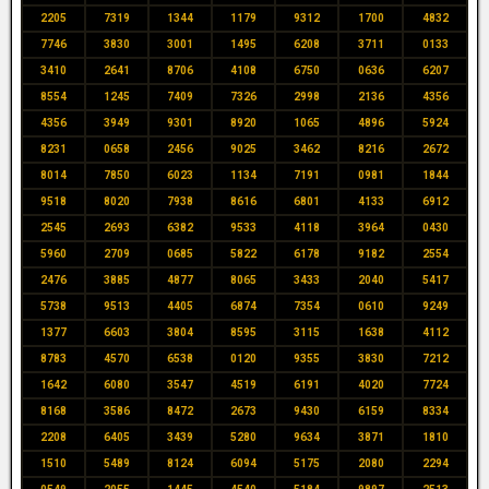
2205
7319
1344
1179
9312
1700
4832
7746
3830
3001
1495
6208
3711
0133
3410
2641
8706
4108
6750
0636
6207
8554
1245
7409
7326
2998
2136
4356
4356
3949
9301
8920
1065
4896
5924
8231
0658
2456
9025
3462
8216
2672
8014
7850
6023
1134
7191
0981
1844
9518
8020
7938
8616
6801
4133
6912
2545
2693
6382
9533
4118
3964
0430
5960
2709
0685
5822
6178
9182
2554
2476
3885
4877
8065
3433
2040
5417
5738
9513
4405
6874
7354
0610
9249
1377
6603
3804
8595
3115
1638
4112
8783
4570
6538
0120
9355
3830
7212
1642
6080
3547
4519
6191
4020
7724
8168
3586
8472
2673
9430
6159
8334
2208
6405
3439
5280
9634
3871
1810
1510
5489
8124
6094
5175
2080
2294