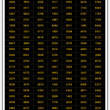
2640
7859
4245
1511
0953
6676
9700
6338
3011
5758
4971
4755
7722
8404
4207
6802
6748
7454
2206
0787
1709
3462
3721
0411
2487
9563
1141
7198
7438
3841
0093
8086
5511
1483
8646
9556
1557
9177
7459
3568
6970
5471
7830
0347
8018
6874
6222
5736
8122
8607
2684
2632
5556
2370
3046
1366
9896
9488
1064
4516
1636
6082
6160
5065
8961
9838
2729
2962
9092
2380
9820
6796
4473
1497
3539
2559
8370
0179
1428
1359
5807
2434
1163
0950
9509
6772
9474
3892
2767
2427
2452
2279
5587
5902
5054
9866
3332
8878
6925
4979
3874
1445
3194
8498
5277
2055
5878
9700
5171
5452
4871
5436
5393
4344
5582
3808
1452
1537
1943
4048
6800
0037
7718
2534
6342
6089
4489
8277
7292
4882
4347
1071
3579