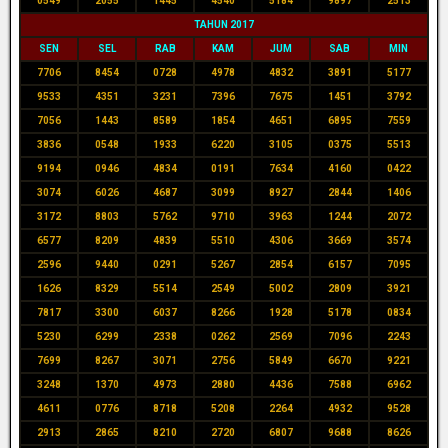
0549
2055
1445
4540
5184
9897
2513
TAHUN 2017
SEN
SEL
RAB
KAM
JUM
SAB
MIN
7706
8454
0728
4978
4832
3891
5177
9533
4351
3231
7396
7675
1451
3792
7056
1443
8589
1854
4651
6895
7559
3836
0548
1933
6220
3105
0375
5513
9194
0946
4834
0191
7634
4160
0422
3074
6026
4687
3099
8927
2844
1406
3172
8803
5762
9710
3963
1244
2072
6577
8209
4839
5510
4306
3669
3574
2596
9440
0291
5267
2854
6157
7095
1626
8329
5514
2549
5002
2809
3921
7817
3300
6037
8266
1928
5178
0834
5230
6299
2338
0262
2569
7096
2243
7699
8267
3071
2756
5849
6670
9221
3248
1370
4973
2880
4436
7588
6962
4611
0776
8718
5208
2264
4932
9528
2913
2865
8210
2720
6807
9688
8626