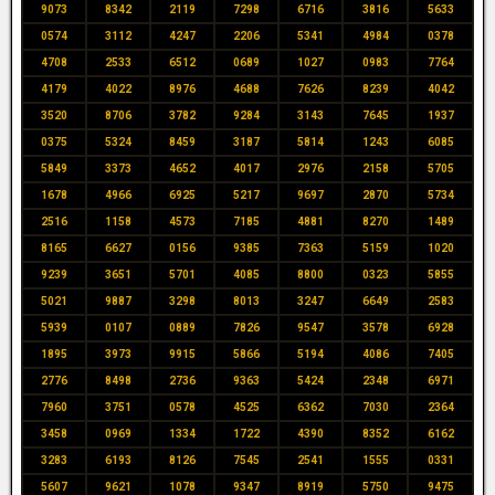
9073
8342
2119
7298
6716
3816
5633
0574
3112
4247
2206
5341
4984
0378
4708
2533
6512
0689
1027
0983
7764
4179
4022
8976
4688
7626
8239
4042
3520
8706
3782
9284
3143
7645
1937
0375
5324
8459
3187
5814
1243
6085
5849
3373
4652
4017
2976
2158
5705
1678
4966
6925
5217
9697
2870
5734
2516
1158
4573
7185
4881
8270
1489
8165
6627
0156
9385
7363
5159
1020
9239
3651
5701
4085
8800
0323
5855
5021
9887
3298
8013
3247
6649
2583
5939
0107
0889
7826
9547
3578
6928
1895
3973
9915
5866
5194
4086
7405
2776
8498
2736
9363
5424
2348
6971
7960
3751
0578
4525
6362
7030
2364
3458
0969
1334
1722
4390
8352
6162
3283
6193
8126
7545
2541
1555
0331
5607
9621
1078
9347
8919
5750
9475