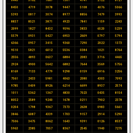
0443
5162
7667
1301
4741
2122
8127
8450
4719
3078
9447
5108
4076
5066
5393
0817
3074
8977
8856
7479
3993
8837
8521
3871
4923
7841
1159
2243
2099
1827
8432
9596
3833
6520
5239
5579
0931
0427
6953
2609
0797
5794
6366
0957
3415
9360
7290
2022
1373
9510
5821
6012
5536
0384
1021
8764
2556
4893
0637
6884
2083
3716
4465
2924
4900
5642
6882
7644
3569
5756
8169
7133
4779
9298
0159
6916
3256
7561
2433
5981
4063
2080
4303
7093
9785
0409
8926
6214
6699
8937
2574
1011
5362
1367
4830
7023
0435
8154
8052
2589
9240
1678
0211
7902
2378
0204
1798
9367
7373
2638
0983
5661
3846
6087
4339
1703
9157
2914
5290
7506
3475
8062
1643
9391
0126
8537
5963
2385
7057
8367
2545
1940
7275