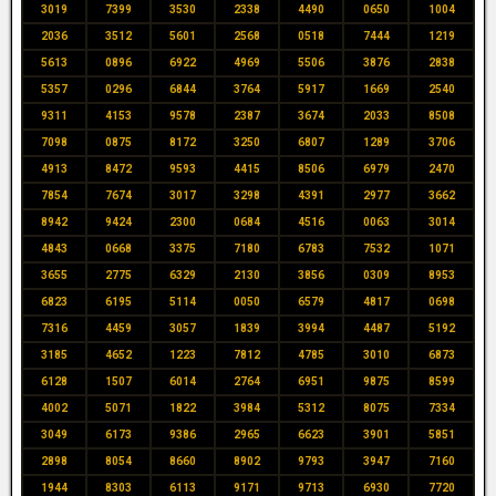
3019
7399
3530
2338
4490
0650
1004
2036
3512
5601
2568
0518
7444
1219
5613
0896
6922
4969
5506
3876
2838
5357
0296
6844
3764
5917
1669
2540
9311
4153
9578
2387
3674
2033
8508
7098
0875
8172
3250
6807
1289
3706
4913
8472
9593
4415
8506
6979
2470
7854
7674
3017
3298
4391
2977
3662
8942
9424
2300
0684
4516
0063
3014
4843
0668
3375
7180
6783
7532
1071
3655
2775
6329
2130
3856
0309
8953
6823
6195
5114
0050
6579
4817
0698
7316
4459
3057
1839
3994
4487
5192
3185
4652
1223
7812
4785
3010
6873
6128
1507
6014
2764
6951
9875
8599
4002
5071
1822
3984
5312
8075
7334
3049
6173
9386
2965
6623
3901
5851
2898
8054
8660
8902
9793
3947
7160
1944
8303
6113
9171
9713
6930
7720