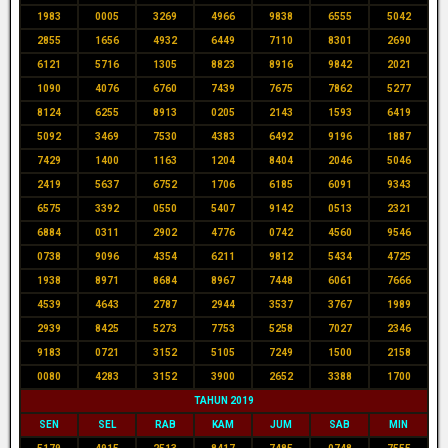
1983
0005
3269
4966
9838
6555
5042
2855
1656
4932
6449
7110
8301
2690
6121
5716
1305
8823
8916
9842
2021
1090
4076
6760
7439
7675
7862
5277
8124
6255
8913
0205
2143
1593
6419
5092
3469
7530
4383
6492
9196
1887
7429
1400
1163
1204
8404
2046
5046
2419
5637
6752
1706
6185
6091
9343
6575
3392
0550
5407
9142
0513
2321
6884
0311
2902
4776
0742
4560
9546
0738
9096
4354
6211
9812
5434
4725
1938
8971
8684
8967
7448
6061
7666
4539
4643
2787
2944
3537
3767
1989
2939
8425
5273
7753
5258
7027
2346
9183
0721
3152
5105
7249
1500
2158
0080
4283
3152
3900
2652
3388
1700
TAHUN 2019
SEN
SEL
RAB
KAM
JUM
SAB
MIN