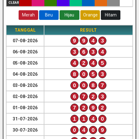
CLEAR
Merah
Biru
Hijau
Orange
Hitam
TANGGAL
RESULT
9
9
4
3
07-08-2026
3
6
3
4
06-08-2026
4
2
4
5
05-08-2026
8
0
5
3
04-08-2026
0
0
8
7
03-08-2026
6
7
2
3
02-08-2026
7
2
9
2
01-08-2026
1
1
4
0
31-07-2026
0
4
0
9
30-07-2026