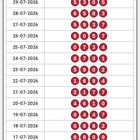
5
3
0
5
29-07-2026
6
5
8
3
28-07-2026
5
9
3
7
27-07-2026
6
0
5
7
26-07-2026
0
7
3
4
25-07-2026
8
7
0
1
24-07-2026
5
9
0
2
23-07-2026
1
6
9
4
22-07-2026
2
1
7
7
21-07-2026
4
6
1
0
20-07-2026
0
4
4
7
19-07-2026
0
8
8
2
18-07-2026
8
8
0
9
17-07-2026