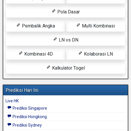
Pola Dasar
Pembalik Angka
Multi Kombinasi
LN vs DN
Kombinasi 4D
Kolaborasi LN
Kalkulator Togel
Prediksi Hari Ini
Live HK
Prediksi Singapore
Prediksi Hongkong
Prediksi Sydney