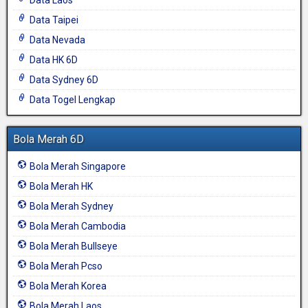
Data Taipei
Data Nevada
Data HK 6D
Data Sydney 6D
Data Togel Lengkap
Bola Merah 6D
Bola Merah Singapore
Bola Merah HK
Bola Merah Sydney
Bola Merah Cambodia
Bola Merah Bullseye
Bola Merah Pcso
Bola Merah Korea
Bola Merah Laos