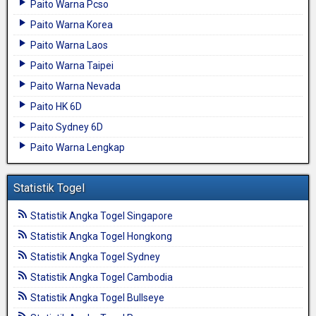
Paito Warna Pcso
Paito Warna Korea
Paito Warna Laos
Paito Warna Taipei
Paito Warna Nevada
Paito HK 6D
Paito Sydney 6D
Paito Warna Lengkap
Statistik Togel
Statistik Angka Togel Singapore
Statistik Angka Togel Hongkong
Statistik Angka Togel Sydney
Statistik Angka Togel Cambodia
Statistik Angka Togel Bullseye