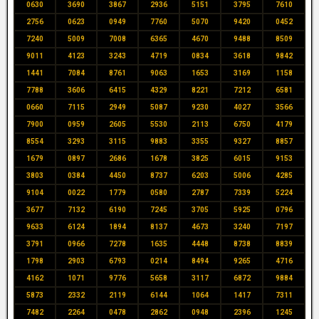
0630
3690
3867
2936
5151
3795
7610
2756
0623
0949
7760
5070
9420
0452
7240
5009
7008
6365
4670
9488
8509
9011
4123
3243
4719
0834
3618
9842
1441
7084
8761
9063
1653
3169
1158
7788
3606
6415
4329
8221
7212
6581
0660
7115
2949
5087
9230
4027
3566
7900
0959
2605
5530
2113
6750
4179
8554
3293
3115
9883
3355
9327
8857
1679
0897
2686
1678
3825
6015
9153
3803
0384
4450
8737
6203
5006
4285
9104
0022
1779
0580
2787
7339
5224
3677
7132
6190
7245
3705
5925
0796
9633
6124
1894
8137
4673
3240
7197
3791
0966
7278
1635
4448
8738
8839
1798
2903
6793
0214
8494
9265
4716
4162
1071
9776
5658
3117
6872
9884
5873
2332
2119
6144
1064
1417
7311
7482
2264
0478
2862
0948
2396
1245