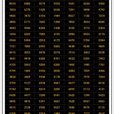
8534
0680
3579
9330
9441
6344
3400
7654
6775
1429
0926
7291
9898
9793
9805
7872
3736
1989
8557
1165
7274
2800
5171
7695
1498
7850
4504
8580
4582
9586
8206
1428
2100
2772
0254
1094
5003
7383
4135
2986
0504
4174
0964
5456
2352
6173
6470
5706
3384
7151
7083
0903
5605
4548
0540
9809
8913
4353
5878
0376
7316
2402
5538
4561
9818
0260
8701
4922
0235
7492
9153
3692
4206
6265
1865
1985
1761
9799
1603
5936
0840
4282
7359
4466
4824
2469
9948
3178
9329
7970
7294
9739
9127
6978
9607
0677
5940
8318
9742
7681
0614
2245
6093
5112
4121
0420
4477
7208
0941
3623
1290
9422
0895
4815
5291
4667
7625
8967
0653
4513
2138
3965
9627
7640
8970
5110
0758
9946
4254
1489
9944
7713
4919