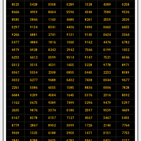
8523
5428
0308
0289
1528
4389
0258
8666
4959
8604
5596
4340
7580
9536
8585
3866
1163
4680
8261
2559
2030
0297
9134
8341
4436
9490
0663
6655
9266
6881
2741
9131
9145
0634
3364
5477
4884
1816
1060
9162
4476
6782
6979
6928
8242
2942
7566
0199
1052
6233
6612
0599
9514
9147
7521
6546
5012
3515
4531
1655
3228
9778
8971
0067
5554
2308
0855
0445
2232
8589
3032
6277
9688
6432
7438
0044
9677
2261
5086
6555
1585
8836
0006
7828
6684
0209
4584
1645
5376
2316
8092
1162
5675
9389
7499
3296
9479
5297
2635
9876
3374
0180
2597
9539
4609
0167
8378
0157
7127
4567
3467
5455
8779
2867
8902
3099
1726
2140
7764
9069
1323
6188
3950
1471
0151
7753
3841
8288
0635
6783
9961
0431
3157