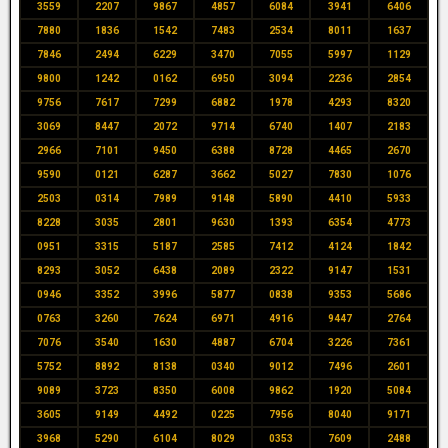
3559
2207
9867
4857
6084
3941
6406
7880
1836
1542
7483
2534
8011
1637
7846
2494
6229
3470
7055
5997
1129
9800
1242
0162
6950
3094
2236
2854
9756
7617
7299
6882
1978
4293
8320
3069
8447
2072
9714
6740
1407
2183
2966
7101
9450
6388
8728
4465
2670
9590
0121
6287
3662
5027
7830
1076
2503
0314
7989
9148
5890
4410
5933
8228
3035
2801
9630
1393
6354
4773
0951
3315
5187
2585
7412
4124
1842
8293
3052
6438
2089
2322
9147
1531
0946
3352
3996
5877
0838
9353
5686
0763
3260
7624
6971
4916
9447
2764
7076
3540
1630
4887
6704
3226
7361
5752
8892
8138
0340
9012
7496
2601
9089
3723
8350
6008
9862
1920
5084
3605
9149
4492
0225
7956
8040
9171
3968
5290
6104
8029
0353
7609
2488