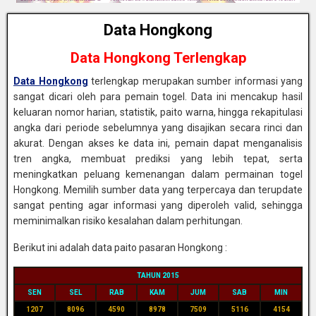
Data Hongkong
Data Hongkong Terlengkap
Data Hongkong
terlengkap merupakan sumber informasi yang
sangat dicari oleh para pemain togel. Data ini mencakup hasil
keluaran nomor harian, statistik, paito warna, hingga rekapitulasi
angka dari periode sebelumnya yang disajikan secara rinci dan
akurat. Dengan akses ke data ini, pemain dapat menganalisis
tren angka, membuat prediksi yang lebih tepat, serta
meningkatkan peluang kemenangan dalam permainan togel
Hongkong. Memilih sumber data yang terpercaya dan terupdate
sangat penting agar informasi yang diperoleh valid, sehingga
meminimalkan risiko kesalahan dalam perhitungan.
Berikut ini adalah data paito pasaran Hongkong :
TAHUN 2015
SEN
SEL
RAB
KAM
JUM
SAB
MIN
1207
8096
4590
8978
7509
5116
4154