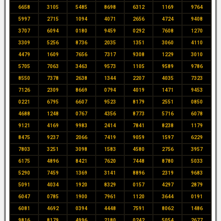
6658
3105
5485
8698
6312
1169
9764
5997
2715
1094
4071
2656
4724
9408
3707
6094
0180
9459
0292
7608
1270
3309
5256
8736
2035
1351
3060
4110
4479
1609
7656
7317
9308
1229
3010
5705
7063
3463
9573
1105
9589
9786
8550
7378
2638
1344
2207
4035
7323
7126
2309
8669
0794
4019
1471
9453
0221
6795
6607
9523
8179
2551
0850
4688
1248
0767
4356
8773
5716
6078
9121
4169
9983
2414
7841
8238
1179
8475
9237
2066
7419
9059
1597
6229
7803
3251
3098
1583
4580
2756
3957
6175
4896
8421
7620
7448
8780
5033
5290
7459
1369
3141
8896
2319
9683
5091
4034
1920
8329
0157
4297
2879
6047
0785
1900
7961
1120
3644
0191
6081
4692
0394
4448
7591
8062
1486
9816
8179
4996
2180
0242
5054
2677