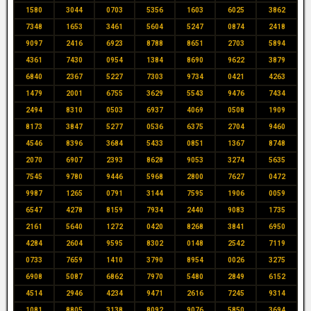
1580
3044
0703
5356
1603
6025
3862
7348
1653
3461
5604
5247
0874
2418
9097
2416
6923
8788
8651
2703
5894
4361
7430
0954
1384
8690
9622
3879
6840
2367
5227
7303
9734
0421
4263
1479
2001
6755
3629
5543
9476
7434
2494
8310
0503
6937
4069
0508
1909
8173
3847
5277
0536
6375
2704
9460
4546
8396
3684
5433
0851
1367
8748
2070
6907
2393
8628
9053
3274
5635
7545
9780
9446
5968
2800
7627
0472
9987
1265
0791
3144
7595
1906
0059
6547
4278
8159
7934
2440
9083
1735
2161
5640
1272
0420
8268
3841
6950
4284
2604
9595
8302
0148
2542
7119
0733
7659
1410
3790
8954
0026
3275
6908
5087
6862
7970
5480
2849
6152
4514
2946
4234
9471
2616
7245
9314
1081
8805
3138
8092
9076
5850
3694