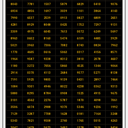
8043
7781
1507
5879
6829
0410
9076
6934
4856
1697
3039
1101
3864
4143
7990
6537
2539
0913
0827
6809
2651
4281
8929
8048
0425
1752
7297
9131
3309
4975
6045
7613
0072
6249
5697
8963
0652
8160
5474
6109
4485
3929
5021
3963
7306
7082
8743
0824
7962
1770
4605
0616
5063
0317
4156
8571
1964
9587
9338
8312
3810
2078
4607
1180
3272
7056
5860
4525
1344
9064
2914
0370
4113
2684
9577
5271
8138
7191
5925
9805
9139
0431
2897
7464
1084
9301
4946
8022
4238
0362
9313
5880
8295
8784
0908
1525
4915
9675
3101
4562
2276
5787
1870
4098
7061
3506
6074
2988
9370
5346
9236
1992
7129
3287
7708
1628
0181
7164
3248
5343
7821
9508
2740
1765
5015
4263
3047
1479
5673
3492
1378
7629
9434