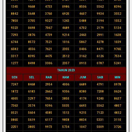
1345
9668
4733
0986
8506
5562
8396
8842
5648
3760
6920
4607
9934
3552
7850
3705
9327
1243
5488
3194
1552
9323
0698
7067
4689
6702
2179
5134
7293
3876
4739
9214
2463
2991
1638
6744
8572
7521
1016
5867
4278
1039
6582
4556
7621
2355
0406
8471
9765
3317
8395
4475
2512
3162
6126
7534
1277
8498
3306
2357
0913
0787
5241
TAHUN 2023
SEN
SEL
RAB
KAM
JUM
SAB
MIN
7247
8468
2954
4006
6689
4791
0978
1872
6183
2662
9356
8380
7208
0624
4005
3297
7654
3850
4174
9240
8637
7363
3574
9396
5035
6693
5562
4807
0521
5604
4585
1513
9215
7123
4832
0865
5619
6117
9858
8834
5331
3110
2251
3805
9973
5734
1047
5009
3726