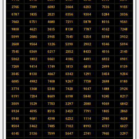
2765
7389
6083
3664
6203
7536
9155
0787
1835
2021
0356
9304
5284
3036
7663
0751
4680
7211
5878
8016
9561
9808
4621
3615
8138
7787
4162
7248
5099
2686
3965
7045
0254
5598
3932
2608
9564
1326
5390
2902
9346
5094
7545
0369
0217
2352
8433
4016
2145
5062
1802
0661
4186
4491
6932
0901
7269
9414
1749
1813
6810
2499
0139
3045
8130
4667
0342
1291
3454
9204
6085
4982
7408
9267
7738
2698
0180
3774
1368
5340
7420
9047
1488
3924
0191
7204
8609
6198
5840
9245
8217
3009
1529
7703
3297
2080
9069
6842
0924
4095
8515
3453
7791
1805
2863
0940
9681
4398
6232
1114
2980
4638
8504
3462
7485
7102
8993
4737
6027
6145
3136
7599
5647
2741
7965
3297