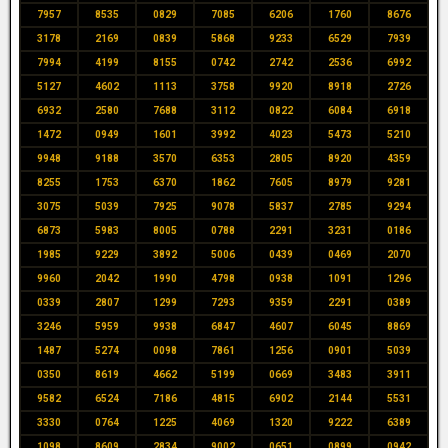
7957
8535
0829
7085
6206
1760
8676
3178
2169
0839
5868
9233
6529
7939
7994
4199
8155
0742
2742
2536
6992
5127
4602
1113
3758
9920
8918
2726
6932
2580
7688
3112
0822
6084
6918
1472
0949
1601
3992
4023
5473
5210
9948
9188
3570
6353
2805
8920
4359
8255
1753
6370
1862
7605
8979
9281
3075
5039
7925
9078
5837
2785
9294
6873
5983
8005
0788
2291
3231
0186
1985
9229
3892
5006
0439
0469
2070
9960
2042
1990
4798
0938
1091
1296
0339
2807
1299
7293
9359
2291
0389
3246
5959
9938
6847
4607
6045
8869
1487
5274
0098
7861
1256
0901
5039
0350
8619
4662
5199
0669
3483
3911
9582
6524
7186
4815
6902
2144
5531
3330
0764
1225
4069
1320
9222
6389
1098
8609
2834
9002
0651
0899
0942