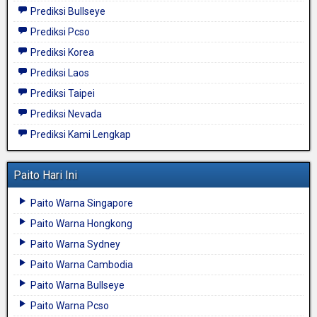
Prediksi Bullseye
Prediksi Pcso
Prediksi Korea
Prediksi Laos
Prediksi Taipei
Prediksi Nevada
Prediksi Kami Lengkap
Paito Hari Ini
Paito Warna Singapore
Paito Warna Hongkong
Paito Warna Sydney
Paito Warna Cambodia
Paito Warna Bullseye
Paito Warna Pcso