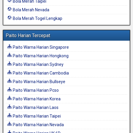
Bola Merah Taipei
Bola Merah Nevada
Bola Merah Togel Lengkap
Paito Harian Tercepat
Paito Warna Harian Singapore
Paito Warna Harian Hongkong
Paito Warna Harian Sydney
Paito Warna Harian Cambodia
Paito Warna Harian Bullseye
Paito Warna Harian Pcso
Paito Warna Harian Korea
Paito Warna Harian Laos
Paito Warna Harian Taipei
Paito Warna Harian Nevada