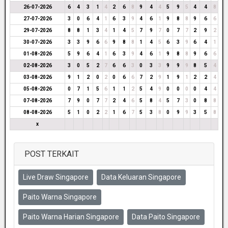
26-07-2026
6
4
3
1
4
2
6
8
9
4
4
5
9
5
4
4
8
27-07-2026
3
0
6
4
1
6
3
9
4
6
1
9
8
8
9
6
6
29-07-2026
8
8
1
3
4
1
4
5
7
9
7
0
7
7
2
9
2
30-07-2026
3
3
9
6
6
9
8
8
1
4
5
6
3
9
6
4
1
01-08-2026
5
9
6
4
1
6
3
9
4
6
1
9
8
8
9
6
6
02-08-2026
3
0
5
2
7
6
6
3
0
3
3
9
9
9
8
5
4
03-08-2026
9
1
2
0
2
0
6
6
7
2
9
1
9
1
2
2
4
05-08-2026
0
7
1
5
6
1
1
2
5
4
9
0
0
0
0
4
4
07-08-2026
7
9
0
7
7
2
4
6
5
8
4
5
7
3
0
8
8
08-08-2026
5
1
0
2
2
1
6
7
5
3
8
0
9
9
3
5
8
x
POST TERKAIT
Live Draw Singapore
Data Keluaran Singapore
Paito Warna Singapore
Paito Warna Harian Singapore
Data Paito Singapore