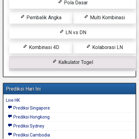
Pola Dasar
Pembalik Angka
Multi Kombinasi
LN vs DN
Kombinasi 4D
Kolaborasi LN
Kalkulator Togel
Prediksi Hari Ini
Live HK
Prediksi Singapore
Prediksi Hongkong
Prediksi Sydney
Prediksi Cambodia