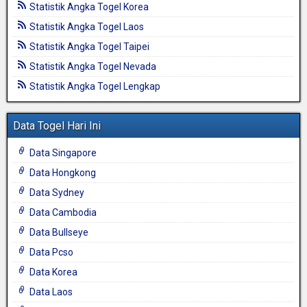
Statistik Angka Togel Korea
Statistik Angka Togel Laos
Statistik Angka Togel Taipei
Statistik Angka Togel Nevada
Statistik Angka Togel Lengkap
Data Togel Hari Ini
Data Singapore
Data Hongkong
Data Sydney
Data Cambodia
Data Bullseye
Data Pcso
Data Korea
Data Laos