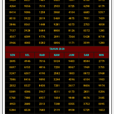
5424
8021
1489
0653
7691
8100
5912
4264
9556
7510
2933
0725
6298
6179
8414
9086
1258
3860
4104
6683
5357
8510
3922
2019
5469
4875
7991
7439
3846
0561
1448
9281
6373
2753
4058
7137
3928
5684
8800
8126
0372
1285
4507
6589
9776
2091
7364
5428
8718
3966
4083
0282
6806
1171
3599
1280
TAHUN 2020
SEN
SEL
RAB
KAM
JUM
SAB
MIN
2695
4946
7016
5024
9403
8584
2779
0697
6153
4816
7230
8067
1969
3755
3247
6307
4190
2582
1803
0872
5968
7086
8416
9890
3244
4596
6104
1903
2032
0327
8430
7201
3617
8656
9974
5089
4386
3967
4511
6173
2831
0206
5760
7480
6937
1604
9848
8076
3445
4953
2680
2313
7248
0355
3752
0095
5284
6524
7683
2119
8938
5729
1652