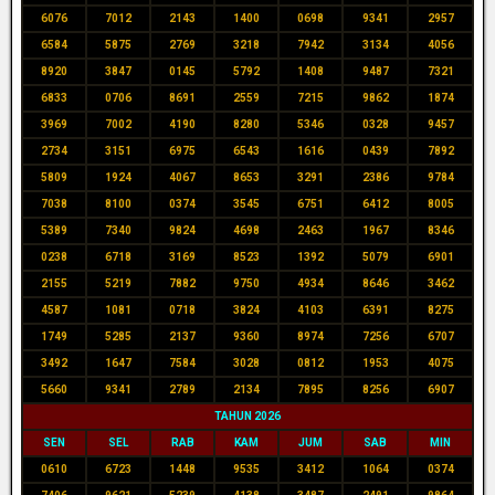
6076
7012
2143
1400
0698
9341
2957
6584
5875
2769
3218
7942
3134
4056
8920
3847
0145
5792
1408
9487
7321
6833
0706
8691
2559
7215
9862
1874
3969
7002
4190
8280
5346
0328
9457
2734
3151
6975
6543
1616
0439
7892
5809
1924
4067
8653
3291
2386
9784
7038
8100
0374
3545
6751
6412
8005
5389
7340
9824
4698
2463
1967
8346
0238
6718
3169
8523
1392
5079
6901
2155
5219
7882
9750
4934
8646
3462
4587
1081
0718
3824
4103
6391
8275
1749
5285
2137
9360
8974
7256
6707
3492
1647
7584
3028
0812
1953
4075
5660
9341
2789
2134
7895
8256
6907
TAHUN 2026
SEN
SEL
RAB
KAM
JUM
SAB
MIN
0610
6723
1448
9535
3412
1064
0374