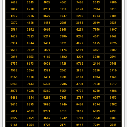
7602
5645
4025
4663
7426
5043
4886
9082
0778
8251
3910
6170
7634
3815
1232
7016
8627
1047
2236
8074
0188
2372
4628
1458
2785
3054
2199
0535
2584
3852
6065
3169
6233
7958
1897
9637
7323
5219
0386
8246
4001
8068
6934
8544
9401
5821
4872
5125
2626
9516
7322
2079
3174
5939
4851
5087
2896
0953
9160
1382
4279
3788
2591
6757
8673
6001
1728
8762
2414
0548
4502
3054
4381
2063
2831
3210
0716
8166
9070
1451
8530
6190
8034
1968
5246
7133
5373
7786
3758
7620
1617
3879
9236
5362
5059
9702
6240
4886
5483
1344
5285
7865
2787
6057
9950
3610
0595
3096
1746
0470
8094
7482
2014
4673
3271
9613
2867
6389
4095
0227
3459
4647
1242
1780
7558
6985
0168
8054
8726
2171
0947
7289
2545