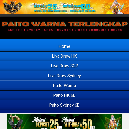
Home
Live Draw HK
Live Draw SGP
Live Draw Sydney
Paito Warna
Paito HK 6D
Paito Sydney 6D