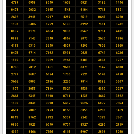
4789
0958
8040
1605
0821
3182
1446
8478
2032
0165
1543
6184
7713
5821
2696
3948
4797
4289
6519
0645
6760
1958
6386
8229
5106
3992
7581
3732
0052
8178
4864
9050
0567
9704
4401
0998
7145
5340
4067
2073
2656
1886
4193
0310
3648
4009
9293
7806
3168
0475
6714
7162
5991
2623
6744
6236
1510
3107
9069
2943
8483
3893
1227
0796
7812
1461
9618
3379
7547
4880
2799
8687
6024
1706
7221
5148
4478
3662
0805
2186
2250
9814
8582
0607
1977
3055
7819
5024
9539
4090
0037
2663
6345
5498
8711
1235
4667
9362
1550
3848
0590
5432
9626
6872
7654
4604
2807
7423
0166
6355
6290
3469
0913
8762
9932
5309
2245
1393
5361
0850
7825
6070
8704
8327
6280
2919
4094
8466
7956
6115
5907
2896
5268