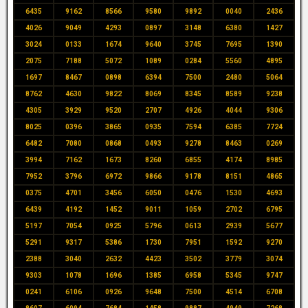
6435
9162
8566
9580
9892
0040
2436
4026
9049
4293
0897
3148
6380
1427
3024
0133
1674
9640
3745
7695
1390
2075
7188
5072
1089
0284
5560
4895
1697
8467
0898
6394
7500
2480
5064
8762
4630
9822
8069
8345
8589
9238
4305
3929
9520
2707
4926
4044
9306
8025
0396
3865
0935
7594
6385
7724
6482
7080
0868
0493
9278
8463
0269
3994
7162
1673
8260
6855
4174
8985
7952
3796
6972
9866
9178
8151
4865
0375
4701
3456
6050
0476
1530
4693
6439
4192
1452
9011
1059
2702
6795
5197
7054
0925
5796
0613
2939
5677
5291
9317
5386
1730
7951
1592
9270
2388
3040
2632
4423
3502
3779
3074
9303
1078
1696
1385
6958
5345
9747
0241
6106
0926
9648
7500
4514
6708