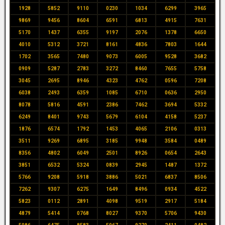
1928
5852
9110
0230
1034
6299
3965
9869
9456
8604
6591
6813
4915
7631
5170
1437
6355
9197
2076
1378
6650
4010
5312
3721
8161
4836
7803
1644
1702
3565
7480
9073
6005
9528
3682
0909
5287
2783
3272
8460
7655
5758
3045
2695
8946
4323
4762
0596
7208
6038
2493
6359
1085
6710
0636
2950
8078
5816
4591
2386
7462
3694
5332
6249
8401
9743
5679
6104
4158
5237
1876
6574
1792
1453
4065
2106
0313
3511
9269
6895
3185
9948
3584
0489
8356
4802
6049
2501
8926
0654
2643
3851
6532
5324
0839
2945
1487
1372
5766
9208
5918
3886
5021
6837
8506
7262
9307
6275
1649
8496
0934
4522
5823
0112
2891
4098
9519
2917
5184
4879
5414
0768
8027
9370
5706
9430