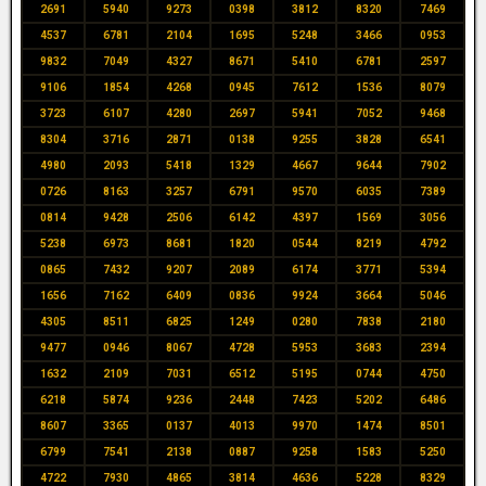
2691
5940
9273
0398
3812
8320
7469
4537
6781
2104
1695
5248
3466
0953
9832
7049
4327
8671
5410
6781
2597
9106
1854
4268
0945
7612
1536
8079
3723
6107
4280
2697
5941
7052
9468
8304
3716
2871
0138
9255
3828
6541
4980
2093
5418
1329
4667
9644
7902
0726
8163
3257
6791
9570
6035
7389
0814
9428
2506
6142
4397
1569
3056
5238
6973
8681
1820
0544
8219
4792
0865
7432
9207
2089
6174
3771
5394
1656
7162
6409
0836
9924
3664
5046
4305
8511
6825
1249
0280
7838
2180
9477
0946
8067
4728
5953
3683
2394
1632
2109
7031
6512
5195
0744
4750
6218
5874
9236
2448
7423
5202
6486
8607
3365
0137
4013
9970
1474
8501
6799
7541
2138
0887
9258
1583
5250
4722
7930
4865
3814
4636
5228
8329