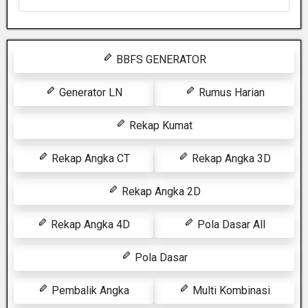
BBFS GENERATOR
Generator LN
Rumus Harian
Rekap Kumat
Rekap Angka CT
Rekap Angka 3D
Rekap Angka 2D
Rekap Angka 4D
Pola Dasar All
Pola Dasar
Pembalik Angka
Multi Kombinasi