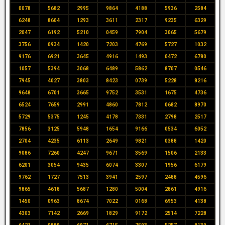
0078
5682
2995
9864
4188
5936
2584
6248
8604
1293
3611
2317
9235
6329
2047
6192
5210
0459
7904
3065
5679
3756
0934
1420
7203
4769
5727
1032
9176
6921
3645
4916
1493
0472
6780
1057
5394
3068
6489
5862
8707
0546
7945
4027
3803
8423
0739
5228
8216
9648
6701
3665
9752
3531
1675
4736
6524
7659
2991
4860
7812
0682
8970
5729
5375
1245
4178
7331
2798
2517
7856
3125
5948
1654
9166
0534
6052
2704
4235
6113
2649
9821
0388
1420
9086
7260
4247
9671
3569
1506
2133
6201
3054
9435
6074
3307
1956
6179
9762
1727
7513
3941
2597
2488
4596
9865
4618
5687
1280
5004
2861
4916
1450
0963
8674
7022
0168
6953
4138
4303
7142
2669
1829
9172
2514
7228