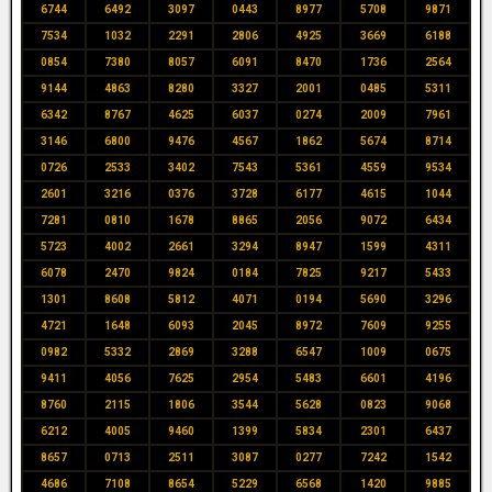
6744
6492
3097
0443
8977
5708
9871
7534
1032
2291
2806
4925
3669
6188
0854
7380
8057
6091
8470
1736
2564
9144
4863
8280
3327
2001
0485
5311
6342
8767
4625
6037
0274
2009
7961
3146
6800
9476
4567
1862
5674
8714
0726
2533
3402
7543
5361
4559
9534
2601
3216
0376
3728
6177
4615
1044
7281
0810
1678
8865
2056
9072
6434
5723
4002
2661
3294
8947
1599
4311
6078
2470
9824
0184
7825
9217
5433
1301
8608
5812
4071
0194
5690
3296
4721
1648
6093
2045
8972
7609
9255
0982
5332
2869
3288
6547
1009
0675
9411
4056
7625
2954
5483
6601
4196
8760
2115
1806
3544
5628
0823
9068
6212
4005
9460
1399
5834
2301
6437
8657
0713
2511
3087
0277
7242
1542
4686
7108
8654
5229
6568
1420
9885