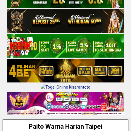
Paito Warna Harian Taipei