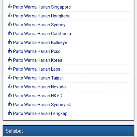
Paito Warna Harian Singapore
Paito Warna Harian Hongkong
Paito Warna Harian Sydney
Paito Warna Harian Cambodia
Paito Warna Harian Bullseye
Paito Warna Harian Pcso
Paito Warna Harian Korea
Paito Warna Harian Laos
Paito Warna Harian Taipei
Paito Warna Harian Nevada
Paito Warna Harian HK 6D
Paito Warna Harian Sydney 6D
Paito Warna Harian Lengkap
Sahabat