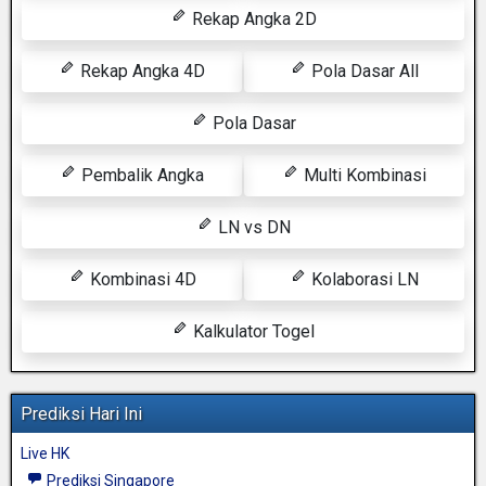
Rekap Angka 2D
Rekap Angka 4D
Pola Dasar All
Pola Dasar
Pembalik Angka
Multi Kombinasi
LN vs DN
Kombinasi 4D
Kolaborasi LN
Kalkulator Togel
Prediksi Hari Ini
Live HK
Prediksi Singapore