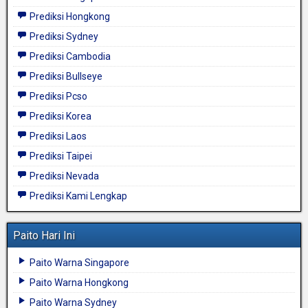
Prediksi Hongkong
Prediksi Sydney
Prediksi Cambodia
Prediksi Bullseye
Prediksi Pcso
Prediksi Korea
Prediksi Laos
Prediksi Taipei
Prediksi Nevada
Prediksi Kami Lengkap
Paito Hari Ini
Paito Warna Singapore
Paito Warna Hongkong
Paito Warna Sydney