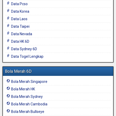
Data Pcso
Data Korea
Data Laos
Data Taipei
Data Nevada
Data HK 6D
Data Sydney 6D
Data Togel Lengkap
Bola Merah 6D
Bola Merah Singapore
Bola Merah HK
Bola Merah Sydney
Bola Merah Cambodia
Bola Merah Bullseye