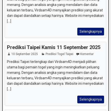
menang. Dengan analisis angka yang mendalam dan data
keluaran terbaru, Virdsam4D menyajikan prediksi yang akurat
dan dapat diandalkan setiap harinya. Website ini menyediakan
[...]
Selengkapnya
Prediksi Taipei Kamis 11 September 2025
10 September 2025
Prediksi Togel Taipei
Komentar
Prediksi Taipei terlengkap dari Virdsam4D menjadi pilihan
utama bagi pemain togel yang ingin meningkatkan peluang
menang. Dengan analisis angka yang mendalam dan data
keluaran terbaru, Virdsam4D menyajikan prediksi yang akurat
dan dapat diandalkan setiap harinya. Website ini menyediakan
[...]
Selengkapnya