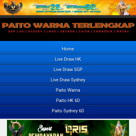
Home
Live Draw HK
Live Draw SGP
Live Draw Sydney
Paito Warna
Paito HK 6D
Paito Sydney 6D