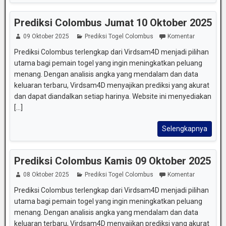
Prediksi Colombus Jumat 10 Oktober 2025
09 Oktober 2025
Prediksi Togel Colombus
Komentar
Prediksi Colombus terlengkap dari Virdsam4D menjadi pilihan
utama bagi pemain togel yang ingin meningkatkan peluang
menang. Dengan analisis angka yang mendalam dan data
keluaran terbaru, Virdsam4D menyajikan prediksi yang akurat
dan dapat diandalkan setiap harinya. Website ini menyediakan
[...]
Selengkapnya
Prediksi Colombus Kamis 09 Oktober 2025
08 Oktober 2025
Prediksi Togel Colombus
Komentar
Prediksi Colombus terlengkap dari Virdsam4D menjadi pilihan
utama bagi pemain togel yang ingin meningkatkan peluang
menang. Dengan analisis angka yang mendalam dan data
keluaran terbaru, Virdsam4D menyajikan prediksi yang akurat