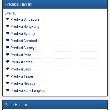
Prediksi Hari Ini
Live HK
Prediksi Singapore
Prediksi Hongkong
Prediksi Sydney
Prediksi Cambodia
Prediksi Bullseye
Prediksi Pcso
Prediksi Korea
Prediksi Laos
Prediksi Taipei
Prediksi Nevada
Prediksi Kami Lengkap
Paito Hari Ini