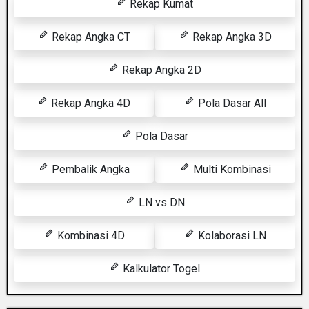
Rekap Kumat
Rekap Angka CT
Rekap Angka 3D
Rekap Angka 2D
Rekap Angka 4D
Pola Dasar All
Pola Dasar
Pembalik Angka
Multi Kombinasi
LN vs DN
Kombinasi 4D
Kolaborasi LN
Kalkulator Togel