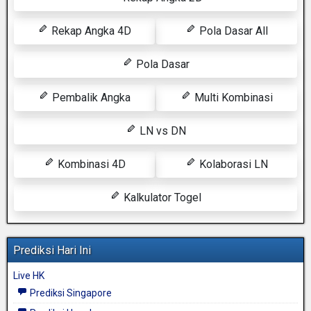
Rekap Angka 4D
Pola Dasar All
Pola Dasar
Pembalik Angka
Multi Kombinasi
LN vs DN
Kombinasi 4D
Kolaborasi LN
Kalkulator Togel
Prediksi Hari Ini
Live HK
Prediksi Singapore