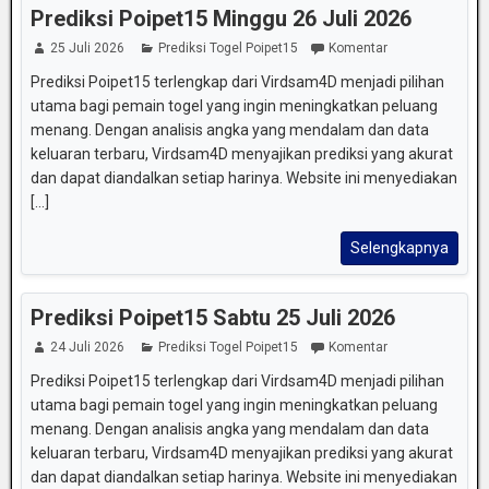
Prediksi Poipet15 Minggu 26 Juli 2026
25 Juli 2026
Prediksi Togel Poipet15
Komentar
Prediksi Poipet15 terlengkap dari Virdsam4D menjadi pilihan
utama bagi pemain togel yang ingin meningkatkan peluang
menang. Dengan analisis angka yang mendalam dan data
keluaran terbaru, Virdsam4D menyajikan prediksi yang akurat
dan dapat diandalkan setiap harinya. Website ini menyediakan
[...]
Selengkapnya
Prediksi Poipet15 Sabtu 25 Juli 2026
24 Juli 2026
Prediksi Togel Poipet15
Komentar
Prediksi Poipet15 terlengkap dari Virdsam4D menjadi pilihan
utama bagi pemain togel yang ingin meningkatkan peluang
menang. Dengan analisis angka yang mendalam dan data
keluaran terbaru, Virdsam4D menyajikan prediksi yang akurat
dan dapat diandalkan setiap harinya. Website ini menyediakan