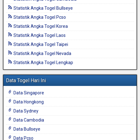
Statistik Angka Togel Bullseye
Statistik Angka Togel Pcso
Statistik Angka Togel Korea
Statistik Angka Togel Laos
Statistik Angka Togel Taipei
Statistik Angka Togel Nevada
Statistik Angka Togel Lengkap
Data Togel Hari Ini
Data Singapore
Data Hongkong
Data Sydney
Data Cambodia
Data Bullseye
Data Pcso