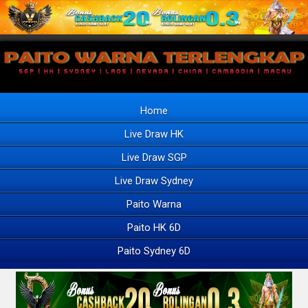
Home
Live Draw HK
Live Draw SGP
Live Draw Sydney
Paito Warna
Paito HK 6D
Paito Sydney 6D