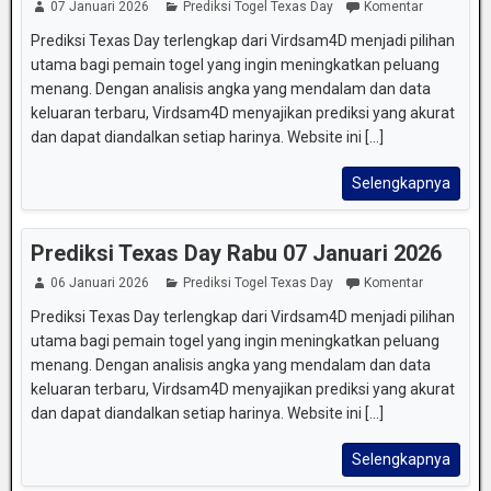
07 Januari 2026
Prediksi Togel Texas Day
Komentar
Prediksi Texas Day terlengkap dari Virdsam4D menjadi pilihan
utama bagi pemain togel yang ingin meningkatkan peluang
menang. Dengan analisis angka yang mendalam dan data
keluaran terbaru, Virdsam4D menyajikan prediksi yang akurat
dan dapat diandalkan setiap harinya. Website ini [...]
Selengkapnya
Prediksi Texas Day Rabu 07 Januari 2026
06 Januari 2026
Prediksi Togel Texas Day
Komentar
Prediksi Texas Day terlengkap dari Virdsam4D menjadi pilihan
utama bagi pemain togel yang ingin meningkatkan peluang
menang. Dengan analisis angka yang mendalam dan data
keluaran terbaru, Virdsam4D menyajikan prediksi yang akurat
dan dapat diandalkan setiap harinya. Website ini [...]
Selengkapnya