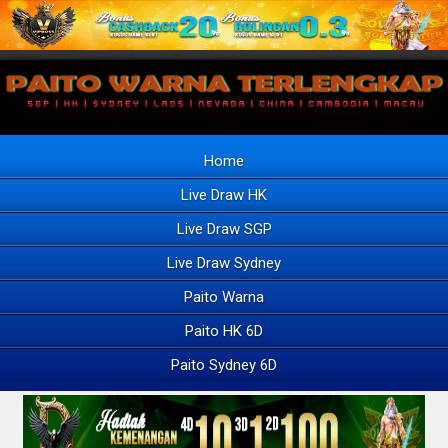
Home
Live Draw HK
Live Draw SGP
Live Draw Sydney
Paito Warna
Paito HK 6D
Paito Sydney 6D