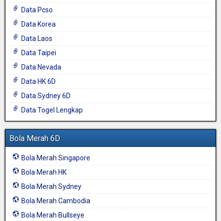
Data Pcso
Data Korea
Data Laos
Data Taipei
Data Nevada
Data HK 6D
Data Sydney 6D
Data Togel Lengkap
Bola Merah 6D
Bola Merah Singapore
Bola Merah HK
Bola Merah Sydney
Bola Merah Cambodia
Bola Merah Bullseye