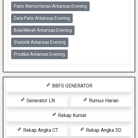
Paito Warna Harian Arkansas Evening
Data Paito Arkansas Evening
Bola Merah Arkansas Evening
Statistik Arkansas Evening
Prediksi Arkansas Evening
BBFS GENERATOR
Generator LN
Rumus Harian
Rekap Kumat
Rekap Angka CT
Rekap Angka 3D