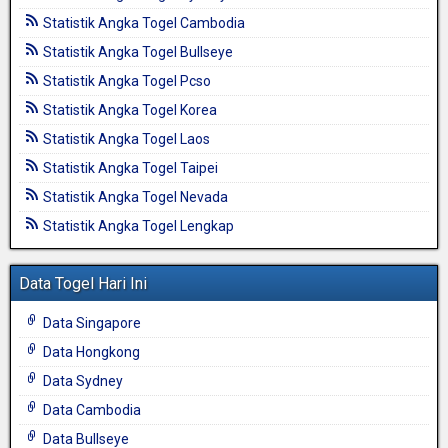
Statistik Angka Togel Cambodia
Statistik Angka Togel Bullseye
Statistik Angka Togel Pcso
Statistik Angka Togel Korea
Statistik Angka Togel Laos
Statistik Angka Togel Taipei
Statistik Angka Togel Nevada
Statistik Angka Togel Lengkap
Data Togel Hari Ini
Data Singapore
Data Hongkong
Data Sydney
Data Cambodia
Data Bullseye