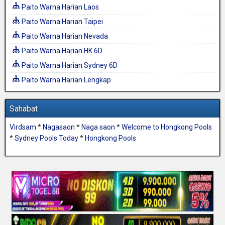
Paito Warna Harian Laos
Paito Warna Harian Taipei
Paito Warna Harian Nevada
Paito Warna Harian HK 6D
Paito Warna Harian Sydney 6D
Paito Warna Harian Lengkap
Sahabat
Virdsam
*
Nagasaon
*
Naga saon
*
Welcome to Hongkong Pools
*
Sydney Pools Today
*
Hongkong Pools