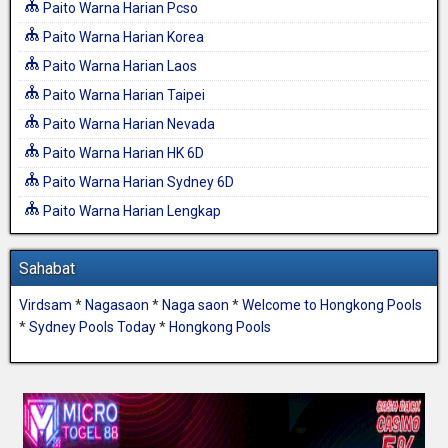
Paito Warna Harian Pcso
Paito Warna Harian Korea
Paito Warna Harian Laos
Paito Warna Harian Taipei
Paito Warna Harian Nevada
Paito Warna Harian HK 6D
Paito Warna Harian Sydney 6D
Paito Warna Harian Lengkap
Sahabat
Virdsam
*
Nagasaon
*
Naga saon
*
Welcome to Hongkong Pools
*
Sydney Pools Today
*
Hongkong Pools