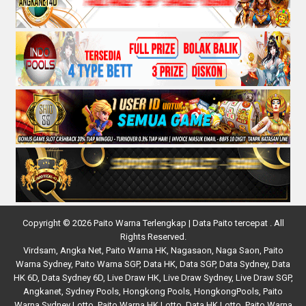
Copyright © 2026 Paito Warna Terlengkap | Data Paito tercepat . All
Rights Reserved.
Virdsam
,
Angka Net
,
Paito Warna HK
,
Nagasaon
,
Naga Saon
,
Paito
Warna Sydney
,
Paito Warna SGP
,
Data HK
,
Data SGP
,
Data Sydney
,
Data
HK 6D
,
Data Sydney 6D
,
Live Draw HK
,
Live Draw Sydney
,
Live Draw SGP
,
Angkanet
,
Sydney Pools
,
Hongkong Pools
,
HongkongPools
,
Paito
Warna Sydney Lotto
,
Paito Warna HK Lotto
,
Data HK Lotto
,
Paito Warna