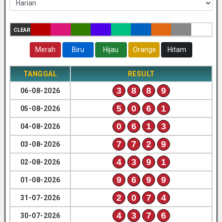
CLEAR
Merah
Biru
Hijau
Orange
Hitam
TANGGAL
RESULT
3
8
8
9
06-08-2026
5
0
6
1
05-08-2026
0
6
1
3
04-08-2026
7
7
2
9
03-08-2026
4
3
9
1
02-08-2026
9
6
9
9
01-08-2026
2
0
7
4
31-07-2026
4
3
7
6
30-07-2026