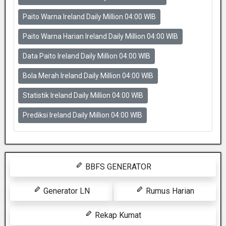
Paito Warna Ireland Daily Million 04:00 WIB
Paito Warna Harian Ireland Daily Million 04:00 WIB
Data Paito Ireland Daily Million 04:00 WIB
Bola Merah Ireland Daily Million 04:00 WIB
Statistik Ireland Daily Million 04:00 WIB
Prediksi Ireland Daily Million 04:00 WIB
BBFS GENERATOR
Generator LN
Rumus Harian
Rekap Kumat