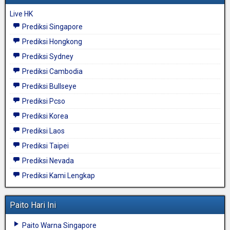
Live HK
Prediksi Singapore
Prediksi Hongkong
Prediksi Sydney
Prediksi Cambodia
Prediksi Bullseye
Prediksi Pcso
Prediksi Korea
Prediksi Laos
Prediksi Taipei
Prediksi Nevada
Prediksi Kami Lengkap
Paito Hari Ini
Paito Warna Singapore