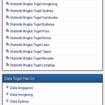
Statistik Angka Togel Hongkong
Statistik Angka Togel Sydney
Statistik Angka Togel Cambodia
Statistik Angka Togel Bullseye
Statistik Angka Togel Pcso
Statistik Angka Togel Korea
Statistik Angka Togel Laos
Statistik Angka Togel Taipei
Statistik Angka Togel Nevada
Statistik Angka Togel Lengkap
Data Togel Hari Ini
Data Singapore
Data Hongkong
Data Sydney