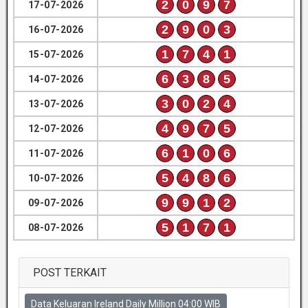
2
0
9
7
17-07-2026
2
9
0
3
16-07-2026
1
7
4
1
15-07-2026
6
3
8
5
14-07-2026
3
0
2
4
13-07-2026
4
9
7
5
12-07-2026
6
1
0
6
11-07-2026
5
4
8
6
10-07-2026
9
9
1
2
09-07-2026
5
1
7
1
08-07-2026
POST TERKAIT
Data Keluaran Ireland Daily Million 04:00 WIB