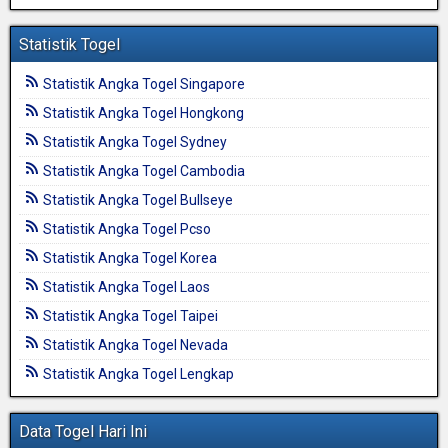
Statistik Togel
Statistik Angka Togel Singapore
Statistik Angka Togel Hongkong
Statistik Angka Togel Sydney
Statistik Angka Togel Cambodia
Statistik Angka Togel Bullseye
Statistik Angka Togel Pcso
Statistik Angka Togel Korea
Statistik Angka Togel Laos
Statistik Angka Togel Taipei
Statistik Angka Togel Nevada
Statistik Angka Togel Lengkap
Data Togel Hari Ini