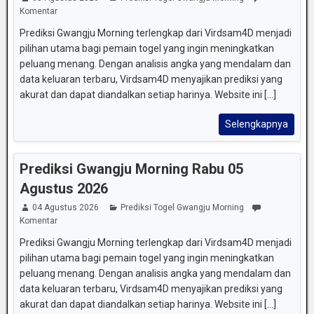
Komentar
Prediksi Gwangju Morning terlengkap dari Virdsam4D menjadi
pilihan utama bagi pemain togel yang ingin meningkatkan
peluang menang. Dengan analisis angka yang mendalam dan
data keluaran terbaru, Virdsam4D menyajikan prediksi yang
akurat dan dapat diandalkan setiap harinya. Website ini [...]
Selengkapnya
Prediksi Gwangju Morning Rabu 05
Agustus 2026
04 Agustus 2026
Prediksi Togel Gwangju Morning
Komentar
Prediksi Gwangju Morning terlengkap dari Virdsam4D menjadi
pilihan utama bagi pemain togel yang ingin meningkatkan
peluang menang. Dengan analisis angka yang mendalam dan
data keluaran terbaru, Virdsam4D menyajikan prediksi yang
akurat dan dapat diandalkan setiap harinya. Website ini [...]