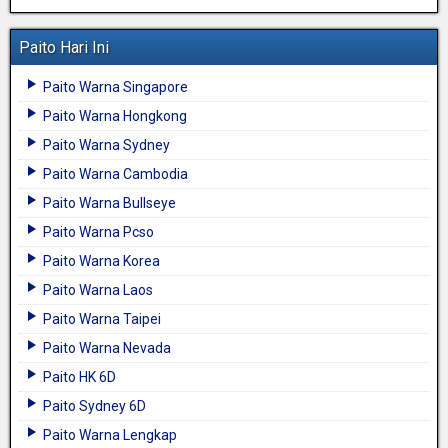
Paito Hari Ini
Paito Warna Singapore
Paito Warna Hongkong
Paito Warna Sydney
Paito Warna Cambodia
Paito Warna Bullseye
Paito Warna Pcso
Paito Warna Korea
Paito Warna Laos
Paito Warna Taipei
Paito Warna Nevada
Paito HK 6D
Paito Sydney 6D
Paito Warna Lengkap