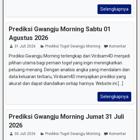
Selengkapnya
Prediksi Gwangju Morning Sabtu 01
Agustus 2026
31 Juli 2026
Prediksi Togel Gwangju Morning
Komentar
Prediksi Gwangju Morning terlengkap dari Virdsam4D menjadi
pilihan utama bagi pemain togel yang ingin meningkatkan
peluang menang. Dengan analisis angka yang mendalam dan
data keluaran terbaru, Virdsam4D menyajikan prediksi yang
akurat dan dapat diandalkan setiap harinya. Website ini [...]
Selengkapnya
Prediksi Gwangju Morning Jumat 31 Juli
2026
30 Juli 2026
Prediksi Togel Gwangju Morning
Komentar