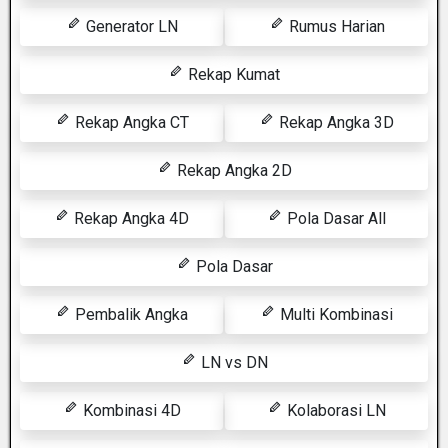
Generator LN
Rumus Harian
Rekap Kumat
Rekap Angka CT
Rekap Angka 3D
Rekap Angka 2D
Rekap Angka 4D
Pola Dasar All
Pola Dasar
Pembalik Angka
Multi Kombinasi
LN vs DN
Kombinasi 4D
Kolaborasi LN