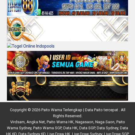
Copyright © 2026 Paito Warna Terlengkap | Data Paito tercepat . All
Rights Reserved.
Virdsam
,
Angka Net
,
Paito Warna HK
,
Nagasaon
,
Naga Saon
,
Paito
Warna Sydney
,
Paito Warna SGP
,
Data HK
,
Data SGP
,
Data Sydney
,
Data
HK 6D
,
Data Sydney 6D
,
Live Draw HK
,
Live Draw Sydney
,
Live Draw SGP
,