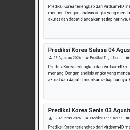
Prediksi Korea terlengkap dari Virdsam4D m
menang. Dengan analisis angka yang mendal
akurat dan dapat diandalkan setiap harinya. W
Prediksi Korea Selasa 04 Agu
03 Agustus 2026
Prediksi Togel Korea
Prediksi Korea terlengkap dari Virdsam4D m
menang. Dengan analisis angka yang mendal
akurat dan dapat diandalkan setiap harinya. W
Prediksi Korea Senin 03 Agust
02 Agustus 2026
Prediksi Togel Korea
Prediksi Korea terlengkap dari Virdsam4D m