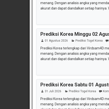
menang. Dengan analisis angka yang mendal
akurat dan dapat diandalkan setiap harinya. W
Prediksi Korea Minggu 02 Agu
01 Agustus 2026
Prediksi Togel Korea
Prediksi Korea terlengkap dari Virdsam4D m
menang. Dengan analisis angka yang mendal
akurat dan dapat diandalkan setiap harinya. W
Prediksi Korea Sabtu 01 Agus
31 Juli 2026
Prediksi Togel Korea
Kom
Prediksi Korea terlengkap dari Virdsam4D m
menang. Dengan analisis angka yang mendal