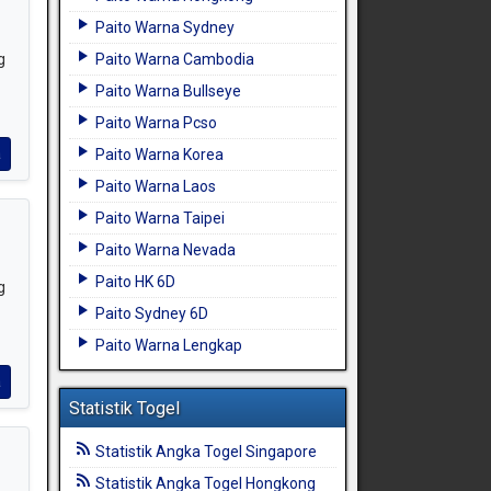
Paito Warna Sydney
g
Paito Warna Cambodia
Paito Warna Bullseye
Paito Warna Pcso
a
Paito Warna Korea
Paito Warna Laos
Paito Warna Taipei
Paito Warna Nevada
Paito HK 6D
g
Paito Sydney 6D
Paito Warna Lengkap
a
Statistik Togel
Statistik Angka Togel Singapore
Statistik Angka Togel Hongkong