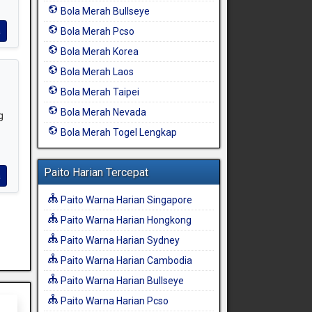
Bola Merah Bullseye
a
Bola Merah Pcso
Bola Merah Korea
Bola Merah Laos
Bola Merah Taipei
Bola Merah Nevada
g
Bola Merah Togel Lengkap
Paito Harian Tercepat
a
Paito Warna Harian Singapore
Paito Warna Harian Hongkong
Paito Warna Harian Sydney
Paito Warna Harian Cambodia
Paito Warna Harian Bullseye
Paito Warna Harian Pcso