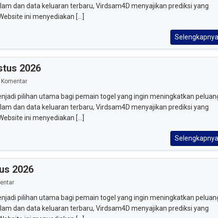
am dan data keluaran terbaru, Virdsam4D menyajikan prediksi yang
ebsite ini menyediakan [...]
Selengkapny
stus 2026
Komentar
enjadi pilihan utama bagi pemain togel yang ingin meningkatkan peluan
am dan data keluaran terbaru, Virdsam4D menyajikan prediksi yang
ebsite ini menyediakan [...]
Selengkapny
tus 2026
entar
enjadi pilihan utama bagi pemain togel yang ingin meningkatkan peluan
am dan data keluaran terbaru, Virdsam4D menyajikan prediksi yang