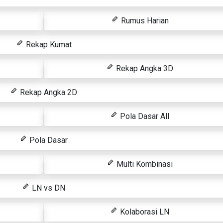
Rumus Harian
Rekap Kumat
Rekap Angka 3D
Rekap Angka 2D
Pola Dasar All
Pola Dasar
Multi Kombinasi
LN vs DN
Kolaborasi LN