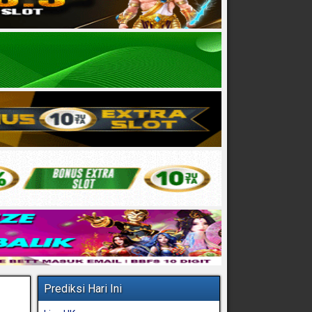
Prediksi Hari Ini