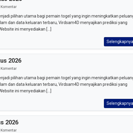
Komentar
enjadi pilihan utama bagi pemain togel yang ingin meningkatkan peluan
am dan data keluaran terbaru, Virdsam4D menyajikan prediksi yang
ebsite ini menyediakan [...]
Selengkapny
tus 2026
Komentar
enjadi pilihan utama bagi pemain togel yang ingin meningkatkan peluan
am dan data keluaran terbaru, Virdsam4D menyajikan prediksi yang
ebsite ini menyediakan [...]
Selengkapny
us 2026
Komentar