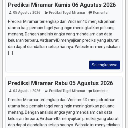
Prediksi Miramar Kamis 06 Agustus 2026
05 Agustus 2026
Prediksi Togel Miramar
Komentar
Prediksi Miramar terlengkap dari Virdsam4D menjadi pilihan
utama bagi pemain togel yang ingin meningkatkan peluang
menang. Dengan analisis angka yang mendalam dan data
keluaran terbaru, Virdsam4D menyajikan prediksi yang akurat
dan dapat diandalkan setiap harinya. Website ini menyediakan
[...]
Selengkapnya
Prediksi Miramar Rabu 05 Agustus 2026
04 Agustus 2026
Prediksi Togel Miramar
Komentar
Prediksi Miramar terlengkap dari Virdsam4D menjadi pilihan
utama bagi pemain togel yang ingin meningkatkan peluang
menang. Dengan analisis angka yang mendalam dan data
keluaran terbaru, Virdsam4D menyajikan prediksi yang akurat
dan dapat diandalkan setiap harinya. Website ini menyediakan