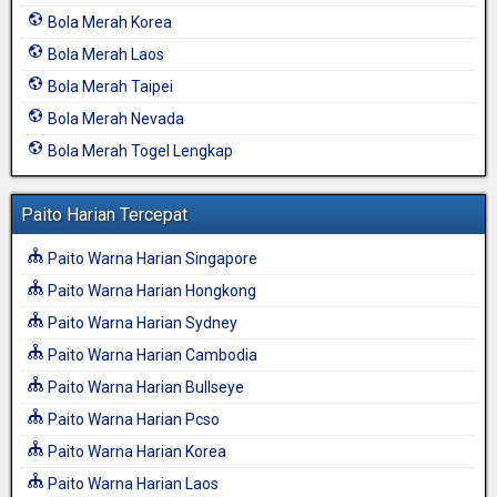
Bola Merah Korea
Bola Merah Laos
Bola Merah Taipei
Bola Merah Nevada
Bola Merah Togel Lengkap
Paito Harian Tercepat
Paito Warna Harian Singapore
Paito Warna Harian Hongkong
Paito Warna Harian Sydney
Paito Warna Harian Cambodia
Paito Warna Harian Bullseye
Paito Warna Harian Pcso
Paito Warna Harian Korea
Paito Warna Harian Laos