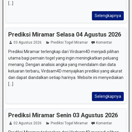
[...]
Selengkapnya
Prediksi Miramar Selasa 04 Agustus 2026
03 Agustus 2026
Prediksi Togel Miramar
Komentar
Prediksi Miramar terlengkap dari Virdsam4D menjadi pilihan
utama bagi pemain togel yang ingin meningkatkan peluang
menang. Dengan analisis angka yang mendalam dan data
keluaran terbaru, Virdsam4D menyajikan prediksi yang akurat
dan dapat diandalkan setiap harinya. Website ini menyediakan
[...]
Selengkapnya
Prediksi Miramar Senin 03 Agustus 2026
02 Agustus 2026
Prediksi Togel Miramar
Komentar