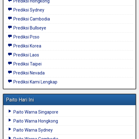
Prediksi Hongkong
Prediksi Sydney
Prediksi Cambodia
Prediksi Bullseye
Prediksi Pcso
Prediksi Korea
Prediksi Laos
Prediksi Taipei
Prediksi Nevada
Prediksi Kami Lengkap
Paito Hari Ini
Paito Warna Singapore
Paito Warna Hongkong
Paito Warna Sydney
Paito Warna Cambodia