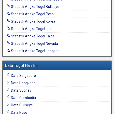
Statistik Angka Togel Bullseye
Statistik Angka Togel Pcso
Statistik Angka Togel Korea
Statistik Angka Togel Laos
Statistik Angka Togel Taipei
Statistik Angka Togel Nevada
Statistik Angka Togel Lengkap
Data Togel Hari Ini
Data Singapore
Data Hongkong
Data Sydney
Data Cambodia
Data Bullseye
Data Pcso