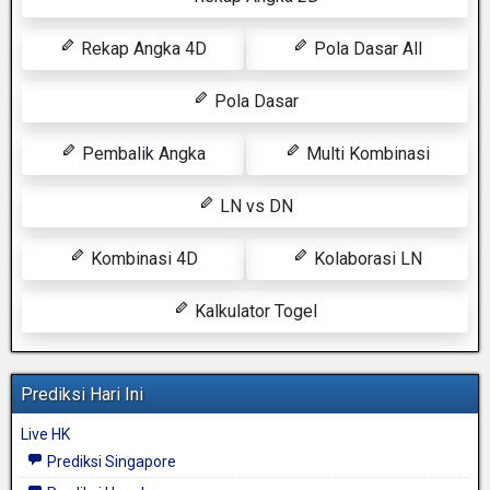
Rekap Angka 4D
Pola Dasar All
Pola Dasar
Pembalik Angka
Multi Kombinasi
LN vs DN
Kombinasi 4D
Kolaborasi LN
Kalkulator Togel
Prediksi Hari Ini
Live HK
Prediksi Singapore