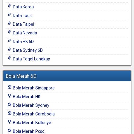
Data Korea
Data Laos
Data Taipei
Data Nevada
Data HK 6D
Data Sydney 6D
Data Togel Lengkap
Bola Merah 6D
Bola Merah Singapore
Bola Merah HK
Bola Merah Sydney
Bola Merah Cambodia
Bola Merah Bullseye
Bola Merah Pcso