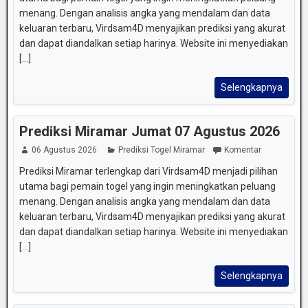
menang. Dengan analisis angka yang mendalam dan data
keluaran terbaru, Virdsam4D menyajikan prediksi yang akurat
dan dapat diandalkan setiap harinya. Website ini menyediakan
[...]
Selengkapnya
Prediksi Miramar Jumat 07 Agustus 2026
06 Agustus 2026
Prediksi Togel Miramar
Komentar
Prediksi Miramar terlengkap dari Virdsam4D menjadi pilihan
utama bagi pemain togel yang ingin meningkatkan peluang
menang. Dengan analisis angka yang mendalam dan data
keluaran terbaru, Virdsam4D menyajikan prediksi yang akurat
dan dapat diandalkan setiap harinya. Website ini menyediakan
[...]
Selengkapnya