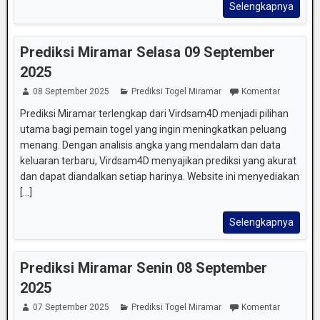
Selengkapnya
Prediksi Miramar Selasa 09 September
2025
08 September 2025
Prediksi Togel Miramar
Komentar
Prediksi Miramar terlengkap dari Virdsam4D menjadi pilihan
utama bagi pemain togel yang ingin meningkatkan peluang
menang. Dengan analisis angka yang mendalam dan data
keluaran terbaru, Virdsam4D menyajikan prediksi yang akurat
dan dapat diandalkan setiap harinya. Website ini menyediakan
[...]
Selengkapnya
Prediksi Miramar Senin 08 September
2025
07 September 2025
Prediksi Togel Miramar
Komentar