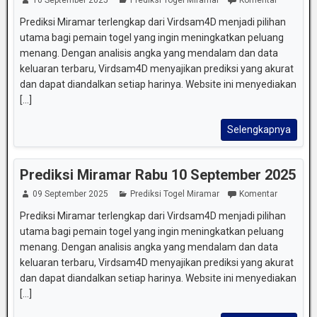
Prediksi Miramar terlengkap dari Virdsam4D menjadi pilihan
utama bagi pemain togel yang ingin meningkatkan peluang
menang. Dengan analisis angka yang mendalam dan data
keluaran terbaru, Virdsam4D menyajikan prediksi yang akurat
dan dapat diandalkan setiap harinya. Website ini menyediakan
[...]
Selengkapnya
Prediksi Miramar Rabu 10 September 2025
09 September 2025
Prediksi Togel Miramar
Komentar
Prediksi Miramar terlengkap dari Virdsam4D menjadi pilihan
utama bagi pemain togel yang ingin meningkatkan peluang
menang. Dengan analisis angka yang mendalam dan data
keluaran terbaru, Virdsam4D menyajikan prediksi yang akurat
dan dapat diandalkan setiap harinya. Website ini menyediakan
[...]