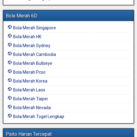
Bola Merah 6D
Bola Merah Singapore
Bola Merah HK
Bola Merah Sydney
Bola Merah Cambodia
Bola Merah Bullseye
Bola Merah Pcso
Bola Merah Korea
Bola Merah Laos
Bola Merah Taipei
Bola Merah Nevada
Bola Merah Togel Lengkap
Paito Harian Tercepat