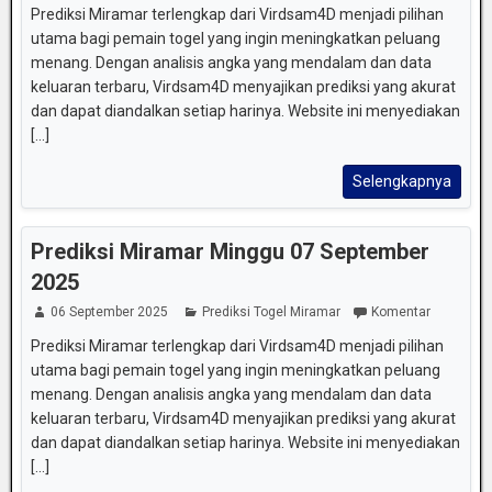
Prediksi Miramar terlengkap dari Virdsam4D menjadi pilihan
utama bagi pemain togel yang ingin meningkatkan peluang
menang. Dengan analisis angka yang mendalam dan data
keluaran terbaru, Virdsam4D menyajikan prediksi yang akurat
dan dapat diandalkan setiap harinya. Website ini menyediakan
[...]
Selengkapnya
Prediksi Miramar Minggu 07 September
2025
06 September 2025
Prediksi Togel Miramar
Komentar
Prediksi Miramar terlengkap dari Virdsam4D menjadi pilihan
utama bagi pemain togel yang ingin meningkatkan peluang
menang. Dengan analisis angka yang mendalam dan data
keluaran terbaru, Virdsam4D menyajikan prediksi yang akurat
dan dapat diandalkan setiap harinya. Website ini menyediakan
[...]