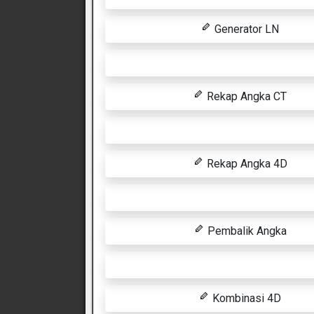
Generator LN
Rekap Angka CT
Rekap Angka 4D
Pembalik Angka
Kombinasi 4D