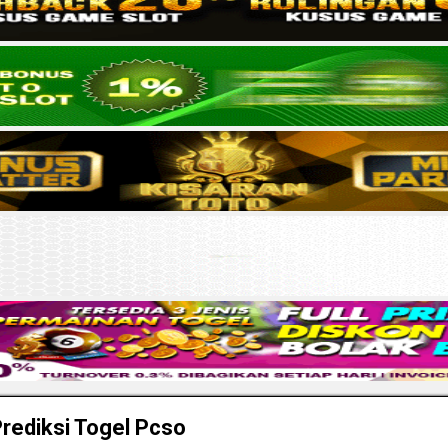
rediksi Togel Pcso