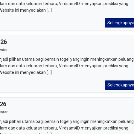
am dan data keluaran terbaru, Virdsam4D menyajikan prediksi yang
ebsite ini menyediakan [...]
Selengkapny
026
ntar
njadi pilihan utama bagi pemain togel yang ingin meningkatkan peluang
am dan data keluaran terbaru, Virdsam4D menyajikan prediksi yang
ebsite ini menyediakan [...]
Selengkapny
026
ntar
njadi pilihan utama bagi pemain togel yang ingin meningkatkan peluang
am dan data keluaran terbaru, Virdsam4D menyajikan prediksi yang