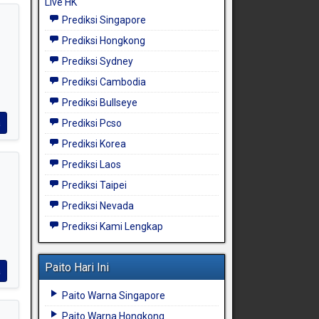
Live HK
Prediksi Singapore
Prediksi Hongkong
Prediksi Sydney
Prediksi Cambodia
Prediksi Bullseye
a
Prediksi Pcso
Prediksi Korea
Prediksi Laos
Prediksi Taipei
Prediksi Nevada
Prediksi Kami Lengkap
Paito Hari Ini
a
Paito Warna Singapore
Paito Warna Hongkong