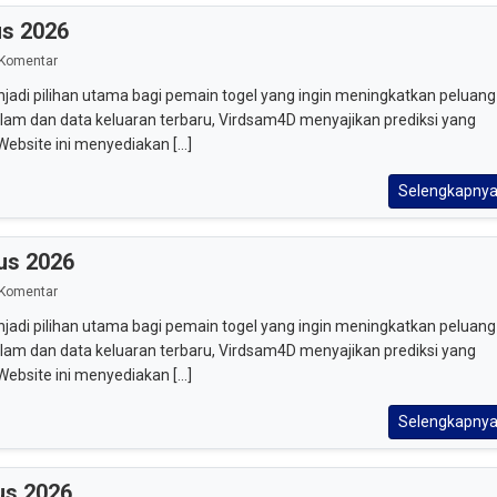
us 2026
Komentar
njadi pilihan utama bagi pemain togel yang ingin meningkatkan peluang
am dan data keluaran terbaru, Virdsam4D menyajikan prediksi yang
ebsite ini menyediakan [...]
Selengkapny
us 2026
Komentar
njadi pilihan utama bagi pemain togel yang ingin meningkatkan peluang
am dan data keluaran terbaru, Virdsam4D menyajikan prediksi yang
ebsite ini menyediakan [...]
Selengkapny
us 2026