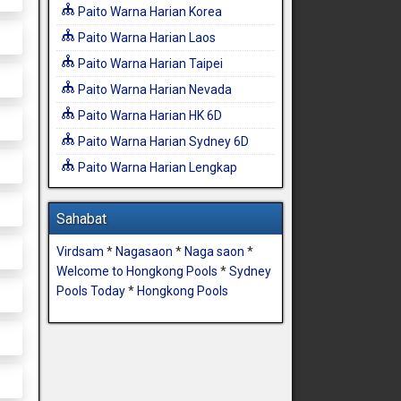
Paito Warna Harian Korea
Paito Warna Harian Laos
Paito Warna Harian Taipei
Paito Warna Harian Nevada
Paito Warna Harian HK 6D
Paito Warna Harian Sydney 6D
Paito Warna Harian Lengkap
Sahabat
Virdsam
*
Nagasaon
*
Naga saon
*
Welcome to Hongkong Pools
*
Sydney
Pools Today
*
Hongkong Pools