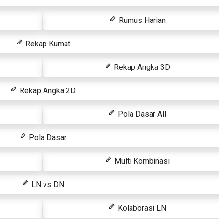
Rumus Harian
Rekap Kumat
Rekap Angka 3D
Rekap Angka 2D
Pola Dasar All
Pola Dasar
Multi Kombinasi
LN vs DN
Kolaborasi LN