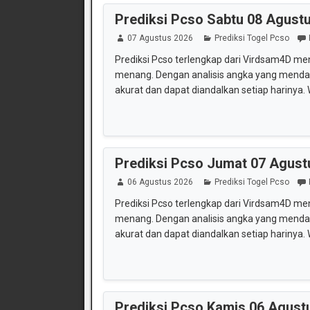
Prediksi Pcso Sabtu 08 Agust
07 Agustus 2026
Prediksi Togel Pcso
Prediksi Pcso terlengkap dari Virdsam4D me
menang. Dengan analisis angka yang mendal
akurat dan dapat diandalkan setiap harinya. W
Prediksi Pcso Jumat 07 Agust
06 Agustus 2026
Prediksi Togel Pcso
Prediksi Pcso terlengkap dari Virdsam4D me
menang. Dengan analisis angka yang mendal
akurat dan dapat diandalkan setiap harinya. W
Prediksi Pcso Kamis 06 Agust