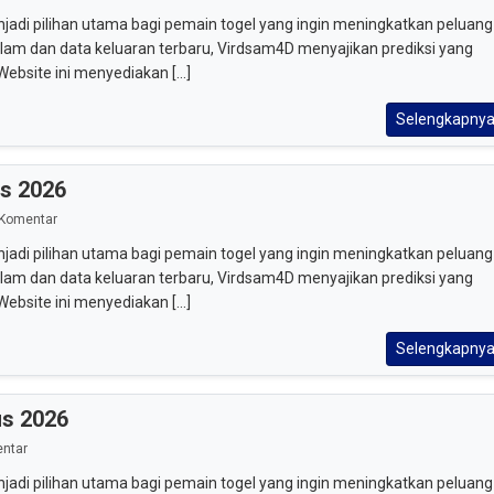
njadi pilihan utama bagi pemain togel yang ingin meningkatkan peluang
am dan data keluaran terbaru, Virdsam4D menyajikan prediksi yang
ebsite ini menyediakan [...]
Selengkapny
us 2026
Komentar
njadi pilihan utama bagi pemain togel yang ingin meningkatkan peluang
am dan data keluaran terbaru, Virdsam4D menyajikan prediksi yang
ebsite ini menyediakan [...]
Selengkapny
us 2026
ntar
njadi pilihan utama bagi pemain togel yang ingin meningkatkan peluang