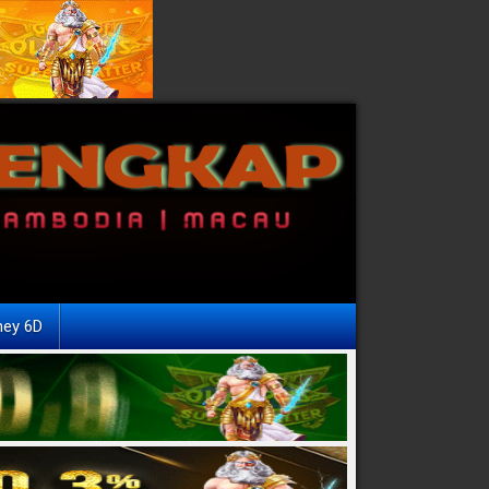
ney 6D