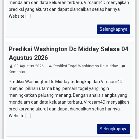
mendalam dan data keluaran terbaru, Virdsam4D menyajikan
prediksi yang akurat dan dapat diandalkan setiap harinya.
Website [...]
Selengkapnya
Prediksi Washington Dc Midday Selasa 04
Agustus 2026
03 Agustus 2026
Prediksi Togel Washington Dc Midday
Komentar
Prediksi Washington Dc Midday terlengkap dari Virdsam4D
menjadi pilihan utama bagi pemain togel yang ingin
meningkatkan peluang menang. Dengan analisis angka yang
mendalam dan data keluaran terbaru, Virdsam4D menyajikan
prediksi yang akurat dan dapat diandalkan setiap harinya.
Website [...]
Selengkapnya