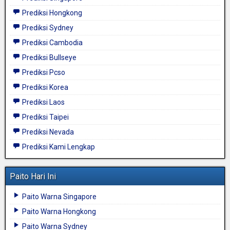
Prediksi Hongkong
Prediksi Sydney
Prediksi Cambodia
Prediksi Bullseye
Prediksi Pcso
Prediksi Korea
Prediksi Laos
Prediksi Taipei
Prediksi Nevada
Prediksi Kami Lengkap
Paito Hari Ini
Paito Warna Singapore
Paito Warna Hongkong
Paito Warna Sydney