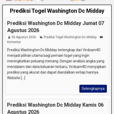
Prediksi Togel Washington Dc Midday
Prediksi Washington Dc Midday Jumat 07
Agustus 2026
06 Agustus 2026
Prediksi Togel Washington Dc Midday
Komentar
Prediksi Washington Dc Midday terlengkap dari Virdsam4D
menjadi pilihan utama bagi pemain togel yang ingin
meningkatkan peluang menang. Dengan analisis angka yang
mendalam dan data keluaran terbaru, Virdsam4D menyajikan
prediksi yang akurat dan dapat diandalkan setiap harinya.
Website [...]
Selengkapnya
Prediksi Washington Dc Midday Kamis 06
Agustus 2026