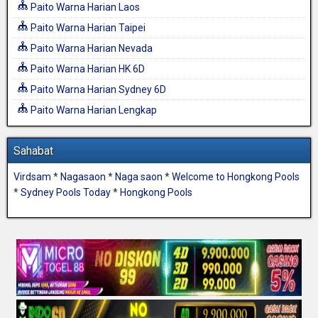
Paito Warna Harian Laos
Paito Warna Harian Taipei
Paito Warna Harian Nevada
Paito Warna Harian HK 6D
Paito Warna Harian Sydney 6D
Paito Warna Harian Lengkap
Sahabat
Virdsam
*
Nagasaon
*
Naga saon
*
Welcome to Hongkong Pools
*
Sydney Pools Today
*
Hongkong Pools