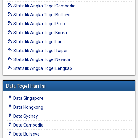
Statistik Angka Togel Cambodia
Statistik Angka Togel Bullseye
Statistik Angka Togel Pcso
Statistik Angka Togel Korea
Statistik Angka Togel Laos
Statistik Angka Togel Taipei
Statistik Angka Togel Nevada
Statistik Angka Togel Lengkap
Data Togel Hari Ini
Data Singapore
Data Hongkong
Data Sydney
Data Cambodia
Data Bullseye