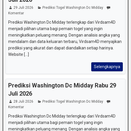
29 Juli 2026
Prediksi Togel Washington Dc Midday
Komentar
Prediksi Washington Dc Midday terlengkap dari Virdsam4D
menjadi pilihan utama bagi pemain togel yang ingin
meningkatkan peluang menang. Dengan analisis angka yang
mendalam dan data keluaran terbaru, Virdsam4D menyajikan
prediksi yang akurat dan dapat diandalkan setiap harinya.
Website [...]
Selengkapnya
Prediksi Washington Dc Midday Rabu 29
Juli 2026
28 Juli 2026
Prediksi Togel Washington Dc Midday
Komentar
Prediksi Washington Dc Midday terlengkap dari Virdsam4D
menjadi pilihan utama bagi pemain togel yang ingin
meningkatkan peluang menang. Dengan analisis angka yang