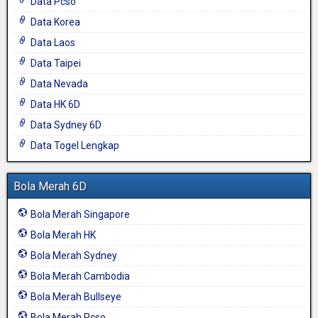
Data Pcso
Data Korea
Data Laos
Data Taipei
Data Nevada
Data HK 6D
Data Sydney 6D
Data Togel Lengkap
Bola Merah 6D
Bola Merah Singapore
Bola Merah HK
Bola Merah Sydney
Bola Merah Cambodia
Bola Merah Bullseye
Bola Merah Pcso