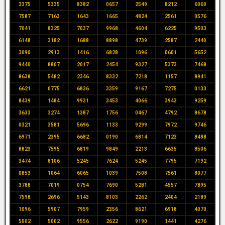
3375
5335
8382
0657
2549
8212
6060
7587
7163
1643
1665
4824
2561
0576
7041
8325
7037
9968
4604
6225
9503
6148
3182
1688
8898
4739
2587
2440
3090
2913
1416
6828
1096
0601
5652
9440
8807
2017
2454
9327
5373
7468
8638
5482
2346
8332
7218
1157
8941
6621
0775
6836
3359
9167
7275
0133
8439
1484
9931
3453
4066
3943
9259
3633
3274
1387
1756
0467
4792
8678
0321
3581
5696
1133
9299
7972
9746
6971
2395
6682
0190
6814
7123
8488
8823
7595
6819
9849
2213
6635
8506
3474
8106
5245
7624
5245
7795
7192
0853
1064
6065
1039
7508
7561
8077
3788
7019
0754
7690
5281
4557
7895
7598
2696
5143
8103
2262
2404
2189
1096
5907
7959
2356
8621
6918
4070
5002
5002
9556
2622
9190
1441
4276