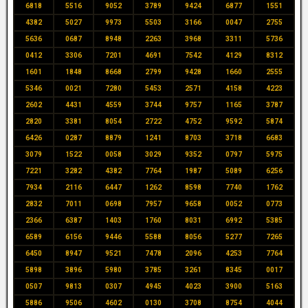
6818
5516
9052
3789
9424
6877
1551
4382
5027
9973
5503
3166
0047
2755
5636
0687
8948
2263
3968
3311
5736
0412
3306
7201
4691
7542
4129
8312
1601
1848
8668
2799
9428
1660
2555
5346
0021
7280
5453
2571
4158
4223
2602
4431
4559
3744
9757
1165
3787
2820
3381
8054
2722
4752
9592
5874
6426
0287
8879
1241
8703
3718
6683
3079
1522
0058
3029
9352
0797
5975
7221
3282
4382
7764
1987
5089
6256
7934
2116
6447
1262
8598
7740
1762
2832
7011
0698
7957
9658
0052
0773
2366
6387
1403
1760
8031
6992
5385
6589
6156
9446
5588
8056
5277
7265
6450
8947
9521
7478
2096
4253
7764
5898
3896
5980
3785
3261
8345
0017
0507
9813
0307
4945
4023
3900
5163
5886
9506
4602
0130
3708
8754
4044