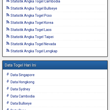
Statistik Angka Togel Cambodia
Statistik Angka Togel Bullseye
Statistik Angka Togel Pcso
Statistik Angka Togel Korea
Statistik Angka Togel Laos
Statistik Angka Togel Taipei
Statistik Angka Togel Nevada
Statistik Angka Togel Lengkap
Data Togel Hari Ini
Data Singapore
Data Hongkong
Data Sydney
Data Cambodia
Data Bullseye