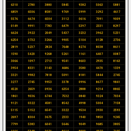
6310
2780
3880
5845
9382
5063
5881
6859
6506
8581
9769
5999
3292
4617
5576
6674
6504
3112
0616
7091
9009
0149
9991
7783
6479
5397
2331
8297
6624
3922
2049
5437
3232
3962
5231
6254
0732
3266
9905
5104
0128
2736
2819
5237
2824
7648
8274
8038
8611
1590
5420
9268
5261
1161
6407
0087
3066
1097
2713
9541
8603
2935
8163
3954
8331
3143
4686
3580
4470
1339
3321
9982
7818
5091
8181
5844
2745
3277
2745
9953
3378
0996
8677
9841
4520
2659
0936
6354
2888
9214
8865
1861
9036
6744
7532
0840
9324
7034
9121
0322
4581
8542
4998
5004
7158
5115
5152
6541
3322
9534
3930
2593
2697
8304
3675
2333
1940
9850
9245
7799
5383
6041
5646
9049
9685
3805