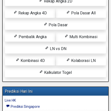
Rekap Angka 2D
Rekap Angka 4D
Pola Dasar All
Pola Dasar
Pembalik Angka
Multi Kombinasi
LN vs DN
Kombinasi 4D
Kolaborasi LN
Kalkulator Togel
Prediksi Hari Ini
Live HK
Prediksi Singapore