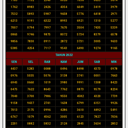
7785
7152
2340
0026
1036
0633
5614
1762
8983
2426
4354
6049
3419
3979
7532
5893
5987
9658
5776
6418
2971
6213
9191
6322
8993
6921
1310
5277
7007
0794
7997
7670
3504
7435
5339
0865
9746
9875
8072
5734
8379
6578
9856
7830
0911
2872
3731
3005
9633
5385
4254
7117
9543
6490
9274
9165
TAHUN 2022
SEN
SEL
RAB
KAM
JUM
SAB
MIN
4437
5283
0088
0496
8498
4373
0978
0976
5035
5076
3138
3741
0001
7663
6945
0660
1019
3980
9991
1308
8423
0475
7622
8643
7762
0873
9579
8234
7040
3700
7986
9550
4582
4320
7739
9158
9437
2741
1638
6799
6151
9926
7013
2175
0996
4286
3610
4492
5491
6767
1079
4562
3005
6123
7827
7036
2201
0882
5832
2124
2845
3634
2852