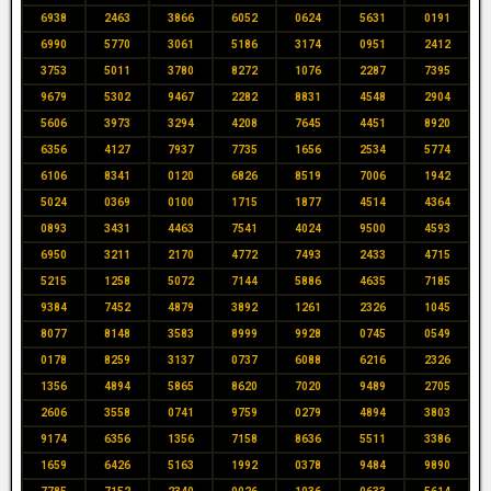
6938
2463
3866
6052
0624
5631
0191
6990
5770
3061
5186
3174
0951
2412
3753
5011
3780
8272
1076
2287
7395
9679
5302
9467
2282
8831
4548
2904
5606
3973
3294
4208
7645
4451
8920
6356
4127
7937
7735
1656
2534
5774
6106
8341
0120
6826
8519
7006
1942
5024
0369
0100
1715
1877
4514
4364
0893
3431
4463
7541
4024
9500
4593
6950
3211
2170
4772
7493
2433
4715
5215
1258
5072
7144
5886
4635
7185
9384
7452
4879
3892
1261
2326
1045
8077
8148
3583
8999
9928
0745
0549
0178
8259
3137
0737
6088
6216
2326
1356
4894
5865
8620
7020
9489
2705
2606
3558
0741
9759
0279
4894
3803
9174
6356
1356
7158
8636
5511
3386
1659
6426
5163
1992
0378
9484
9890