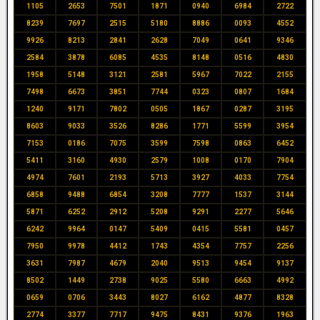
1105
2653
7501
1871
0940
6984
2722
8239
7697
2515
5180
8886
0093
4552
9926
8213
2841
2628
7049
0641
9346
2584
3878
6085
4535
8148
0516
4830
1958
5148
3121
2581
5967
7022
2155
7498
6673
3851
7744
0323
0807
1684
1240
9171
7802
0505
1867
0287
3195
8603
9033
3526
8286
1771
5599
3954
7153
0186
7075
3599
7598
0863
6452
5411
3160
4930
2579
1008
0170
7904
4974
7601
2193
5713
3927
4033
7754
6858
9488
6854
3208
7777
1537
3144
5871
6252
2912
5208
9291
2277
5646
6242
9964
0147
5409
0415
5581
0457
7950
9978
4412
1743
4354
7757
2256
3631
7987
4679
2040
9513
9454
9137
8502
1449
2738
9025
5580
6663
4992
0659
0706
3443
8027
6162
4877
8328
2774
3377
7717
9475
8431
9376
1963