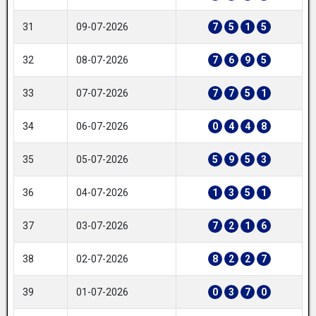
31
09-07-2026
7
5
1
5
32
08-07-2026
7
6
9
5
33
07-07-2026
7
7
5
1
34
06-07-2026
0
4
4
8
35
05-07-2026
5
9
5
3
36
04-07-2026
1
3
5
1
37
03-07-2026
7
2
1
6
38
02-07-2026
8
2
2
7
39
01-07-2026
0
3
7
0