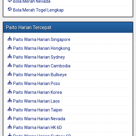
Bola Merah Nevada
Bola Merah Togel Lengkap
Paito Harian Tercepat
Paito Warna Harian Singapore
Paito Warna Harian Hongkong
Paito Warna Harian Sydney
Paito Warna Harian Cambodia
Paito Warna Harian Bullseye
Paito Warna Harian Pcso
Paito Warna Harian Korea
Paito Warna Harian Laos
Paito Warna Harian Taipei
Paito Warna Harian Nevada
Paito Warna Harian HK 6D