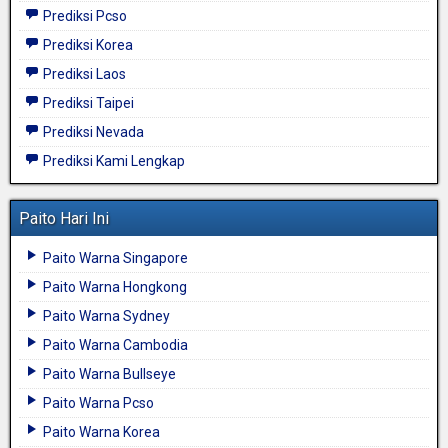
Prediksi Pcso
Prediksi Korea
Prediksi Laos
Prediksi Taipei
Prediksi Nevada
Prediksi Kami Lengkap
Paito Hari Ini
Paito Warna Singapore
Paito Warna Hongkong
Paito Warna Sydney
Paito Warna Cambodia
Paito Warna Bullseye
Paito Warna Pcso
Paito Warna Korea