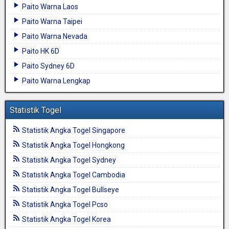
Paito Warna Laos
Paito Warna Taipei
Paito Warna Nevada
Paito HK 6D
Paito Sydney 6D
Paito Warna Lengkap
Statistik Togel
Statistik Angka Togel Singapore
Statistik Angka Togel Hongkong
Statistik Angka Togel Sydney
Statistik Angka Togel Cambodia
Statistik Angka Togel Bullseye
Statistik Angka Togel Pcso
Statistik Angka Togel Korea