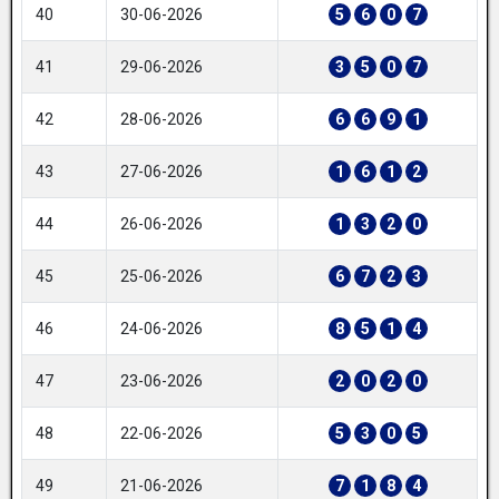
40
30-06-2026
5
6
0
7
41
29-06-2026
3
5
0
7
42
28-06-2026
6
6
9
1
43
27-06-2026
1
6
1
2
44
26-06-2026
1
3
2
0
45
25-06-2026
6
7
2
3
46
24-06-2026
8
5
1
4
47
23-06-2026
2
0
2
0
48
22-06-2026
5
3
0
5
49
21-06-2026
7
1
8
4