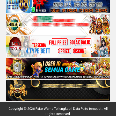
Copyright © 2026 Paito Warna Terlengkap | Data Paito tercepat . All
Rights Reserved.