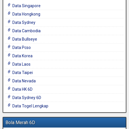
Data Singapore
Data Hongkong
Data Sydney
Data Cambodia
Data Bullseye
Data Pcso
Data Korea
Data Laos
Data Taipei
Data Nevada
Data HK 6D
Data Sydney 6D
Data Togel Lengkap
Bola Merah 6D