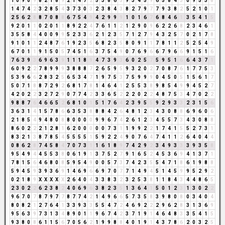
1
0
9
0
9
8
2
1
8
9
2
1
4
7
2
5
3
8
6
5
9
3
4
5
9
6
5
8
4
3
0
9
5
3
8
1
4
7
4
2
3
2
8
5
4
3
7
3
0
3
2
3
8
4
3
8
2
7
9
7
7
9
3
8
2
5
2
1
0
1
2
5
6
2
8
8
7
0
8
8
6
7
5
4
9
4
2
9
9
9
1
0
1
6
7
6
8
4
6
1
3
5
4
1
5
9
2
0
1
1
0
2
0
1
1
8
9
2
2
4
7
6
1
1
2
1
2
9
0
9
6
2
2
6
8
2
3
4
6
1
3
5
5
8
4
4
0
0
9
9
5
2
3
3
6
2
1
2
3
5
7
1
2
7
9
4
3
2
5
7
0
2
1
7
8
9
1
0
1
1
2
4
8
7
6
1
9
2
3
5
6
8
2
3
5
8
0
9
1
1
7
8
1
1
2
5
2
5
4
9
6
7
0
1
1
9
1
5
0
5
7
4
5
1
6
3
7
5
4
9
0
7
6
9
6
6
7
9
6
6
9
1
5
1
6
7
6
3
9
3
6
9
6
3
9
1
1
1
8
9
4
7
3
9
3
6
0
2
5
7
5
9
5
1
6
6
4
3
7
1
6
0
9
2
2
7
8
9
9
9
3
8
8
8
7
2
6
5
9
5
9
3
2
0
2
7
0
8
7
6
1
7
7
5
3
5
3
9
6
6
2
8
3
2
5
6
5
3
4
7
1
9
7
5
3
7
5
9
9
9
0
4
5
0
5
1
5
6
1
7
5
0
7
1
8
8
7
2
9
2
6
8
1
7
8
1
4
6
4
1
2
5
5
3
8
9
8
5
4
9
9
4
5
2
7
4
2
0
2
2
3
2
7
2
9
0
7
7
4
2
3
3
6
5
2
2
2
0
2
2
4
8
7
5
3
4
7
0
2
2
9
8
8
7
6
4
6
6
5
2
6
8
1
0
1
5
1
7
6
4
2
3
9
5
5
9
2
9
3
3
2
3
1
5
6
3
6
3
1
4
1
5
7
8
6
6
3
5
3
8
8
8
4
2
6
4
8
1
2
3
4
3
0
8
8
6
9
6
0
6
2
1
8
5
4
9
4
8
0
8
8
0
0
0
0
9
9
6
7
4
2
6
1
2
3
4
5
5
7
3
4
3
0
8
8
8
6
0
2
2
2
1
2
8
1
6
2
0
0
0
0
0
7
3
1
1
9
9
2
2
1
7
4
1
5
5
2
7
3
1
8
3
2
1
3
8
7
8
5
4
5
5
5
5
1
5
9
2
2
4
9
0
7
6
4
7
4
1
1
2
6
4
0
4
4
0
8
6
2
8
7
4
5
8
4
7
0
7
3
1
1
6
1
8
9
7
4
2
9
2
3
4
9
3
3
3
9
3
5
8
9
5
4
9
4
4
5
5
3
8
0
6
1
9
1
3
7
5
2
7
9
1
6
5
2
4
5
3
6
9
4
1
3
7
1
7
8
1
5
6
4
6
8
0
8
5
9
5
4
9
0
0
5
7
3
7
4
2
3
5
5
4
7
1
8
6
1
9
8
8
5
9
4
5
9
3
9
3
6
9
1
4
6
9
6
6
9
7
0
7
7
1
4
9
4
5
1
4
5
9
9
5
2
9
2
0
2
1
8
9
X
X
X
X
X
2
6
4
0
4
3
3
8
3
2
3
2
5
3
8
1
1
8
4
3
4
4
8
6
5
2
3
0
2
2
6
2
3
8
2
4
0
6
9
6
3
8
2
3
5
1
3
6
4
1
5
0
1
2
3
1
3
0
2
2
9
6
7
0
7
8
7
9
7
7
8
7
7
4
2
1
4
9
6
6
5
7
3
5
8
3
9
8
0
8
0
3
4
0
4
8
0
8
2
1
2
7
6
4
1
3
3
9
3
3
5
5
4
7
2
4
6
9
2
2
2
9
6
2
8
3
1
3
6
9
9
5
6
3
9
7
3
1
3
4
8
9
0
1
1
9
6
7
4
2
3
7
1
9
1
4
6
4
8
3
3
5
4
1
5
9
3
8
0
8
6
1
1
5
6
7
0
5
6
2
1
9
9
8
8
4
0
1
9
1
4
3
7
8
6
2
0
3
2
5