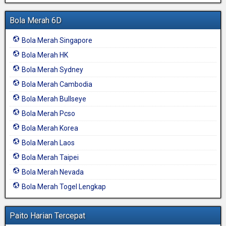
Bola Merah 6D
Bola Merah Singapore
Bola Merah HK
Bola Merah Sydney
Bola Merah Cambodia
Bola Merah Bullseye
Bola Merah Pcso
Bola Merah Korea
Bola Merah Laos
Bola Merah Taipei
Bola Merah Nevada
Bola Merah Togel Lengkap
Paito Harian Tercepat