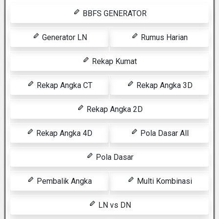
BBFS GENERATOR
Generator LN
Rumus Harian
Rekap Kumat
Rekap Angka CT
Rekap Angka 3D
Rekap Angka 2D
Rekap Angka 4D
Pola Dasar All
Pola Dasar
Pembalik Angka
Multi Kombinasi
LN vs DN