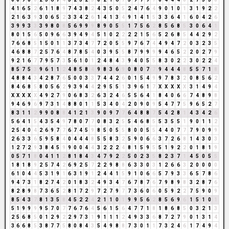
4
1
6
5
2
6
1
1
8
9
7
4
3
8
2
4
3
5
0
5
2
4
7
6
4
9
0
1
0
1
3
1
9
2
2
2
1
6
3
9
3
0
6
5
2
3
3
4
2
6
1
4
1
3
4
9
1
4
1
5
3
3
6
4
1
6
0
4
2
6
3
9
9
3
3
3
9
8
0
8
5
6
9
9
9
8
9
0
5
5
1
7
5
6
2
8
5
6
8
5
3
0
6
4
1
8
0
1
5
6
5
0
9
6
6
3
9
4
9
4
5
1
0
2
2
2
2
1
5
6
5
2
6
8
5
4
4
2
9
2
7
6
6
8
5
1
5
0
1
1
3
7
3
4
7
7
2
0
5
5
9
7
6
7
4
4
9
4
7
2
0
3
2
3
5
4
6
8
8
7
2
5
7
6
4
8
7
8
5
4
0
3
9
5
5
8
7
9
9
9
9
4
6
5
2
2
0
2
7
9
9
2
1
6
7
7
9
5
7
3
5
6
1
0
1
2
4
8
4
3
9
4
0
5
5
8
3
0
2
2
3
0
2
2
4
8
5
7
5
3
9
6
1
1
2
4
8
5
8
4
9
8
3
6
9
0
8
0
7
7
9
4
4
4
8
5
5
7
1
8
4
8
8
4
3
4
2
8
7
6
5
0
0
3
3
7
4
4
2
6
0
1
5
4
9
9
7
8
3
2
0
8
5
6
2
8
4
6
8
5
8
0
5
6
2
9
3
9
4
4
2
9
5
5
1
3
9
6
1
7
X
X
X
X
X
3
1
4
9
4
X
X
X
X
X
4
9
2
7
9
0
6
8
3
2
6
3
2
4
6
5
5
6
4
1
8
4
0
6
6
7
4
8
9
8
9
4
6
9
6
9
7
3
1
4
8
8
0
1
1
5
3
4
0
4
2
0
9
0
9
5
4
7
7
5
9
6
5
2
7
8
3
1
1
2
9
9
0
8
8
4
1
2
1
3
9
0
9
7
7
6
4
8
8
7
5
4
2
8
1
4
3
4
2
6
5
6
4
1
5
4
3
5
4
9
7
8
0
7
7
0
8
3
2
5
5
4
6
8
5
5
3
5
5
1
9
0
1
1
2
2
5
4
0
4
2
6
9
7
7
6
7
4
5
9
8
5
0
5
5
8
0
0
5
5
4
4
0
7
7
7
9
0
9
9
2
6
3
3
6
5
9
5
8
4
0
4
4
4
8
5
5
8
3
2
5
9
0
6
6
3
7
2
6
8
1
4
3
0
3
1
2
7
2
9
3
8
4
5
9
9
0
0
4
4
3
2
2
2
4
8
1
5
9
5
5
1
9
2
2
0
1
8
1
9
0
5
7
1
8
0
4
1
1
2
8
1
8
4
3
4
7
9
2
2
5
0
2
3
5
8
2
3
7
1
4
5
0
5
5
1
8
1
8
9
2
5
7
4
2
6
9
2
5
7
2
2
9
8
8
6
3
3
0
3
1
2
6
6
3
2
0
0
0
0
6
1
0
4
4
5
3
1
9
1
6
3
1
9
1
2
4
4
1
5
9
1
0
6
6
5
7
9
3
3
6
5
7
8
6
9
4
7
3
1
8
2
7
4
2
0
1
8
3
2
4
9
3
4
7
6
7
8
7
6
7
9
8
9
8
3
2
8
7
6
8
2
8
9
8
7
3
6
5
2
8
1
7
2
9
7
2
7
9
7
7
3
6
0
6
0
5
9
2
2
7
5
9
0
9
8
5
4
3
7
8
1
3
5
8
4
5
2
2
4
2
1
1
0
1
9
9
5
6
2
8
5
6
9
6
1
5
1
0
1
5
1
9
9
9
9
5
7
0
7
7
6
7
6
4
5
6
1
5
6
4
7
7
1
8
1
8
6
8
5
0
3
2
1
3
2
5
6
8
5
0
1
2
9
2
2
9
7
3
1
9
1
1
1
2
4
9
3
3
6
8
7
2
7
9
0
1
3
1
4
3
6
6
8
5
3
8
7
7
5
8
0
8
4
3
5
4
9
8
8
7
3
0
1
1
7
3
2
4
6
1
7
4
9
4