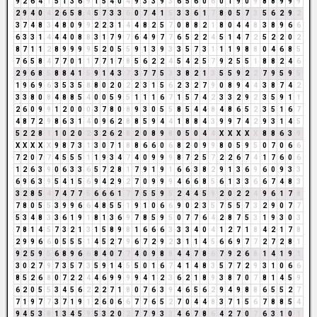
9
2
6
4
1
5
1
3
6
9
1
5
4
0
4
9
3
3
9
3
6
5
6
0
6
0
1
9
0
9
8
8
9
9
9
2
9
4
0
4
2
6
5
8
4
5
7
3
3
6
0
7
4
1
5
3
3
6
1
7
8
0
5
7
3
5
6
2
9
2
3
7
4
8
3
4
8
0
9
9
2
2
3
1
4
4
8
2
5
7
0
8
8
2
1
8
0
4
4
8
3
8
9
6
6
6
3
3
1
4
4
4
0
8
8
3
1
7
9
7
6
4
9
7
7
6
5
2
2
4
5
1
4
7
2
5
2
2
0
2
8
7
1
1
2
8
9
9
9
9
5
2
0
5
5
9
1
3
9
3
3
5
7
3
1
1
1
9
8
8
0
4
6
8
5
7
6
5
8
4
7
7
0
1
1
7
7
1
7
8
5
6
2
2
4
5
4
2
5
7
9
2
5
5
1
8
8
2
4
6
2
9
6
8
5
8
8
4
1
5
9
1
4
3
7
3
7
7
5
3
3
8
2
1
3
5
5
9
2
2
7
9
5
9
5
1
9
6
9
6
3
5
3
5
8
8
0
2
0
2
2
3
1
5
6
2
3
2
7
9
0
8
9
4
4
3
8
7
4
2
3
3
8
0
8
4
8
8
5
4
0
0
5
9
5
1
1
1
6
7
1
5
7
4
2
3
3
2
9
2
3
5
9
1
1
2
6
0
9
9
1
2
0
0
0
3
7
8
0
8
9
3
0
5
5
8
5
4
4
8
4
8
6
5
2
3
5
1
6
7
4
8
7
2
9
8
6
3
1
4
0
9
6
2
8
8
5
9
4
4
1
8
8
4
3
9
9
7
4
2
9
3
1
4
5
5
2
2
8
1
1
0
2
0
2
3
2
6
2
8
2
0
8
9
8
0
5
0
4
4
X
X
X
X
X
8
8
6
3
9
X
X
X
X
X
9
8
7
3
1
3
0
7
1
8
8
6
6
0
6
8
2
0
9
9
8
0
5
9
5
0
7
0
6
6
7
2
0
7
7
4
5
5
5
1
1
9
3
4
7
4
0
9
9
9
8
7
2
5
7
2
2
6
7
4
1
7
6
0
6
1
2
6
3
9
0
6
3
3
6
5
7
2
8
1
7
9
1
9
1
6
6
3
8
2
9
1
3
6
9
6
0
9
3
3
6
9
6
3
9
5
4
1
5
6
9
4
2
9
2
7
0
9
9
9
4
6
6
8
5
6
1
3
3
6
6
7
4
8
3
3
2
8
5
4
7
4
7
7
5
6
6
6
1
7
7
5
5
9
5
2
4
4
5
9
2
0
2
2
4
9
6
1
7
8
7
8
0
5
5
3
9
9
6
6
4
8
5
5
1
9
1
0
6
6
9
0
2
3
5
7
5
5
7
3
2
9
0
7
7
5
3
4
8
3
3
6
1
9
1
8
1
3
6
9
7
8
5
9
5
0
7
7
6
4
2
8
7
5
3
1
9
3
0
3
7
8
1
4
5
7
3
2
1
3
1
5
8
9
8
1
6
6
6
3
3
3
4
0
4
1
2
7
1
8
4
2
1
7
8
2
9
9
6
6
0
5
5
5
1
4
5
2
7
9
6
7
2
9
2
3
1
1
4
5
6
6
9
7
7
2
7
2
8
1
9
2
5
9
5
6
8
9
6
6
8
4
0
7
7
4
0
9
8
8
4
4
7
8
6
7
9
2
6
8
1
4
1
9
1
3
0
2
7
9
7
3
5
7
3
5
9
1
4
5
5
0
1
6
7
4
1
4
8
3
5
7
7
2
9
3
1
0
6
6
8
5
2
6
8
0
7
2
2
4
4
6
9
9
9
9
4
1
2
3
6
2
1
8
9
3
8
7
0
7
8
1
4
5
9
6
2
0
5
5
3
4
5
6
2
2
2
7
1
8
0
7
6
3
9
4
6
5
6
2
9
4
9
8
8
6
5
5
2
7
7
1
9
7
7
3
7
1
9
1
2
6
0
6
6
7
7
6
5
2
7
0
4
4
8
3
7
1
5
6
7
8
8
5
4
9
4
5
3
8
1
3
4
5
9
5
3
2
0
2
7
7
9
3
3
4
6
7
8
6
4
2
7
0
7
6
3
1
0
1