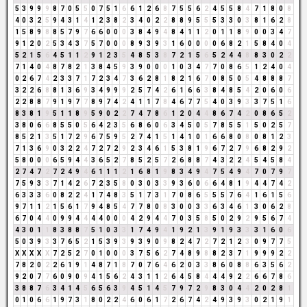
5
3
9
9
9
8
7
0
5
5
0
7
5
1
6
6
1
2
6
8
7
5
5
6
2
4
5
5
8
4
7
1
8
0
8
4
0
3
2
5
9
4
3
1
4
1
2
3
8
2
3
4
0
2
2
8
8
9
5
5
5
3
3
0
3
8
1
6
2
8
1
5
8
9
8
8
5
7
9
7
6
6
0
0
0
3
8
4
9
4
8
4
1
1
2
0
1
1
8
9
0
0
3
4
7
9
1
2
0
2
5
3
4
3
7
5
7
0
0
0
8
9
3
9
3
1
6
0
0
0
0
6
8
2
1
5
8
4
0
4
5
2
1
5
6
4
5
1
1
2
9
1
2
3
5
4
8
5
3
8
7
2
1
5
6
5
2
4
4
8
8
3
0
2
2
7
1
4
0
4
8
7
8
2
1
3
8
4
5
9
3
9
0
0
0
1
0
3
4
7
7
0
8
6
5
1
2
4
0
4
0
2
6
7
4
2
3
3
7
1
7
2
3
4
7
3
6
2
8
1
8
2
1
6
7
0
8
5
0
5
4
8
8
8
7
3
2
2
6
8
8
1
3
6
9
3
4
9
9
9
2
5
7
4
2
6
1
6
6
3
8
4
8
5
4
2
0
6
0
6
2
2
8
8
7
9
1
9
7
7
8
9
7
4
2
4
1
1
7
8
4
6
7
7
5
4
0
3
9
3
3
7
5
1
6
8
3
8
1
9
5
1
1
8
9
5
9
0
2
2
7
4
7
8
6
1
2
0
4
4
8
6
7
4
2
0
8
6
5
2
3
8
0
6
6
8
5
5
0
5
6
4
2
3
5
6
8
6
0
6
3
4
5
0
5
7
8
5
5
1
5
0
2
5
7
8
5
2
1
3
5
1
7
2
9
6
7
5
9
5
2
7
4
1
5
1
4
1
0
1
6
6
8
0
8
0
8
1
2
3
7
1
3
6
9
0
3
2
2
4
7
2
7
2
9
2
3
4
6
1
5
3
8
1
9
6
7
2
7
9
6
8
2
9
2
5
8
0
0
0
6
5
9
4
4
3
6
5
2
7
8
5
2
5
7
2
6
8
8
7
4
3
2
2
4
5
4
5
8
4
2
7
4
7
2
7
2
4
9
4
6
1
1
1
2
1
6
8
1
9
8
3
4
9
4
7
5
4
9
4
7
0
7
9
7
7
5
9
3
3
7
1
4
2
6
7
2
3
5
8
0
3
0
3
3
9
3
6
0
6
6
4
8
1
9
4
4
7
4
2
6
3
3
3
6
0
8
2
2
4
1
7
4
8
3
5
1
7
3
1
7
0
8
6
5
5
5
7
6
4
1
6
1
5
6
9
7
1
1
2
1
5
6
1
7
9
4
8
5
4
7
7
8
0
8
3
0
0
3
3
6
3
4
6
1
3
0
6
2
8
6
7
0
4
4
0
9
9
4
4
4
4
0
0
0
4
2
9
4
4
7
0
3
5
8
5
0
2
9
2
9
5
6
7
4
4
3
0
1
1
8
3
8
8
7
5
1
0
3
3
1
7
4
9
4
1
9
2
1
3
9
1
9
3
3
3
1
6
0
6
5
0
3
9
3
3
7
6
5
2
1
5
3
9
3
9
3
9
0
9
8
2
4
7
2
7
2
1
2
3
0
9
7
7
5
X
X
X
X
X
7
2
5
2
7
0
1
0
0
0
3
7
5
6
2
7
4
8
9
8
8
2
3
7
1
9
9
9
2
2
7
8
2
0
2
2
6
1
9
1
4
8
7
1
8
7
0
7
6
4
6
2
0
3
3
8
6
0
8
8
6
3
5
6
2
9
2
0
7
7
6
0
9
0
9
4
1
5
6
2
4
3
1
1
2
6
4
5
8
4
4
4
9
2
2
6
6
7
8
6
3
8
8
7
6
3
4
1
4
5
6
5
6
3
9
4
5
1
4
5
7
9
7
2
9
8
3
0
4
4
2
0
2
8
1
0
1
0
6
6
1
9
7
3
1
8
0
2
2
4
6
0
6
1
7
2
6
7
4
2
4
9
3
9
3
0
2
1
9
1