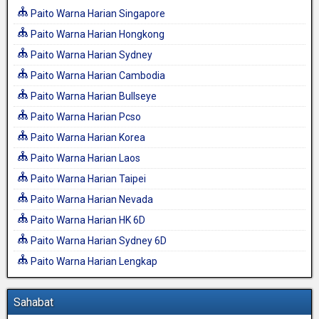
Paito Warna Harian Singapore
Paito Warna Harian Hongkong
Paito Warna Harian Sydney
Paito Warna Harian Cambodia
Paito Warna Harian Bullseye
Paito Warna Harian Pcso
Paito Warna Harian Korea
Paito Warna Harian Laos
Paito Warna Harian Taipei
Paito Warna Harian Nevada
Paito Warna Harian HK 6D
Paito Warna Harian Sydney 6D
Paito Warna Harian Lengkap
Sahabat