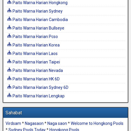
Paito Warna Harian Hongkong
Paito Warna Harian Sydney
Paito Warna Harian Cambodia
Paito Warna Harian Bullseye
Paito Warna Harian Pcso
Paito Warna Harian Korea
Paito Warna Harian Laos
Paito Warna Harian Taipei
Paito Warna Harian Nevada
Paito Warna Harian HK 6D
Paito Warna Harian Sydney 6D
Paito Warna Harian Lengkap
Sahabat
Virdsam
*
Nagasaon
*
Naga saon
*
Welcome to Hongkong Pools
*
Sydney Pools Today
*
Hongkong Pools