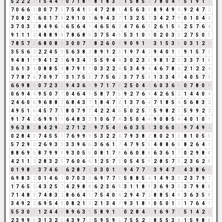
5
2
2
2
4
1
5
4
4
8
0
7
1
8
9
8
1
8
3
2
1
5
8
5
4
7
8
0
4
4
5
1
9
1
1
7
0
6
6
3
0
0
7
7
5
7
5
4
1
5
4
7
2
8
1
4
5
6
3
9
8
9
4
9
4
9
2
4
7
2
7
0
8
2
1
6
0
1
7
8
2
9
1
0
1
6
9
4
3
7
1
3
2
5
7
3
4
2
7
9
0
1
0
4
4
3
7
0
3
3
8
4
9
6
6
6
5
6
4
1
4
6
5
6
2
4
7
6
6
3
2
6
1
5
6
2
5
7
6
4
9
1
1
1
2
4
8
8
9
8
7
8
6
8
5
3
7
5
4
9
5
3
1
0
1
0
2
0
3
3
2
7
5
0
5
7
8
5
7
3
6
8
0
8
8
3
0
0
7
7
8
2
6
0
6
9
0
9
1
1
3
1
5
3
8
0
3
1
2
3
3
5
5
6
2
2
2
4
5
9
5
6
3
8
2
8
9
1
2
3
1
9
7
4
2
9
4
0
1
1
9
1
5
7
3
9
4
8
1
9
9
4
1
2
3
6
9
3
4
7
5
5
9
4
4
3
0
2
3
5
9
8
1
2
3
3
3
7
1
8
3
6
1
3
4
0
8
8
5
4
8
7
9
1
1
0
3
2
2
4
5
3
4
9
4
4
6
7
8
6
2
1
2
2
4
7
7
8
7
6
7
0
9
7
7
3
1
7
5
3
7
7
5
6
2
3
7
7
5
3
1
3
3
4
7
4
0
5
7
3
6
6
9
8
8
0
7
2
3
5
9
4
3
6
9
9
7
1
7
8
2
5
0
4
4
6
0
3
6
9
0
7
8
0
8
0
6
9
4
4
9
5
0
7
7
0
4
6
4
1
5
8
7
7
5
9
2
7
6
4
4
2
6
5
2
1
4
4
0
4
2
4
6
0
6
9
6
8
8
7
6
8
4
3
7
1
8
4
7
2
1
3
7
6
4
7
1
8
5
4
5
6
8
3
2
4
9
5
1
6
4
5
7
7
5
8
0
7
9
7
4
2
2
4
6
5
0
2
5
7
5
9
8
2
1
5
9
9
2
2
9
1
7
4
2
6
9
9
1
1
6
4
8
3
2
1
0
6
7
4
3
5
0
4
4
9
0
8
5
4
4
0
1
0
1
9
6
3
8
2
8
4
2
9
2
2
7
1
2
3
9
7
5
4
9
6
0
3
5
8
3
0
6
0
6
9
7
4
9
4
0
2
8
4
3
7
4
5
5
1
7
6
9
9
9
5
3
2
2
4
7
9
3
8
2
8
0
2
1
3
8
1
0
5
5
5
7
2
9
2
2
6
9
3
3
3
3
9
6
6
3
6
6
1
7
4
7
9
5
5
4
8
8
6
5
8
2
6
4
1
8
8
6
9
6
8
7
9
9
9
9
3
0
5
5
0
8
1
7
8
6
6
0
8
8
6
3
6
1
7
0
2
9
8
8
4
2
1
1
2
2
8
3
2
5
7
6
0
6
6
1
2
5
7
3
0
5
4
5
9
2
8
5
7
3
2
3
6
2
8
0
1
9
8
8
3
7
4
6
1
6
2
8
7
6
0
3
0
1
1
9
4
7
7
5
3
9
4
7
2
4
3
8
6
5
6
9
8
3
2
0
1
4
6
1
0
7
0
3
3
6
9
7
7
5
5
8
8
5
4
1
4
9
3
3
2
3
7
9
7
1
7
6
5
2
4
3
2
5
7
4
2
9
8
8
6
2
3
6
9
3
1
1
8
9
3
6
9
3
3
3
7
9
8
8
7
1
4
8
3
7
4
8
3
2
8
6
6
4
1
7
5
4
0
4
2
9
4
7
2
8
8
5
4
9
3
6
3
5
8
3
4
9
2
2
6
9
5
4
9
0
8
2
1
3
2
1
3
4
7
9
3
1
8
9
0
5
0
1
1
1
7
6
4
1
5
5
3
0
3
1
2
4
4
8
8
9
6
3
9
5
8
9
1
1
0
2
8
4
3
1
6
9
7
7
5
1
4
2
6
2
3
9
9
9
3
1
3
2
5
4
3
9
7
7
5
9
5
9
5
7
5
5
2
7
8
5
5
3
8
1
5
9
8
8