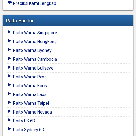
Prediksi Kami Lengkap
Paito Hari Ini
Paito Warna Singapore
Paito Warna Hongkong
Paito Warna Sydney
Paito Warna Cambodia
Paito Warna Bullseye
Paito Warna Pcso
Paito Warna Korea
Paito Warna Laos
Paito Warna Taipei
Paito Warna Nevada
Paito HK 6D
Paito Sydney 6D