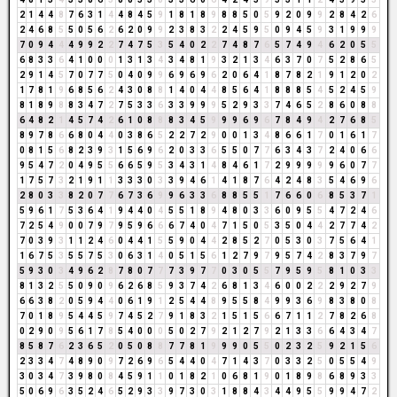
2
1
4
4
8
7
6
3
1
4
4
8
4
5
9
1
8
1
8
9
8
8
5
0
5
9
2
0
9
9
2
8
4
2
6
2
4
6
8
5
5
0
5
6
2
6
2
0
9
9
2
3
8
3
2
2
4
5
9
5
0
9
4
5
9
3
1
9
9
9
7
0
9
4
4
4
9
9
2
2
7
4
7
5
3
5
4
0
2
2
7
4
8
7
6
5
7
4
9
4
6
2
0
5
5
6
8
3
3
6
4
1
0
0
0
1
3
1
3
4
3
4
8
1
9
3
2
1
3
4
6
3
7
0
7
5
2
8
6
5
2
9
1
4
5
7
0
7
7
5
0
4
0
9
9
6
9
6
9
6
2
0
6
4
1
8
7
8
2
1
9
1
2
0
2
1
7
8
1
9
6
8
5
6
2
4
3
0
8
8
1
4
0
4
4
8
5
6
4
1
8
8
8
5
4
5
2
4
5
9
8
1
8
9
8
8
3
4
7
2
7
5
3
3
6
3
3
9
9
9
5
2
9
3
3
7
4
6
5
2
8
6
0
8
8
6
4
8
2
1
4
5
7
4
2
6
1
0
8
8
8
3
4
5
9
9
9
6
9
6
7
8
4
9
4
2
7
6
8
5
8
9
7
8
6
6
8
0
4
4
0
3
8
6
5
2
2
7
2
9
0
0
1
3
4
8
6
6
1
7
0
1
6
1
7
0
8
1
5
6
8
2
3
9
3
1
5
6
9
6
2
0
3
3
6
5
5
0
7
7
6
3
4
3
7
2
4
0
6
6
9
5
4
7
2
0
4
9
5
5
6
6
5
9
5
3
4
3
1
4
8
4
6
1
7
2
9
9
9
9
9
6
0
7
7
1
7
5
7
3
2
1
9
1
1
3
3
3
0
3
3
9
4
6
1
4
1
8
7
6
4
2
4
8
3
5
4
6
9
6
2
8
0
3
3
8
2
0
7
7
6
7
3
6
9
9
6
3
3
6
8
8
5
5
1
7
6
6
0
6
8
5
3
7
1
5
9
6
1
7
5
3
6
4
1
9
4
4
0
4
5
5
1
8
9
4
8
0
3
3
6
0
9
5
5
4
7
2
4
6
7
2
5
4
9
0
0
7
9
7
9
5
9
6
6
6
7
4
0
4
7
1
5
0
5
3
5
0
4
4
2
7
7
4
2
7
0
3
9
3
1
1
2
4
6
0
4
4
1
5
5
9
0
4
4
2
8
5
2
7
0
5
3
0
3
7
5
6
4
1
1
6
7
5
3
5
5
7
5
3
0
6
3
1
4
0
5
1
5
6
1
2
7
9
7
9
5
7
4
2
8
3
7
9
7
5
9
3
0
3
4
9
6
2
8
7
8
0
7
7
7
3
9
7
7
0
3
0
5
5
7
9
5
9
5
8
1
0
3
3
8
1
3
2
5
5
0
9
0
9
6
2
6
8
5
9
3
7
4
2
6
8
1
3
4
6
0
0
2
2
2
9
2
7
9
6
6
3
8
2
0
5
9
4
4
0
6
1
9
1
2
5
4
4
8
9
5
5
8
4
9
9
3
6
9
8
3
8
0
8
7
0
1
8
9
5
4
4
5
9
7
4
5
2
7
9
1
8
3
2
1
5
1
5
6
6
7
1
1
2
7
8
2
6
8
0
2
9
0
9
5
6
1
7
8
5
4
0
0
0
5
0
2
7
9
2
1
2
7
9
2
1
3
3
6
6
4
3
4
7
8
5
8
7
6
2
3
6
5
2
0
5
0
8
8
7
7
8
1
9
9
9
0
5
5
0
2
3
2
5
9
2
1
5
6
2
3
3
4
7
4
8
9
0
9
7
2
6
9
6
5
4
4
0
4
7
1
4
3
7
0
3
3
2
5
0
5
5
4
9
3
0
3
4
7
3
9
8
0
8
4
5
9
1
1
0
1
8
2
1
0
6
8
1
9
0
1
8
9
8
6
8
9
3
3
5
0
6
9
6
3
5
2
4
6
5
2
9
3
3
9
7
3
0
3
1
8
8
4
3
4
4
9
5
5
9
9
4
7
2