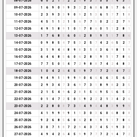
08-07-2026
6
0
2
1
3
2
2
4
9
3
3
5
5
1
4
3
7
09-07-2026
1
6
9
0
9
9
3
3
2
6
8
6
8
5
7
6
4
10-07-2026
2
3
9
3
3
9
0
9
2
1
3
6
1
7
7
1
8
11-07-2026
4
5
1
1
2
1
5
6
7
7
5
0
2
2
2
7
9
12-07-2026
4
9
1
8
9
1
0
1
7
8
6
0
1
1
2
8
1
13-07-2026
1
7
6
8
5
6
0
6
2
8
1
9
1
1
7
8
6
14-07-2026
0
9
8
5
4
7
5
3
2
5
7
4
2
6
5
2
7
15-07-2026
3
1
9
4
4
8
9
8
3
1
4
3
6
9
8
1
9
16-07-2026
6
4
6
8
5
6
0
6
2
8
1
9
1
1
7
8
6
17-07-2026
7
7
5
0
5
4
7
2
9
8
8
7
4
2
4
8
3
18-07-2026
1
0
4
2
6
4
5
9
9
7
7
7
2
9
4
7
2
19-07-2026
9
4
9
1
1
9
9
9
0
6
6
6
6
3
5
6
2
20-07-2026
2
9
3
4
7
3
6
9
7
3
1
8
9
8
2
3
5
21-07-2026
2
1
5
4
9
6
2
8
1
5
6
9
5
5
6
5
2
22-07-2026
0
1
4
7
2
5
0
5
9
2
2
2
1
3
4
2
6
23-07-2026
2
2
8
0
8
7
3
1
4
9
4
4
8
3
9
9
9
24-07-2026
4
1
9
9
9
9
1
1
3
0
3
6
0
6
8
0
8
25-07-2026
9
2
6
8
5
6
0
6
2
8
1
9
1
1
7
8
6
26-07-2026
3
0
7
1
8
7
2
9
4
3
7
4
5
9
9
3
3
27-07-2026
4
9
4
2
6
4
5
9
9
7
7
7
2
9
4
7
2