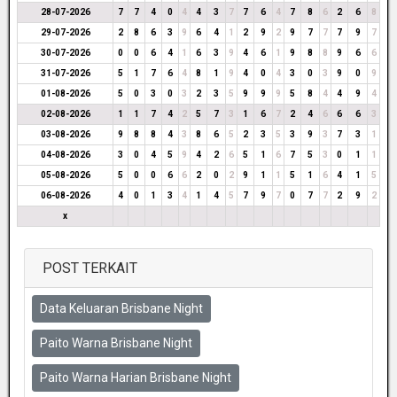
28-07-2026
7
7
4
0
4
4
3
7
7
6
4
7
8
6
2
6
8
29-07-2026
2
8
6
3
9
6
4
1
2
9
2
9
7
7
7
9
7
30-07-2026
0
0
6
4
1
6
3
9
4
6
1
9
8
8
9
6
6
31-07-2026
5
1
7
6
4
8
1
9
4
0
4
3
0
3
9
0
9
01-08-2026
5
0
3
0
3
2
3
5
9
9
9
5
8
4
4
9
4
02-08-2026
1
1
7
4
2
5
7
3
1
6
7
2
4
6
6
6
3
03-08-2026
9
8
8
4
3
8
6
5
2
3
5
3
9
3
7
3
1
04-08-2026
3
0
4
5
9
4
2
6
5
1
6
7
5
3
0
1
1
05-08-2026
5
0
0
6
6
2
0
2
9
1
1
5
1
6
4
1
5
06-08-2026
4
0
1
3
4
1
4
5
7
9
7
0
7
7
2
9
2
x
POST TERKAIT
Data Keluaran Brisbane Night
Paito Warna Brisbane Night
Paito Warna Harian Brisbane Night