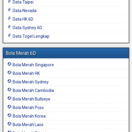
Data Taipei
Data Nevada
Data HK 6D
Data Sydney 6D
Data Togel Lengkap
Bola Merah 6D
Bola Merah Singapore
Bola Merah HK
Bola Merah Sydney
Bola Merah Cambodia
Bola Merah Bullseye
Bola Merah Pcso
Bola Merah Korea
Bola Merah Laos