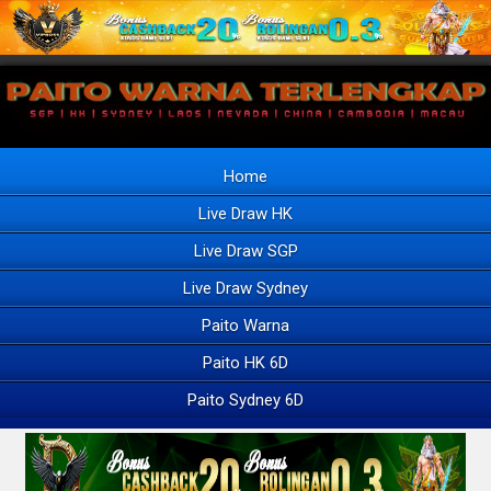
Home
Live Draw HK
Live Draw SGP
Live Draw Sydney
Paito Warna
Paito HK 6D
Paito Sydney 6D