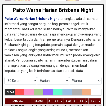
Paito Warna Harian Brisbane Night
Paito Warna Harian Brisbane Night
terlengkap adalah sumber
informasi yang sangat berguna bagi pemain togel untuk
memantau hasil keluaran setiap harinya. Paito ini menyajikan
data yang terorganisir dengan rapi, mencakup angka-angka yang
keluar beserta pola dan tren pergerakannya. Dengan paito harian
Brisbane Night yang terupdate, pemain dapat dengan mudah
melacak angka-angka yang sering muncul, memberikan
wawasan yang lebih jelas untuk merumuskan prediksi yang lebih
akurat. Penggunaan paito harian ini membantu pemain dalam
meningkatkan peluang kemenangan dengan membuat
keputusan yang lebih terinformasi dan berbasis data. :
CLEAR
TANGGAL
RESULT
J
TS1
J
TS2
J
TS3
J
TS4
J