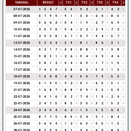
TANGGAL
RESULT
J
TS1
J
TS2
J
TS3
J
TS4
J
07-07-2026
1
3
4
7
2
5
0
5
9
2
2
2
1
3
4
2
6
08-07-2026
0
7
9
9
9
9
1
1
3
0
3
6
0
6
8
0
8
09-07-2026
5
6
6
2
8
5
4
9
1
9
1
2
7
9
6
9
6
10-07-2026
4
0
7
0
7
5
6
2
2
2
4
2
9
2
7
2
9
11-07-2026
2
9
5
8
4
6
7
4
0
7
7
9
4
4
5
7
3
12-07-2026
5
3
4
4
8
3
9
3
8
1
9
8
6
5
3
1
4
14-07-2026
0
2
1
7
8
0
8
8
8
8
7
1
3
4
3
8
2
15-07-2026
9
8
3
1
4
2
6
8
9
4
4
5
9
5
4
4
8
16-07-2026
3
8
1
2
3
0
4
4
6
9
6
1
7
8
1
9
1
17-07-2026
7
4
2
9
2
2
8
1
6
3
9
5
3
8
1
3
4
18-07-2026
1
0
4
8
3
4
6
1
0
0
0
7
9
7
5
0
5
19-07-2026
5
1
9
5
5
9
2
2
0
1
1
6
5
2
5
1
6
21-07-2026
1
6
8
7
6
8
8
7
0
9
9
3
3
6
5
9
5
22-07-2026
9
4
1
6
7
0
2
2
7
4
2
1
5
6
2
4
6
23-07-2026
2
4
7
5
3
8
5
4
3
5
8
3
2
5
5
3
8
24-07-2026
2
4
5
4
9
6
2
8
1
5
6
9
5
5
6
5
2
25-07-2026
8
7
7
3
1
8
0
8
3
4
7
3
1
4
8
4
3
26-07-2026
5
6
0
4
4
1
2
3
6
5
2
0
5
5
1
5
6
28-07-2026
8
3
9
9
9
9
1
1
3
0
3
6
0
6
8
0
8