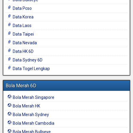
Data Pcso
Data Korea
Data Laos
Data Taipei
Data Nevada
Data HK 6D
Data Sydney 6D
Data Togel Lengkap
Bola Merah 6D
Bola Merah Singapore
Bola Merah HK
Bola Merah Sydney
Bola Merah Cambodia
Bola Merah Bullseye