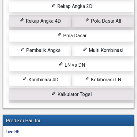
Rekap Angka 2D
Rekap Angka 4D
Pola Dasar All
Pola Dasar
Pembalik Angka
Multi Kombinasi
LN vs DN
Kombinasi 4D
Kolaborasi LN
Kalkulator Togel
Prediksi Hari Ini
Live HK