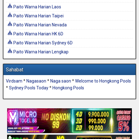
Paito Warna Harian Laos
Paito Warna Harian Taipei
Paito Warna Harian Nevada
Paito Warna Harian HK 6D
Paito Warna Harian Sydney 6D
Paito Warna Harian Lengkap
Sahabat
Virdsam
*
Nagasaon
*
Naga saon
*
Welcome to Hongkong Pools
*
Sydney Pools Today
*
Hongkong Pools