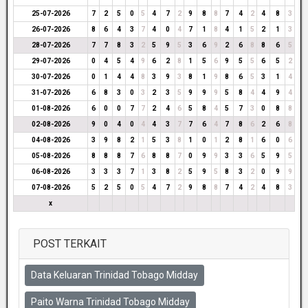
25-07-2026
7
2
5
0
5
4
7
2
9
8
8
7
4
2
4
8
3
26-07-2026
8
6
4
3
7
4
0
4
7
1
8
4
1
5
2
1
3
28-07-2026
7
7
8
3
2
5
9
5
3
6
9
2
6
8
8
6
5
29-07-2026
0
4
5
4
9
6
2
8
1
5
6
9
5
5
6
5
2
30-07-2026
0
1
4
4
8
3
9
3
8
1
9
8
6
5
3
1
4
31-07-2026
6
8
3
0
3
2
3
5
9
9
9
5
8
4
4
9
4
01-08-2026
6
0
0
7
7
2
4
6
5
8
4
5
7
3
0
8
8
02-08-2026
9
0
4
0
4
4
3
7
7
6
4
7
8
6
2
6
8
04-08-2026
3
9
8
2
1
5
3
8
1
0
1
2
8
1
6
0
6
05-08-2026
8
8
8
7
6
8
8
7
0
9
9
3
3
6
5
9
5
06-08-2026
3
3
3
7
1
3
8
2
5
9
5
8
3
2
0
9
9
07-08-2026
5
2
5
0
5
4
7
2
9
8
8
7
4
2
4
8
3
x
POST TERKAIT
Data Keluaran Trinidad Tobago Midday
Paito Warna Trinidad Tobago Midday