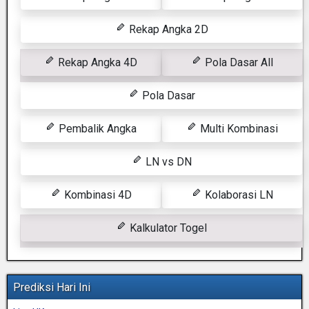
Rekap Angka 2D
Rekap Angka 4D
Pola Dasar All
Pola Dasar
Pembalik Angka
Multi Kombinasi
LN vs DN
Kombinasi 4D
Kolaborasi LN
Kalkulator Togel
Prediksi Hari Ini