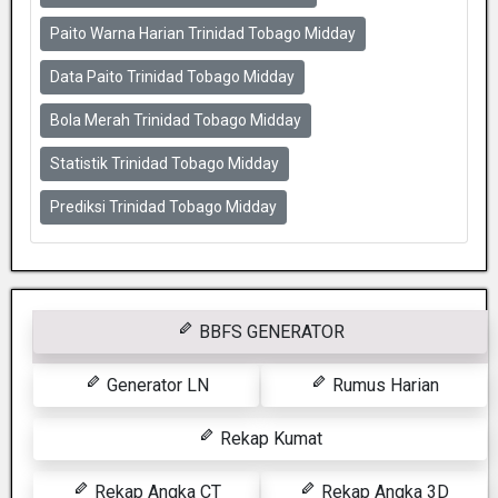
Paito Warna Harian Trinidad Tobago Midday
Data Paito Trinidad Tobago Midday
Bola Merah Trinidad Tobago Midday
Statistik Trinidad Tobago Midday
Prediksi Trinidad Tobago Midday
BBFS GENERATOR
Generator LN
Rumus Harian
Rekap Kumat
Rekap Angka CT
Rekap Angka 3D