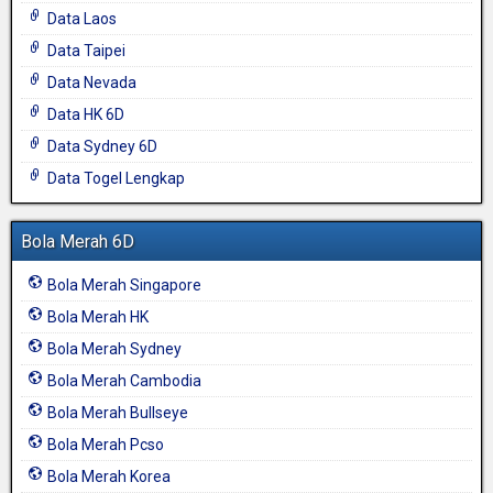
Data Laos
Data Taipei
Data Nevada
Data HK 6D
Data Sydney 6D
Data Togel Lengkap
Bola Merah 6D
Bola Merah Singapore
Bola Merah HK
Bola Merah Sydney
Bola Merah Cambodia
Bola Merah Bullseye
Bola Merah Pcso
Bola Merah Korea