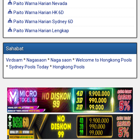
Paito Warna Harian Nevada
Paito Warna Harian HK 6D
Paito Warna Harian Sydney 6D
Paito Warna Harian Lengkap
Sahabat
Virdsam
*
Nagasaon
*
Naga saon
*
Welcome to Hongkong Pools
*
Sydney Pools Today
*
Hongkong Pools