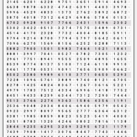
2
1
4
5
9
6
2
0
1
1
6
2
2
8
1
9
7
5
1
6
3
6
5
1
6
5
9
1
4
5
4
6
9
3
3
6
6
3
8
2
9
8
7
8
6
6
3
3
2
5
4
7
4
2
6
6
3
9
1
1
4
4
0
3
3
3
9
7
8
6
5
9
9
6
6
4
5
2
9
2
4
8
3
3
6
1
3
7
3
1
2
7
6
2
8
3
8
9
2
2
6
8
7
2
9
5
8
7
0
7
4
0
1
8
9
7
3
1
2
3
6
4
2
9
2
6
9
8
6
5
5
7
8
4
3
0
1
5
3
8
6
7
0
2
2
0
9
2
8
1
9
1
0
7
7
7
7
6
6
3
2
4
3
1
4
1
5
9
6
6
2
3
0
2
2
5
3
0
2
2
3
4
2
2
4
0
5
1
3
4
3
2
7
4
2
7
5
7
5
3
3
4
8
9
8
0
7
3
1
4
4
5
1
4
5
4
1
7
0
7
2
3
2
8
1
7
7
3
2
5
4
0
0
4
4
8
1
8
5
4
5
9
1
1
2
9
7
9
4
4
9
2
1
4
5
8
7
0
0
0
7
7
9
4
4
5
7
9
7
7
5
6
4
2
6
0
6
1
1
2
7
0
9
6
6
6
2
7
0
7
1
5
6
9
6
8
1
5
6
2
6
2
5
2
7
0
2
8
8
7
7
1
1
3
4
5
8
8
2
1
7
9
0
0
0
1
5
0
1
1
5
9
8
3
2
7
4
6
4
1
1
0
2
1
3
1
8
4
1
5
8
8
8
1
9
3
9
9
7
7
7
0
4
1
5
0
5
2
7
9
0
7
8
2
1
7
3
0
5
5
1
2
3
2
5
2
9
6
1
7
7
7
5
1
6
8
9
4
1
5
9
5
5
5
1
2
5
0
9
9
4
8
9
5
5
1
6
5
5
1
8
5
3
9
3
8
7
7
4
2
8
1
3
7
1
5
1
0
0
0
7
1
2
4
6
6
1
1
8
9
9
9
1
0
1
0
4
6
1
7
1
7
7
8
6
0
5
3
1
4
9
0
9
1
1
7
6
5
6
2
5
9
0
9
9
0
6
6
2
8
8
5
0
2
2
3
3
8
0
8
9
9
8
9
8
6
1
1
0
1
3
7
7
1
8
0
6
5
0
5
5
2
9
3
3
7
2
2
8
1
1
0
9
6
6
5
7
6
1
7
3
8
8
9
8
9
7
4
0
4
8
1
2
1
3
6
7
0
5
5
8
2
7
8
6
1
4
2
5
7
4
8
2
4
6
8
3
6
7
4
1
2
6
7
4
3
6
1
6
7
5
2
2
1
3
4
9
7
9
7
1
7
8
3
2
7
5
1
2
3
4
3
3
4
7
6
9
9
6
6
1
4
1
8
9
7
7
5
2
7
8
4
5
1
6
9
4
3
3
6
8
2
3
9
3
6
3
4
4
8
7
3
1
2
3
7
2
9
0
9
7
4
4
4
8
9
5
1
3
4
3
7
6
6
3
2
2
7
4
2
9
3
6
3
9
1
5
8
6
5
4
3
5
6
2
1
1
9
1
1
2
5
3
6
9
9
0
4
8
3
2
0
3
4
7
8
4
0
6
6
6
9
4
0
4
5
9
7
9
7
0
5
4
2
6
0
9
2
3
5
2
9
9
7
7
8
0
9
7
7
9
5
6
5
2
2
7
7
7
5
6
3
6
4
1
6
3
1
2
3
0
3
8
1
9
1
9
8
5
4
8
8
5
9
5
8
8
2
3
5
5
5
2
3
5
5
4
1
9
1
4
0
0
0
0
4
3
5
1
6
8
7
8
3
2
1
3
2
0
2
4
2
4
6
1
0
8
0
2
2
7
8
1
6
7
1
1
3
8
2
3
8
4
4
8
9
2
3
5
8
6
2
9
5
5
3
2
0
9
9
3
2
9
5
5
6
7
2
1
3
1
1
7
9
7
7
4
3
9
3
7
9
0
8
8
1
4
1
7
8
3
0
7
6
4
8
4
4
7
2
7
7
4
3
7
1
4
4
6
1