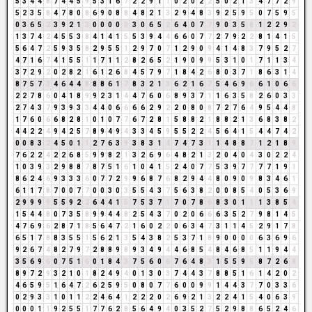
5
3
4
4
8
7
4
4
5
9
5
3
1
6
7
2
2
9
1
1
0
2
0
2
2
5
0
2
1
3
4
7
7
2
9
5
2
3
5
8
4
7
8
0
8
6
9
0
8
8
4
8
2
1
3
2
9
4
8
3
9
2
5
9
5
0
7
5
9
5
0
3
6
5
2
3
9
2
1
3
0
0
0
0
0
3
0
6
5
2
6
4
0
7
7
9
0
3
5
8
1
2
2
9
2
1
3
7
4
2
4
5
5
3
8
4
1
4
1
5
5
3
9
4
4
6
6
0
7
7
2
7
9
2
2
8
1
4
1
5
5
6
4
7
2
5
9
3
5
8
2
9
5
5
1
2
9
7
0
7
1
2
9
0
9
4
1
4
8
3
7
9
5
2
7
4
7
1
6
7
4
1
5
5
1
1
7
1
1
2
8
2
6
5
2
1
9
0
9
9
5
3
1
0
1
7
1
1
3
4
3
7
2
9
2
0
2
8
2
1
6
1
2
6
8
4
5
7
9
7
1
8
4
2
6
8
0
3
7
1
8
6
3
1
4
8
7
5
7
3
4
6
4
4
8
8
8
6
1
7
8
3
2
1
3
6
2
1
6
7
5
4
6
9
6
6
1
0
6
6
2
2
7
8
6
0
4
1
8
9
9
2
3
1
4
4
7
6
0
6
8
9
3
7
1
1
6
3
5
8
2
6
0
3
3
2
7
4
3
7
9
3
9
3
3
4
4
0
6
6
6
6
2
9
2
2
0
8
0
8
7
2
7
6
4
9
5
4
4
8
1
7
6
0
6
6
8
2
8
1
0
1
0
7
7
6
7
2
8
1
5
8
8
2
1
8
8
2
1
3
6
8
3
8
2
4
4
2
2
4
9
4
2
5
7
8
9
4
9
4
3
3
4
5
9
5
5
2
2
4
5
6
4
1
5
4
4
7
4
2
0
0
8
3
2
4
5
0
1
1
2
7
6
3
9
3
8
3
1
4
7
4
7
3
1
1
4
8
8
7
1
2
1
8
9
7
6
2
2
4
2
2
6
8
5
9
9
8
2
1
3
2
6
9
6
4
8
2
1
3
2
0
4
0
4
3
0
2
2
4
1
0
3
9
3
2
9
8
8
7
8
7
5
1
6
1
0
4
1
5
2
4
0
7
7
5
3
9
7
7
7
7
1
9
1
8
6
2
4
6
9
3
3
3
6
0
7
7
2
9
9
6
8
7
6
8
2
9
4
4
8
0
9
0
9
8
3
4
6
1
6
1
1
7
8
7
0
0
7
7
0
0
3
0
3
5
5
4
3
7
5
6
3
8
2
0
0
8
5
4
0
5
3
6
9
2
9
9
9
9
5
5
9
2
2
6
4
4
1
5
7
5
3
7
1
7
0
7
8
6
8
3
0
1
1
1
3
8
5
4
1
5
4
4
8
0
7
3
5
8
9
9
4
4
8
2
5
4
3
7
0
2
0
6
6
6
3
5
2
7
9
8
1
4
5
4
7
6
9
6
2
8
7
1
8
5
6
4
7
2
1
6
0
2
2
0
6
3
4
7
3
1
1
4
5
2
9
1
7
8
6
5
1
7
8
8
3
5
5
1
5
6
2
1
3
5
4
3
8
2
5
3
7
1
8
9
0
0
0
0
6
3
6
9
6
9
2
6
7
4
8
2
7
9
7
2
8
8
9
8
9
3
4
9
4
4
6
8
5
4
8
4
6
8
5
1
1
9
4
4
3
5
6
9
6
0
7
5
1
6
0
1
8
4
3
7
5
6
0
6
7
6
4
8
3
1
5
5
9
5
8
7
2
6
8
8
9
7
2
9
3
2
1
0
1
8
2
4
9
4
0
1
3
0
3
7
4
4
3
7
8
8
5
1
6
1
4
2
0
2
4
6
5
9
5
1
6
4
7
2
6
2
5
9
5
0
8
0
7
7
6
0
0
9
9
1
4
4
3
7
7
0
3
3
6
0
2
9
3
3
1
0
1
1
2
2
4
6
4
1
2
2
2
0
2
6
9
2
1
3
2
2
4
1
5
4
0
6
3
9
0
0
0
1
1
9
2
5
5
1
7
7
6
2
8
5
6
4
9
4
0
3
5
2
7
5
2
9
8
8
6
5
2
4
6