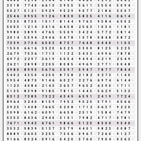
4
6
8
8
7
9
2
9
8
8
2
9
6
4
1
6
1
4
0
4
4
4
6
0
6
9
2
9
2
2
6
0
6
2
8
3
3
1
8
9
7
7
4
0
4
6
6
1
3
4
3
9
5
5
1
5
6
1
1
2
3
5
5
4
9
5
0
9
4
4
5
0
2
7
9
5
1
2
1
3
5
9
2
9
2
9
5
2
9
2
9
0
7
7
5
2
1
8
6
5
3
5
0
7
7
2
5
4
6
1
0
9
5
5
1
9
1
2
6
8
1
8
3
0
3
5
8
3
5
8
4
1
1
6
7
0
6
1
4
5
7
3
3
5
8
8
7
3
5
8
1
5
1
7
8
8
1
4
4
8
9
7
6
3
9
9
5
8
4
3
6
5
5
2
7
5
0
0
5
5
1
2
1
4
5
3
4
1
6
7
6
4
5
8
4
2
5
6
3
9
1
0
3
4
7
1
1
8
1
9
9
9
8
0
8
3
8
9
9
9
4
7
6
5
2
5
5
0
9
9
3
4
2
4
6
5
7
7
2
9
3
8
1
4
5
2
0
1
4
5
5
5
9
4
4
2
9
4
6
1
5
4
7
8
6
1
0
7
8
6
0
8
4
8
3
0
8
7
2
9
7
3
3
9
3
3
7
3
4
7
6
5
0
3
3
8
7
5
7
3
7
6
4
8
3
0
4
4
0
4
1
1
0
3
3
1
5
5
0
5
6
6
1
6
7
3
5
2
0
2
6
3
2
5
7
3
3
0
0
0
8
1
2
5
7
5
2
2
5
7
2
6
7
9
7
7
5
3
6
9
1
7
1
3
4
1
1
3
2
5
5
4
3
3
6
4
9
9
6
6
7
8
7
8
6
6
9
7
2
9
2
2
9
7
7
3
6
1
9
1
0
0
5
4
9
9
4
9
4
4
4
2
1
9
1
2
5
4
9
4
2
6
2
1
3
2
8
9
8
8
2
2
0
5
5
8
0
8
5
4
4
9
6
9
6
3
7
7
1
8
0
0
4
8
3
4
9
8
0
8
8
9
9
0
9
5
6
7
6
4
3
5
9
7
7
5
9
4
7
2
7
8
7
7
5
7
8
4
4
8
5
4
0
2
2
4
3
5
0
5
4
2
5
0
5
8
7
5
8
4
2
1
8
2
1
0
2
7
3
1
1
1
4
0
4
5
9
5
4
9
4
8
7
0
7
9
1
4
6
1
6
0
2
7
9
2
2
7
6
4
6
9
7
4
2
6
1
4
4
8
1
1
2
3
5
4
0
8
4
3
2
1
4
3
7
3
6
5
7
3
9
6
5
2
7
6
3
9
0
9
1
7
1
1
2
5
1
3
5
8
8
3
9
8
8
9
1
8
5
4
7
8
1
5
6
1
4
4
5
9
5
6
2
9
2
5
1
3
3
6
8
3
1
2
3
7
3
8
5
4
7
3
2
2
4
4
3
4
9
4
6
5
9
1
1
2
4
1
9
1
7
7
2
4
6
8
9
6
4
1
3
2
4
0
4
8
1
5
9
5
7
9
5
2
7
9
5
2
5
7
5
7
9
1
1
4
5
6
6
3
3
9
2
5
7
1
4
0
8
8
7
6
6
5
2
0
2
0
8
8
1
7
1
2
3
0
6
3
7
1
9
2
2
0
2
5
0
9
8
8
6
1
6
2
8
6
0
9
1
1
6
6
5
8
4
2
5
1
9
1
1
5
8
4
3
7
4
7
9
7
5
3
5
3
8
8
4
3
6
9
2
9
4
0
4
3
1
0
1
1
7
9
8
2
1
4
7
1
7
8
0
7
8
1
9
7
6
7
1
8
9
9
4
3
7
6
7
6
1
7
9
8
6
6
3
5
1
2
5
7
8
3
0
0
0
9
3
4
0
4
3
5
3
2
5
5
8
3
9
3
5
1
3
7
1
3
5
7
9
7
4
4
0
1
1
9
8
2
3
5
0
0
8
7
6
8
8
8
9
8
3
6
0
3
3
3
2
5
5
1
7
3
0
6
6
0
9
6
7
4
7
2
6
0
6
9
1
2
7
9
9
1
6
6
3
8
3
2
4
6
0
9
1
6
7
0
4
2
0
2
5
7
6
0
6
7
9
0
4
4
0
3
6
3
9