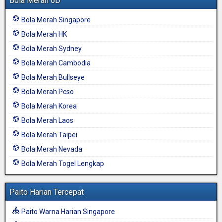
Bola Merah 6D
Bola Merah Singapore
Bola Merah HK
Bola Merah Sydney
Bola Merah Cambodia
Bola Merah Bullseye
Bola Merah Pcso
Bola Merah Korea
Bola Merah Laos
Bola Merah Taipei
Bola Merah Nevada
Bola Merah Togel Lengkap
Paito Harian Tercepat
Paito Warna Harian Singapore