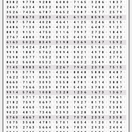
8
3
8
2
1
9
7
7
8
6
9
2
8
8
7
6
0
8
0
8
7
1
6
5
2
3
2
8
6
5
1
8
3
7
1
2
4
6
7
4
6
3
3
4
7
8
5
3
2
5
8
6
3
9
3
7
9
8
6
5
7
4
3
8
2
3
2
7
2
9
3
5
2
6
8
7
4
3
6
9
6
7
8
7
6
8
6
5
2
7
9
0
8
7
6
9
5
7
7
5
2
5
7
9
7
7
0
9
0
9
8
6
7
0
7
2
8
5
3
8
4
5
6
1
7
6
1
9
3
3
8
5
9
9
9
9
4
2
0
2
9
5
8
7
6
5
7
0
4
4
4
0
2
8
1
4
6
4
1
5
4
1
2
5
7
5
2
4
6
1
0
5
1
5
6
0
4
8
6
5
7
1
3
0
3
4
3
6
9
6
4
3
3
2
5
3
8
3
1
4
6
4
8
7
6
9
1
2
1
3
8
8
1
2
3
9
1
5
1
6
4
7
5
0
5
3
1
1
6
7
7
9
9
7
7
2
7
2
6
8
1
8
4
9
4
2
7
6
7
4
4
8
8
0
8
7
8
2
0
2
9
1
5
5
1
0
4
3
5
8
7
9
8
0
8
5
2
2
2
4
6
1
6
3
9
5
0
2
3
5
8
3
4
9
4
3
1
9
8
8
9
3
6
9
6
5
1
4
7
2
1
5
9
2
2
5
7
3
4
7
5
4
2
4
6
2
4
3
7
1
8
6
2
0
2
3
4
9
0
9
5
1
0
6
6
6
2
1
5
6
9
9
1
8
9
1
8
8
7
6
5
7
6
2
8
0
9
9
4
4
9
9
2
1
3
4
9
7
8
6
4
2
0
3
3
7
5
9
8
8
0
5
7
7
5
1
5
5
2
7
3
8
1
9
1
3
0
2
1
3
3
5
8
9
8
2
7
7
6
4
8
6
0
2
2
5
6
0
8
8
0
5
3
2
5
0
3
5
8
4
6
6
3
2
5
2
5
4
9
4
0
3
4
8
3
7
1
4
5
9
8
9
8
3
2
6
1
6
1
7
2
2
6
7
4
7
9
4
2
6
2
3
7
8
6
7
5
1
5
6
2
1
9
0
9
3
7
7
9
7
8
3
5
1
6
4
2
0
8
8
8
8
4
8
3
5
8
8
6
5
8
4
8
7
6
1
6
2
2
4
5
3
1
1
2
0
3
6
3
9
9
9
6
6
3
6
5
8
8
7
8
0
7
9
7
4
1
4
2
6
8
6
6
0
6
7
1
6
7
4
3
0
9
3
3
3
5
5
8
4
8
7
8
1
9
4
3
1
4
5
3
8
8
1
9
5
3
9
0
9
7
5
6
6
3
3
3
5
9
5
8
7
8
9
8
5
4
3
3
6
3
7
8
0
8
5
8
6
7
4
9
9
1
4
5
5
7
6
5
2
1
0
0
8
8
1
3
2
8
1
1
2
3
6
9
1
6
7
3
1
1
3
6
7
4
0
9
1
0
1
5
7
1
7
8
5
1
3
6
9
6
9
3
7
1
8
0
8
5
4
0
3
3
9
3
7
9
6
1
7
2
1
8
2
1
7
5
9
7
7
0
6
9
7
7
1
0
3
9
3
7
9
2
7
9
8
1
7
5
3
7
0
3
9
3
6
3
0
0
0
4
4
6
0
6
1
3
6
6
3
2
0
5
0
5
1
6
6
7
4
2
7
5
3
8
5
3
8
5
4
9
0
2
3
5
4
8
1
3
4
7
3
4
6
1
5
3
9
3
3
4
3
2
8
1
5
8
9
5
5
7
2
9
9
9
5
7
6
0
6
4
6
6
7
4
0
9
9
8
8
1
4
0
2
2
7
0
7
8
6
2
3
3
4
7
3
3
5
8
4
1
0
7
5
3
3
5
6
8
5
4
7
8
1
9
5
7
0
1
1
4
0
5
4
9
0
1
2
0
2
9
7
0
4
4
5
9
7
5
3
2
7
6
3
9
5
6
6
4
1
5
4
3
6
9
7
8
3
9
3
2
9
3
3
6
2
4
0
4
4