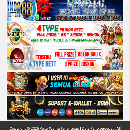
Copyright © 2026 Paito Warna Terlengkap | Data Paito tercepat . All