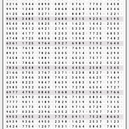
3
2
1
6
7
5
9
4
4
8
0
8
9
0
9
0
8
0
7
7
0
7
6
1
7
7
7
0
2
2
3
4
5
8
4
9
9
9
9
9
1
2
4
0
4
8
3
7
3
1
4
8
6
8
5
6
2
5
4
9
0
8
3
8
2
4
3
4
6
1
0
1
2
5
7
6
4
8
8
7
3
2
7
1
8
2
0
0
1
1
8
0
8
7
6
1
1
7
1
8
1
2
2
1
3
9
6
9
8
8
3
4
8
5
4
1
3
4
5
9
2
6
8
0
8
8
3
1
5
6
9
2
3
6
9
5
1
9
5
5
8
5
4
0
4
8
3
3
4
7
5
8
2
5
7
4
7
6
4
1
1
6
2
3
5
1
4
4
2
6
2
5
0
0
0
1
6
5
0
5
9
4
1
2
3
6
9
2
1
3
2
1
4
1
5
5
3
3
8
2
2
0
1
5
6
7
0
9
0
9
5
8
5
0
5
4
1
7
7
5
8
1
1
3
4
0
2
0
3
3
0
0
6
2
8
7
7
2
5
7
6
8
5
3
8
4
7
4
8
3
0
7
2
5
7
6
8
5
6
2
8
2
2
6
8
1
3
9
8
8
6
7
1
8
9
7
4
8
2
1
6
3
6
1
7
1
7
2
5
7
9
7
6
4
1
3
9
2
7
9
6
9
8
9
8
7
1
9
2
2
7
6
4
0
4
7
8
3
6
9
7
6
1
8
9
4
1
4
9
4
6
5
7
7
5
7
6
9
1
1
5
3
7
4
2
5
5
9
9
9
8
9
2
1
3
1
9
5
7
3
7
8
2
6
8
5
0
0
5
5
7
3
1
4
5
3
1
9
5
5
6
2
9
0
9
7
4
5
8
4
3
1
3
4
7
1
8
8
1
9
0
3
9
2
2
6
5
2
3
5
7
5
7
7
5
3
1
5
0
5
1
9
4
1
5
7
8
6
4
1
5
4
6
9
6
0
2
4
1
5
2
9
6
0
6
6
1
3
2
5
5
5
2
2
4
7
8
3
6
9
6
5
4
8
3
9
1
4
5
9
3
4
4
6
1
4
4
5
6
2
2
5
8
8
7
1
3
4
5
9
2
1
6
6
3
0
7
0
5
5
3
7
6
7
4
3
3
7
1
8
5
2
3
8
2
8
3
2
7
9
3
1
8
9
8
3
2
5
9
5
3
8
4
6
1
3
5
8
8
7
7
9
0
2
2
3
6
9
6
6
6
6
2
5
7
7
4
6
4
1
6
2
4
9
4
8
2
2
3
5
9
8
4
7
2
8
6
3
9
3
4
0
8
3
2
5
4
7
7
5
1
0
7
7
5
2
9
8
5
4
3
9
3
2
5
0
6
3
4
7
7
1
9
9
9
7
2
7
8
6
6
5
0
4
4
9
7
2
7
9
6
9
7
7
5
4
7
9
0
9
0
8
4
0
4
1
0
6
8
5
5
2
9
8
8
1
6
9
4
4
3
7
6
6
3
8
7
5
1
6
6
9
9
2
2
0
0
4
6
1
0
8
7
6
4
7
1
0
3
3
0
8
3
4
7
7
0
0
6
6
7
7
7
7
5
9
0
1
1
2
0
1
8
9
8
7
8
2
9
2
3
3
1
9
1
5
5
3
6
9
1
3
1
5
6
2
1
3
0
3
0
1
7
3
1
4
1
5
2
7
1
4
8
3
2
9
7
1
6
7
0
7
2
9
2
7
1
6
0
6
9
6
3
7
1
0
3
3
6
9
2
3
9
6
6
6
3
5
2
7
3
4
7
1
8
5
7
0
7
7
7
4
7
7
5
9
9
5
3
8
4
9
5
5
1
2
1
4
6
1
7
7
7
8
6
0
9
1
1
2
7
5
2
8
1
8
6
6
3
9
6
9
3
9
3
9
3
6
4
1
4
9
5
0
5
2
3
9
8
8
1
6
2
9
2
2
5
3
7
1
3
1
2
3
5
3
4
2
4
6
7
7
5
4
9
1
2
0
7
7
7
0
3
1
4
7
0
6
4
1
0
8
4
3
7
7
8
8
1
9