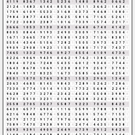
4
1
1
9
1
8
3
6
7
4
1
3
4
2
6
5
2
3
6
9
1
4
8
0
8
8
9
6
2
8
0
6
6
2
8
2
1
2
4
6
1
4
8
3
2
6
1
4
4
8
8
5
5
6
2
1
5
1
1
2
3
6
6
2
8
1
4
2
4
6
1
7
5
9
5
6
1
0
9
9
5
5
3
3
6
3
1
6
8
5
0
3
7
3
1
9
4
6
8
5
1
0
8
0
8
7
9
8
4
3
3
8
7
7
5
4
4
5
5
1
3
6
2
5
7
5
8
1
6
7
7
1
6
5
2
5
2
6
1
7
0
7
2
2
4
3
0
8
3
2
2
3
8
7
6
1
0
1
6
7
7
3
3
9
3
1
5
7
4
2
2
2
1
7
8
3
6
6
6
3
1
0
5
3
8
3
1
3
0
3
3
4
5
0
5
6
6
4
0
4
6
7
4
0
4
4
1
4
2
6
8
0
0
5
5
0
8
4
4
8
9
1
9
3
3
2
4
9
0
9
3
0
0
9
9
7
1
6
9
6
5
5
0
4
4
1
6
7
1
8
3
6
6
5
2
7
0
7
1
8
9
5
8
0
8
9
2
0
3
3
7
1
3
6
9
8
3
8
1
9
5
5
5
4
9
4
3
4
4
8
5
1
5
6
2
7
2
8
2
1
1
5
0
5
5
3
9
7
3
1
6
2
7
7
5
9
9
0
9
9
2
9
0
8
8
1
9
2
3
5
1
1
5
5
1
9
0
8
0
8
7
1
7
0
7
7
4
3
7
1
7
4
6
5
2
1
3
3
2
5
9
7
4
6
1
0
9
2
7
9
4
5
5
4
9
4
1
0
9
9
4
7
3
6
9
0
2
2
6
8
9
0
6
9
6
9
4
3
9
3
0
4
6
2
8
9
7
6
2
8
1
3
8
5
4
6
0
1
2
3
1
8
0
4
4
0
7
2
6
8
7
2
4
8
3
5
4
3
5
8
6
0
1
2
3
9
3
4
0
4
7
7
4
4
8
1
6
4
3
7
8
6
7
8
6
1
0
6
9
6
1
2
3
8
2
8
0
7
9
7
2
5
0
7
7
3
7
9
0
9
7
8
4
0
4
9
1
7
2
9
8
3
2
5
7
1
6
7
3
1
3
5
8
5
4
6
6
0
0
0
4
2
5
4
9
8
5
0
1
1
1
0
7
0
7
5
7
6
9
6
3
9
2
1
3
1
5
5
3
8
2
9
6
0
6
1
3
4
4
8
2
0
6
3
9
4
6
8
5
4
8
1
4
5
9
9
8
4
3
7
7
2
8
9
8
5
2
6
2
8
7
2
8
6
5
7
3
3
0
3
0
7
7
4
2
1
0
1
4
5
9
1
5
3
8
7
7
3
2
5
5
6
8
8
7
2
2
4
9
4
9
6
2
8
1
2
9
7
7
5
3
2
7
8
6
2
3
4
2
6
4
0
3
4
7
5
5
0
8
8
3
9
8
9
8
9
7
0
1
1
5
5
1
0
1
3
2
3
1
4
0
1
6
8
5
8
6
3
8
2
3
2
4
2
6
8
0
1
3
4
2
5
5
8
4
2
7
0
5
5
3
5
2
7
9
5
5
8
7
6
9
2
2
3
5
7
0
4
0
4
8
4
2
5
7
6
4
3
0
3
6
5
7
7
5
6
9
0
4
4
1
1
1
6
7
5
5
9
9
9
3
7
8
8
7
3
9
7
5
3
6
2
1
6
7
9
8
4
8
3
6
7
7
6
4
5
0
3
2
5
3
6
5
9
5
5
7
6
7
4
7
1
5
5
1
6
3
7
9
7
2
1
7
2
9
9
1
7
4
2
7
9
7
6
4
5
8
4
6
1
4
2
0
8
8
8
3
5
5
1
7
5
8
9
8
7
4
7
0
7
2
9
3
8
2
9
9
1
3
4
2
4
7
4
2
4
4
3
5
8
0
8
3
8
2
6
0
9
3
3
9
3
9
1
1
4
9
0
9
9
2
4
4
9
4
6
7
3
9
3
3
9
1
2
3
9
4
2
6
8
1
1
6
9
6
1
1
8
4
3
9
6
2
8
1
8
1
9
5
5
4
2
2
4
6
7
0
1
3
4
9
3
4
6
1