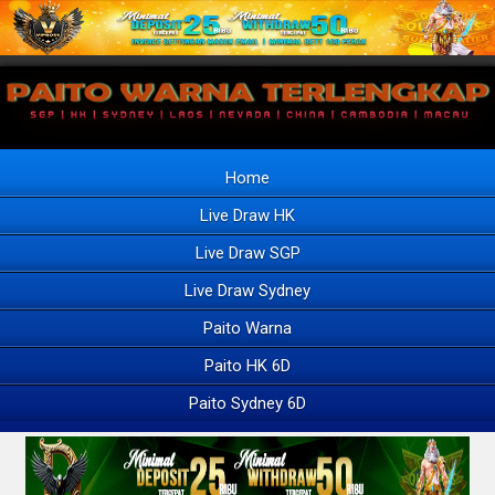
Home
Live Draw HK
Live Draw SGP
Live Draw Sydney
Paito Warna
Paito HK 6D
Paito Sydney 6D