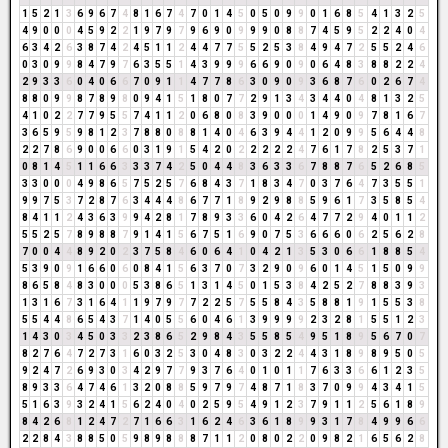
1
5
2
1
3
6
9
6
7
4
8
1
6
7
4
7
0
1
4
5
0
5
0
9
9
0
1
6
8
5
4
1
3
2
5
4
9
0
0
0
4
5
9
2
2
1
9
7
9
7
9
6
9
0
9
9
9
0
8
8
7
4
5
9
5
2
2
4
0
4
6
3
4
2
6
3
8
7
4
2
4
5
1
1
2
4
4
7
7
5
5
2
5
3
8
4
9
4
7
2
5
5
2
4
6
0
3
0
9
9
8
4
7
9
7
6
3
5
5
1
4
3
9
9
9
6
6
9
0
9
0
6
4
8
3
8
8
2
2
4
2
9
3
3
6
0
4
0
6
6
7
0
9
1
1
4
7
7
8
6
3
0
9
0
9
3
6
8
7
6
0
2
6
7
4
8
8
0
9
9
8
7
8
9
8
0
9
4
1
5
1
8
0
7
7
2
9
1
3
4
3
4
4
0
4
8
1
3
2
5
4
1
0
2
2
7
7
9
5
5
7
4
1
1
2
0
6
8
0
8
3
9
0
0
0
1
4
9
0
9
7
8
1
6
7
3
6
5
9
5
9
8
1
2
3
7
8
8
0
8
8
1
4
0
4
6
3
9
4
4
1
2
0
9
9
5
6
4
4
8
2
2
7
8
6
9
0
0
6
6
0
3
1
9
1
5
4
2
0
2
2
2
2
2
4
7
6
1
7
8
2
5
3
7
1
0
8
1
4
5
1
1
6
6
3
3
3
7
4
2
5
0
4
4
8
3
6
3
3
6
7
8
8
7
6
5
2
6
8
5
3
3
0
0
0
4
9
8
6
5
7
5
2
5
7
6
8
4
3
7
1
8
3
4
7
0
3
7
6
4
7
3
5
5
1
9
9
7
5
3
7
2
8
7
6
3
4
4
4
8
6
7
7
1
8
9
2
9
8
8
5
9
6
1
7
3
5
8
5
4
8
4
1
1
2
4
3
6
3
9
9
4
2
8
1
7
8
9
3
3
6
0
4
2
6
4
7
7
2
9
4
0
1
1
2
5
5
2
5
7
8
9
8
8
7
9
1
4
1
5
6
7
5
1
6
9
0
7
5
3
6
6
6
0
6
2
5
6
2
8
7
0
0
4
4
8
9
2
0
2
3
7
5
8
4
6
0
6
4
1
0
4
2
1
3
5
3
0
6
6
1
8
8
5
4
5
3
9
0
9
1
6
6
0
6
0
8
4
1
5
6
3
7
0
7
3
2
9
0
9
6
0
1
4
5
1
5
0
9
9
8
6
5
8
4
8
3
0
0
0
5
3
8
6
5
1
3
1
4
5
0
1
5
3
8
4
2
5
2
7
8
8
3
9
3
1
3
1
6
7
3
1
6
4
1
1
9
7
9
7
7
2
2
5
7
5
5
8
4
3
5
8
8
1
9
1
5
5
3
8
5
5
4
4
8
6
5
4
3
7
1
4
0
5
5
6
0
4
6
1
3
9
9
9
9
2
3
2
8
1
5
5
1
2
3
1
4
3
0
3
4
5
0
3
3
2
3
8
6
5
2
9
8
4
3
5
5
8
5
4
9
5
1
8
9
5
6
7
0
7
8
2
7
6
4
7
2
7
3
1
6
0
3
2
5
3
0
4
8
3
0
3
2
2
4
4
3
1
8
9
8
9
5
0
5
9
2
4
7
2
6
9
3
0
3
4
2
9
7
7
9
3
7
6
4
0
1
0
1
1
7
6
3
3
6
6
1
2
3
5
8
9
3
3
6
4
7
4
6
1
3
2
0
8
8
5
9
7
9
7
4
8
7
1
8
3
7
0
9
9
4
3
4
1
5
5
1
6
3
9
3
2
4
1
5
6
2
4
0
4
0
2
5
9
5
4
9
1
2
3
7
9
1
1
2
5
6
1
8
9
8
4
2
6
8
1
2
4
7
2
7
1
6
6
3
1
6
2
4
6
3
6
1
8
9
9
3
1
7
8
4
9
9
6
6
2
2
8
4
3
8
8
5
0
5
9
8
9
8
8
8
7
1
1
2
0
8
0
2
2
0
9
8
2
1
6
5
6
2
8