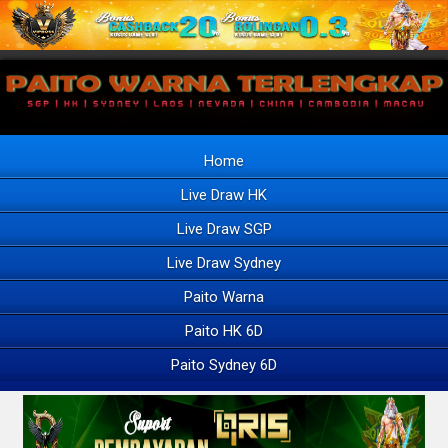
Home
Live Draw HK
Live Draw SGP
Live Draw Sydney
Paito Warna
Paito HK 6D
Paito Sydney 6D