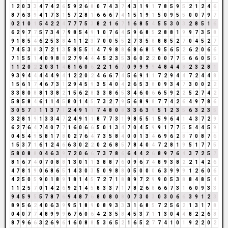
1
2
0
3
3
4
7
4
2
6
5
9
2
6
8
0
7
4
3
7
4
3
1
9
1
7
8
5
9
5
2
1
2
4
6
8
7
6
3
9
4
1
7
3
1
5
7
2
8
1
6
6
6
7
4
1
5
1
9
1
5
0
9
5
5
0
0
7
9
7
0
2
1
0
1
5
4
2
2
4
7
7
7
5
3
8
2
1
6
7
1
6
8
5
4
5
5
3
0
3
2
8
5
1
6
6
2
9
7
7
5
7
3
4
7
9
8
5
4
9
1
0
7
6
4
5
9
6
8
5
2
8
8
1
9
9
7
3
5
8
9
1
8
5
4
6
2
5
3
8
4
1
1
2
3
7
0
0
5
5
2
7
3
5
8
8
8
5
2
7
0
4
5
2
7
7
4
5
3
8
3
7
2
1
3
5
8
5
5
1
4
7
9
8
8
6
8
6
8
5
9
5
6
5
2
6
2
0
6
6
7
1
5
5
1
4
0
9
8
8
2
7
9
4
4
4
5
2
3
5
3
6
0
2
2
0
0
7
7
5
6
6
0
5
5
1
1
2
0
2
2
0
3
1
4
8
1
6
0
6
2
2
1
6
7
0
9
9
9
9
4
8
4
4
8
2
3
2
8
1
9
3
9
4
4
4
4
4
9
4
1
2
2
0
2
4
6
6
7
4
5
6
9
1
1
7
2
9
4
4
7
2
4
4
8
1
5
6
1
7
4
6
7
3
1
2
9
4
5
9
3
5
4
0
4
2
6
5
3
8
0
9
3
4
7
3
0
0
2
2
3
3
8
0
8
8
1
3
8
2
1
5
6
2
8
3
3
8
6
5
3
4
6
0
6
6
5
9
2
2
5
2
7
4
2
5
8
5
8
4
6
1
1
4
5
8
0
1
4
5
7
3
2
7
9
5
6
8
9
8
7
7
4
2
6
4
9
7
8
6
3
0
5
7
3
1
1
3
7
1
2
4
9
1
1
7
4
8
0
8
3
3
6
3
9
5
1
2
3
5
6
3
2
3
5
3
2
8
1
9
1
3
3
4
7
2
4
9
1
1
8
7
7
3
1
9
8
5
5
1
5
9
6
4
1
4
3
7
2
9
6
2
7
6
4
7
4
0
7
7
1
6
0
6
6
5
0
1
3
4
7
0
4
5
9
9
1
7
7
5
5
4
4
5
9
0
4
5
4
9
5
8
1
7
8
0
2
7
6
4
7
3
5
8
4
0
0
1
3
4
6
9
6
2
8
7
0
8
7
6
1
5
3
7
1
6
1
2
4
6
6
3
0
2
2
0
2
6
8
5
7
8
4
0
4
7
2
8
1
9
5
1
7
7
5
5
8
0
8
8
0
4
6
3
9
7
2
0
6
6
7
3
7
8
6
6
4
4
2
6
8
9
7
6
4
3
7
2
5
7
8
1
6
7
4
0
7
0
8
8
1
3
0
1
1
3
8
8
7
6
0
9
6
7
4
8
9
3
8
2
2
1
4
2
6
4
7
8
1
9
0
6
8
6
5
1
4
3
0
3
5
0
9
8
8
0
5
0
0
0
6
3
9
9
9
1
2
6
0
6
4
2
5
0
5
9
0
1
8
9
1
8
1
4
5
7
2
7
1
8
8
9
7
2
9
9
0
5
3
8
8
4
8
5
4
1
1
2
5
7
0
1
4
2
6
9
2
1
4
5
8
3
3
7
1
7
8
2
6
8
6
6
7
3
1
6
0
9
3
3
9
4
5
9
5
5
7
8
7
6
9
4
8
7
6
8
0
8
0
8
0
7
3
0
3
0
3
0
6
6
3
9
1
2
3
8
9
5
6
2
4
0
6
3
9
9
5
1
8
9
0
8
9
3
3
3
1
6
8
5
7
2
5
6
2
1
3
1
7
8
0
4
0
7
7
4
8
9
9
9
6
7
6
0
6
4
2
3
5
8
4
5
3
7
1
1
3
0
4
4
8
2
2
6
8
8
7
9
6
6
3
2
6
9
6
1
6
0
8
8
5
3
6
5
2
1
6
5
2
7
7
4
1
0
1
9
2
2
0
2