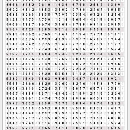
6
6
9
6
6
8
4
3
2
5
7
6
1
0
1
1
6
3
6
9
6
7
9
0
9
2
5
8
4
3
1
3
6
9
6
3
6
2
2
4
9
3
1
2
3
4
8
5
3
8
3
5
0
2
2
0
7
1
0
1
2
4
6
7
4
9
8
3
5
8
2
6
1
9
1
8
2
6
0
6
3
8
3
5
8
7
7
9
7
7
0
3
5
4
9
6
3
2
1
3
8
2
3
6
9
5
1
2
9
2
0
4
7
3
1
4
7
3
0
3
1
2
1
8
9
5
6
5
4
9
4
2
1
5
6
3
0
5
7
3
0
0
0
6
6
4
8
8
7
6
8
6
7
6
4
3
1
6
9
6
7
7
8
8
7
6
9
1
5
6
2
9
9
5
5
5
1
6
4
1
0
4
2
9
2
1
5
8
5
4
5
3
1
7
8
6
9
2
8
1
9
4
5
8
4
9
5
4
8
3
5
5
1
3
4
0
6
6
2
8
7
7
6
5
2
1
9
6
4
1
0
1
3
4
7
7
7
7
4
2
6
1
8
1
9
0
4
1
8
9
6
0
7
6
4
9
2
9
3
3
4
9
3
5
8
6
3
6
7
4
6
7
0
2
2
3
2
4
4
8
8
1
4
9
4
8
7
4
2
6
6
7
7
5
3
2
5
6
2
8
7
7
6
8
5
2
7
5
9
5
8
1
7
7
5
2
8
2
1
3
0
8
8
1
9
7
7
4
3
7
6
6
4
3
7
2
6
0
6
6
4
7
1
3
4
3
5
7
4
2
5
1
5
7
3
7
7
8
5
4
1
4
0
3
3
2
7
3
5
8
0
2
8
3
2
2
9
3
3
6
6
6
6
5
2
0
4
9
4
4
1
3
7
6
4
5
8
3
0
3
1
7
6
2
8
0
8
4
9
4
2
3
2
4
6
0
3
1
9
1
0
0
9
4
4
3
8
9
5
5
2
3
4
9
4
5
3
5
5
1
9
8
7
2
9
9
4
8
1
9
4
9
4
6
1
7
1
6
0
6
9
0
1
0
1
8
9
4
6
1
1
7
2
7
9
2
2
9
2
2
7
4
8
2
1
9
9
8
4
3
8
0
0
9
9
2
9
5
3
8
0
3
2
8
1
5
9
5
8
4
9
1
9
2
2
2
7
2
0
2
8
3
5
3
8
5
2
8
0
8
1
5
4
0
4
9
8
6
3
9
9
8
6
9
6
7
4
3
7
1
3
9
8
1
9
8
9
2
1
3
4
5
6
3
9
2
9
6
6
3
8
8
2
8
1
3
0
6
0
6
8
2
4
6
1
1
9
5
8
4
8
7
7
0
7
0
8
0
8
8
3
1
1
0
1
2
7
2
4
6
3
3
1
4
5
5
0
7
7
5
6
5
7
1
8
0
3
8
1
9
5
4
6
7
4
6
8
9
8
8
5
3
7
1
8
4
1
4
2
6
2
1
5
9
5
2
4
1
6
7
0
2
2
6
8
8
8
6
8
5
3
5
6
1
7
2
4
7
4
2
7
0
3
9
3
8
9
7
6
4
6
0
3
9
3
5
7
6
8
5
0
5
7
7
5
3
6
0
2
2
8
5
5
8
4
7
0
7
3
1
0
8
9
4
4
9
9
7
0
7
1
2
7
2
9
7
4
7
9
7
1
0
9
0
9
0
6
9
2
2
0
9
9
2
2
5
5
8
0
8
8
1
3
1
4
5
6
8
7
6
7
7
9
4
4
4
8
4
8
3
8
2
9
7
7
3
7
9
0
9
2
9
7
7
5
7
0
5
6
2
3
0
9
2
2
8
9
0
6
6
1
7
0
7
7
7
0
3
5
8
0
6
9
7
7
4
5
9
7
7
7
9
9
8
8
4
0
5
8
4
7
3
4
0
4
9
7
4
0
4
9
9
1
6
7
9
4
8
0
8
7
5
5
1
6
5
4
0
4
4
5
5
7
4
2
9
9
5
5
1
5
2
0
5
5
3
8
6
5
2
7
4
1
1
2
6
8
5
8
4
4
9
9
0
9
3
6
1
5
6