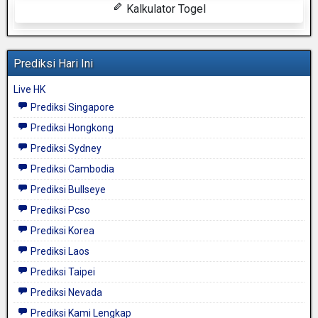
Kalkulator Togel
Prediksi Hari Ini
Live HK
Prediksi Singapore
Prediksi Hongkong
Prediksi Sydney
Prediksi Cambodia
Prediksi Bullseye
Prediksi Pcso
Prediksi Korea
Prediksi Laos
Prediksi Taipei
Prediksi Nevada
Prediksi Kami Lengkap