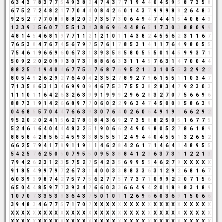
6
3
4
3
7
8
3
7
7
5
4
9
3
8
2
4
7
4
3
7
7
1
9
4
4
0
4
5
9
5
8
7
3
5
8
6
7
5
2
7
2
4
8
2
1
7
7
0
4
4
0
8
4
2
6
0
1
4
3
7
9
9
9
8
8
2
6
4
8
3
9
2
5
2
7
7
7
0
8
8
8
8
2
0
2
7
3
5
7
3
0
6
4
9
4
7
4
4
1
5
4
0
8
4
3
1
3
3
9
3
5
6
0
7
7
5
5
1
3
4
3
8
6
9
6
4
4
8
6
5
1
7
3
0
3
8
8
0
9
9
4
8
1
4
5
4
6
8
1
9
7
7
1
1
2
1
2
1
0
1
1
4
3
8
2
4
5
5
6
2
3
1
1
6
7
7
6
5
3
8
4
7
6
7
4
5
6
7
9
7
5
7
6
1
7
8
5
3
1
4
1
1
7
6
4
9
8
0
5
5
7
5
4
6
1
9
6
6
9
6
0
6
7
3
1
3
9
3
5
8
5
8
0
5
5
5
0
1
4
5
9
9
3
7
1
5
0
9
2
2
0
2
0
9
9
3
0
7
3
1
8
8
6
6
3
3
1
1
4
5
7
6
3
1
4
7
0
0
4
4
8
8
2
5
7
1
9
4
0
4
6
7
7
5
3
7
6
8
7
6
9
5
2
1
3
3
1
0
5
5
3
2
9
2
2
8
0
5
4
9
2
6
2
9
2
7
6
4
0
4
2
3
5
2
7
8
9
2
7
9
6
1
5
5
1
1
0
3
4
7
7
1
3
5
8
6
3
1
3
4
6
9
9
0
9
4
6
7
5
3
7
5
5
3
8
2
8
3
4
7
9
2
3
0
3
1
1
1
0
1
1
6
4
2
6
3
2
6
3
9
9
1
9
9
9
2
9
6
2
8
3
2
7
0
7
5
6
6
9
6
8
8
7
3
1
9
1
4
2
6
6
8
9
7
7
0
6
0
2
2
9
6
3
4
7
4
5
0
0
0
5
8
6
3
9
0
4
6
8
5
5
7
0
4
4
7
6
6
3
9
3
0
7
6
4
0
2
6
0
6
4
9
1
9
1
6
6
2
9
2
9
5
2
0
2
0
2
4
1
5
6
2
7
8
6
8
4
3
6
9
2
7
3
5
8
8
2
5
0
5
1
6
7
7
5
5
2
4
6
1
6
4
0
4
4
4
8
3
2
5
1
9
0
6
6
2
4
9
0
9
8
0
5
2
7
8
6
1
8
9
8
8
5
8
4
2
8
5
6
2
4
5
9
3
3
8
5
5
5
1
2
4
9
4
4
0
4
5
5
1
3
2
6
5
2
6
6
2
5
7
9
4
1
7
8
9
1
1
9
1
1
4
6
2
8
4
2
6
1
7
1
4
6
4
1
4
8
9
5
5
5
4
2
5
7
6
2
5
0
5
0
7
9
5
5
0
9
5
3
8
8
4
1
2
3
6
3
7
3
1
1
2
2
1
3
7
9
4
2
6
2
3
1
2
3
5
7
5
2
7
5
4
2
3
5
6
9
9
5
5
4
6
2
7
9
X
X
X
X
X
9
1
8
5
4
9
9
7
9
7
2
6
7
3
1
4
0
0
3
3
8
8
3
3
6
3
1
2
9
2
6
8
1
6
7
6
0
3
9
3
9
8
7
4
2
7
5
7
7
5
6
2
7
7
5
7
7
3
7
1
0
9
9
2
2
0
7
1
5
6
6
5
0
4
4
8
5
9
7
7
3
9
3
4
7
6
6
0
3
3
6
6
4
9
4
2
0
1
8
9
8
3
1
8
9
1
0
7
0
7
3
3
5
3
8
3
6
4
3
7
5
0
1
0
1
1
2
6
9
6
6
0
3
6
9
1
5
0
6
6
3
9
4
8
3
4
6
7
7
5
7
1
7
0
7
X
X
X
X
X
X
X
X
X
X
X
X
X
X
X
X
X
X
X
X
X
X
X
X
X
X
X
X
X
X
X
X
X
X
X
X
X
X
X
X
X
X
X
X
X
X
X
X
X
X
X
X
X
X
X
X
X
X
X
X
X
X
X
X
X
X
X
X
X
X
X
X
X
X
X
X
X
X
X
X
X
X
X
X
X
X
X
X
X
X