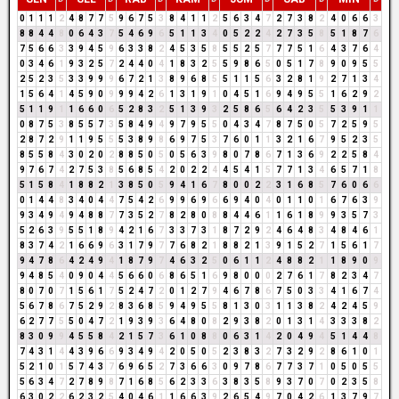
0
1
1
1
2
4
8
7
7
5
9
6
7
5
3
8
4
1
1
2
5
6
3
4
7
2
7
3
8
2
4
0
6
6
3
8
8
4
4
8
0
6
4
3
7
5
4
6
9
6
5
1
1
3
4
0
5
2
2
4
2
7
3
5
8
5
1
8
7
6
7
5
6
6
3
3
9
4
5
9
6
3
3
8
2
4
5
3
5
8
5
5
2
5
7
7
7
5
1
6
4
3
7
6
4
0
3
4
6
1
9
3
2
5
7
2
4
4
0
4
1
8
3
2
5
5
9
8
6
5
0
5
1
7
8
9
0
9
5
5
2
5
2
3
5
3
3
9
9
9
6
7
2
1
3
8
9
6
8
5
5
1
1
5
6
3
2
8
1
9
2
7
1
3
4
1
5
6
4
1
4
5
9
0
9
9
9
4
2
6
1
3
1
9
1
0
4
5
1
6
9
4
9
5
5
1
6
2
9
2
5
1
1
9
1
1
6
6
0
6
5
2
8
3
2
5
1
3
9
3
2
5
8
6
5
6
4
2
3
5
5
3
9
1
1
0
8
7
5
3
8
5
5
7
3
5
8
4
9
4
9
7
9
5
5
0
4
3
4
7
8
7
5
0
5
7
2
5
9
5
2
8
7
2
9
1
1
9
5
5
5
3
8
9
8
6
9
7
5
3
7
6
0
1
1
3
2
1
6
7
9
5
2
3
5
8
5
5
8
4
3
0
2
0
2
8
8
5
0
5
0
5
6
3
9
8
0
7
8
6
7
1
3
6
9
2
2
5
8
4
9
7
6
7
4
2
7
5
3
8
5
6
8
5
4
2
0
2
2
4
4
5
4
1
5
7
7
1
3
4
6
5
7
1
8
5
1
5
8
4
1
8
8
2
1
3
8
5
0
5
9
4
1
6
7
8
0
0
2
2
3
1
6
8
5
7
6
0
6
6
0
1
4
4
8
3
4
0
4
4
7
5
4
2
6
9
9
6
9
6
6
9
4
0
4
0
1
1
0
1
6
7
6
3
9
9
3
4
9
4
9
4
8
8
7
7
3
5
2
7
8
2
8
0
8
8
4
4
6
1
1
6
1
8
9
9
3
5
7
3
5
2
6
3
9
5
5
1
8
9
4
2
1
6
7
3
3
7
3
1
8
7
2
9
2
4
6
4
8
3
4
8
4
6
1
8
3
7
4
2
1
6
6
9
6
3
1
7
9
7
7
6
8
2
1
8
8
2
1
3
9
1
5
2
7
1
5
6
1
7
9
4
7
8
6
4
2
4
9
4
1
8
7
9
7
4
6
3
2
5
0
6
1
1
2
4
8
8
2
1
1
8
9
0
9
9
4
8
5
4
0
9
0
4
4
5
6
6
0
6
8
6
5
1
6
9
8
0
0
0
2
7
6
1
7
8
2
3
4
7
8
0
7
0
7
1
5
6
1
7
5
2
4
7
2
0
1
2
7
9
4
6
7
8
6
7
5
0
3
3
4
1
6
7
4
5
6
7
8
6
7
5
2
9
2
8
3
6
8
5
9
4
9
5
5
8
1
3
0
3
1
1
3
8
2
4
2
4
5
9
6
2
7
7
5
5
0
4
7
2
1
9
3
9
3
6
4
8
0
8
2
9
3
8
2
0
1
3
1
4
3
3
3
8
2
8
3
0
9
9
4
5
5
8
4
2
1
5
7
3
6
1
0
8
8
0
6
3
1
4
2
0
4
9
4
5
1
4
4
8
7
4
3
1
4
4
3
9
6
6
9
3
4
9
4
2
0
5
0
5
2
3
8
3
2
7
3
2
9
2
8
6
1
0
1
5
2
1
0
1
5
7
4
3
7
6
9
6
5
2
7
3
6
6
3
0
9
7
8
6
7
7
3
7
1
0
5
0
5
5
5
6
3
4
7
2
7
8
9
8
7
1
6
8
5
6
2
3
3
6
3
8
3
5
8
9
3
7
0
7
0
2
3
5
8
6
3
0
2
2
6
2
3
2
5
4
0
4
6
1
1
6
6
3
9
2
6
5
4
9
7
0
4
2
6
1
3
7
9
7