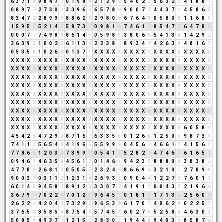
6
3
7
1
8
9
8
4
7
2
0
1
9
8
8
2
1
2
9
2
5
4
0
2
2
5
6
3
2
5
4
1
8
8
7
0
8
9
7
7
2
7
3
0
3
3
3
9
6
6
6
5
7
8
6
9
0
0
7
7
4
4
3
7
1
4
5
8
6
5
8
3
4
7
2
2
8
9
9
9
8
8
6
2
8
2
9
8
0
8
6
7
6
4
1
0
5
8
0
8
1
1
6
8
5
1
5
9
5
5
5
2
1
4
5
5
8
7
3
1
0
9
8
1
9
7
4
6
1
7
8
5
4
7
2
6
4
7
8
6
0
0
0
7
7
7
4
9
8
8
8
6
1
4
5
0
5
9
8
8
3
8
0
6
6
5
4
1
3
4
1
4
2
9
2
3
6
3
9
3
1
0
0
2
2
6
1
1
3
4
2
2
3
8
2
8
9
3
4
7
4
2
6
3
9
4
8
1
6
7
0
5
3
5
8
1
0
2
6
8
0
1
3
7
1
X
X
X
X
X
X
X
X
X
X
X
X
X
X
X
X
X
X
X
X
X
X
X
X
X
X
X
X
X
X
X
X
X
X
X
X
X
X
X
X
X
X
X
X
X
X
X
X
X
X
X
X
X
X
X
X
X
X
X
X
X
X
X
X
X
X
X
X
X
X
X
X
X
X
X
X
X
X
X
X
X
X
X
X
X
X
X
X
X
X
X
X
X
X
X
X
X
X
X
X
X
X
X
X
X
X
X
X
X
X
X
X
X
X
X
X
X
X
X
X
X
X
X
X
X
X
X
X
X
X
X
X
X
X
X
X
X
X
X
X
X
X
X
X
X
X
X
X
X
X
X
X
X
X
X
X
X
X
X
X
X
X
X
X
X
X
X
X
X
X
X
X
X
X
X
X
X
X
X
X
X
X
X
X
X
X
X
X
X
X
X
X
X
X
X
X
X
X
X
X
X
X
X
X
X
X
X
X
X
X
X
X
X
X
X
X
X
X
X
X
X
X
X
X
X
X
X
X
X
X
X
X
X
X
X
X
X
X
X
X
X
X
X
X
X
X
X
X
X
X
X
X
X
X
X
X
X
X
X
X
X
X
X
X
X
X
X
X
X
X
X
X
X
X
X
X
X
X
X
X
X
X
X
X
X
X
X
X
X
X
X
X
X
X
X
X
X
X
X
X
X
X
X
X
X
X
X
X
X
X
X
X
X
X
X
X
X
X
X
X
X
X
X
X
X
X
X
X
X
X
6
0
5
8
4
4
5
4
2
6
4
7
2
9
2
8
7
1
6
7
6
3
3
5
8
0
1
2
6
8
1
2
5
0
5
9
8
7
3
1
7
4
1
1
2
5
6
5
4
9
4
1
9
6
6
5
5
9
9
9
0
4
5
6
2
4
6
6
1
7
4
1
5
6
2
7
7
8
6
5
1
2
0
3
3
7
3
9
9
9
0
5
4
1
5
5
2
8
2
1
4
7
4
6
1
6
1
6
5
2
0
9
4
6
1
4
6
3
5
8
4
5
6
1
7
0
1
4
6
1
9
4
2
3
5
8
8
8
0
8
3
8
3
8
2
4
7
7
8
6
2
6
8
1
9
0
5
0
5
5
2
3
2
4
6
8
6
6
9
6
3
2
1
0
1
2
7
8
9
8
9
0
0
3
3
0
3
1
1
2
1
2
3
1
4
2
6
9
3
3
0
9
0
4
4
1
2
2
7
9
7
6
0
1
1
6
0
1
4
5
9
4
5
8
4
8
9
1
2
3
3
3
0
7
7
4
1
9
1
1
0
0
4
3
7
2
1
9
6
6
3
6
7
9
7
7
0
2
2
4
7
0
1
2
3
9
6
4
5
9
0
1
8
1
9
1
7
1
3
4
2
5
6
0
6
2
6
2
2
4
4
2
0
4
4
7
3
2
9
2
9
6
5
3
8
6
1
7
0
7
4
0
6
2
8
0
2
2
5
7
3
7
6
5
2
8
5
8
5
4
8
7
5
4
9
5
7
4
5
9
6
0
2
7
9
5
2
5
8
4
4
6
3
0
3
5
0
8
5
4
4
9
3
7
1
1
2
1
5
6
2
8
3
0
3
1
9
4
4
8
9
4
0
3
3
8
5
8
7
6