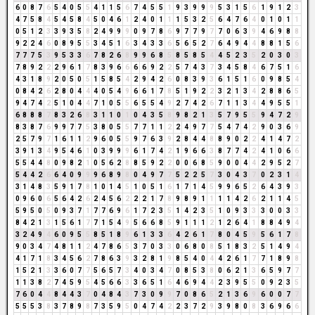
6
0
8
7
6
5
4
0
5
5
4
1
1
5
6
7
4
5
5
1
9
3
9
9
9
5
3
1
5
6
1
9
1
2
3
4
7
5
8
4
5
4
5
8
4
5
0
4
6
1
2
4
0
1
1
1
5
3
2
5
6
4
7
6
4
0
1
0
1
1
0
5
1
2
3
3
9
3
5
8
2
4
9
9
9
0
9
7
8
6
9
7
7
9
7
7
0
6
3
9
4
6
9
8
8
9
2
2
4
6
0
8
9
5
5
3
4
5
1
6
3
4
3
3
6
5
6
5
2
7
6
4
9
4
4
8
8
1
5
6
7
7
7
5
3
9
5
3
3
6
7
8
2
6
8
9
9
6
8
5
8
5
8
5
4
4
5
2
3
5
2
0
3
0
3
7
8
9
2
2
2
9
6
1
7
8
3
9
6
6
6
6
9
2
2
5
7
4
3
7
3
4
5
8
4
6
7
5
1
6
4
3
1
8
9
2
0
5
0
5
1
5
8
5
4
2
9
4
2
6
0
8
3
9
3
6
1
5
1
6
0
9
8
5
4
0
8
4
2
6
2
8
0
4
4
4
0
5
4
9
6
6
1
7
8
5
1
9
2
2
3
2
1
3
4
2
8
8
6
5
9
4
7
4
2
5
1
0
4
4
7
1
0
5
5
6
5
5
4
9
2
7
4
2
6
7
1
1
3
4
4
9
5
5
1
6
8
8
8
7
8
3
2
6
8
3
1
1
0
1
0
4
3
5
8
9
8
2
1
3
5
7
9
5
5
9
4
7
2
9
8
3
8
7
6
9
9
7
7
5
3
8
0
5
5
7
7
1
1
2
2
4
9
7
7
5
4
7
4
2
9
0
3
6
9
2
5
7
9
7
1
6
1
1
2
9
6
0
5
5
9
7
6
3
9
2
8
4
4
8
8
9
0
2
2
4
1
4
7
2
3
9
1
3
4
9
5
4
6
1
0
3
9
9
9
6
1
7
4
2
1
9
6
6
3
8
7
7
4
2
4
1
0
6
6
5
5
4
4
8
0
9
8
2
1
0
5
6
2
8
8
5
9
2
2
0
0
6
8
5
9
0
0
4
4
2
9
5
2
7
5
4
4
2
6
6
4
0
9
9
9
6
8
9
8
0
4
9
7
7
5
2
2
5
7
3
0
4
3
7
0
2
3
1
4
3
1
4
8
3
5
9
1
7
8
1
0
1
4
5
1
0
5
1
6
1
7
1
4
5
9
9
6
5
2
6
4
3
9
3
0
9
6
0
6
5
6
4
2
6
2
4
5
6
2
2
2
1
7
8
9
8
9
1
1
1
1
4
2
6
2
1
1
4
5
5
9
5
0
5
0
9
3
7
1
7
7
6
9
6
1
7
2
3
5
1
4
2
3
5
1
0
9
3
3
3
0
0
3
3
8
4
2
1
3
1
5
6
1
7
7
1
5
4
9
5
6
6
8
5
9
1
1
1
2
1
2
6
4
1
8
8
4
9
4
3
2
4
9
4
6
0
9
5
5
8
5
1
8
9
6
1
3
3
6
4
2
6
1
7
8
0
4
5
9
5
6
1
7
8
9
0
3
4
7
4
8
1
1
2
4
7
8
6
5
3
7
0
3
3
0
6
8
0
8
5
1
8
3
2
5
1
4
9
4
4
1
7
1
8
3
4
5
6
2
7
8
6
3
9
3
2
8
1
9
8
5
4
0
4
4
2
6
1
7
7
1
8
9
8
1
5
2
1
3
3
6
0
7
7
5
6
5
7
3
4
0
3
4
7
0
8
5
3
8
0
6
2
1
3
6
5
9
7
7
1
1
3
8
2
7
4
5
9
5
4
5
6
6
3
3
6
5
1
6
4
6
9
4
4
2
3
9
5
5
0
9
2
3
5
7
6
0
4
4
8
4
4
3
7
0
4
8
4
3
7
3
0
9
9
7
0
8
6
5
2
1
3
6
9
6
0
0
7
7
5
5
5
3
8
3
7
8
9
8
7
3
5
9
5
0
4
7
4
2
2
3
7
2
9
3
9
8
0
8
3
6
9
6
6