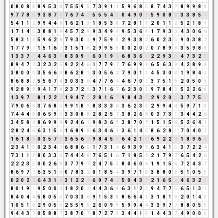
0
8
0
8
8
8
9
5
3
8
7
5
5
9
5
7
3
9
1
1
5
9
6
8
5
8
7
4
3
7
8
9
9
8
8
9
7
7
8
6
9
3
8
7
6
7
6
7
4
2
5
5
5
4
9
0
4
9
0
9
5
9
0
8
8
3
3
8
5
4
5
4
1
1
2
9
9
4
4
8
1
6
2
1
3
1
8
5
3
8
7
2
8
1
9
2
0
1
1
2
5
2
1
8
9
1
7
1
4
5
3
8
8
1
9
4
5
7
2
9
9
3
4
9
4
9
5
3
6
9
1
7
9
3
3
4
3
0
6
6
5
8
3
1
4
5
9
6
2
8
7
9
3
0
3
9
7
5
9
5
2
9
3
8
2
6
0
2
3
5
9
0
3
8
2
1
7
7
9
7
1
5
1
6
7
3
1
5
1
6
2
9
9
5
5
0
0
2
0
2
0
7
8
9
8
3
5
9
8
8
1
3
3
7
1
4
4
6
3
9
8
3
0
9
9
6
0
1
9
1
6
8
3
6
9
2
2
9
3
3
4
7
3
2
5
8
9
4
7
2
3
2
3
2
5
9
2
2
4
6
1
7
7
9
7
7
6
9
9
9
6
5
6
3
9
4
2
8
9
8
3
8
0
0
0
3
5
6
6
3
8
6
2
8
1
3
0
5
6
2
7
9
0
1
1
4
5
3
0
3
1
9
8
4
3
8
6
8
8
7
5
5
6
7
4
3
0
3
3
6
4
7
7
6
4
4
6
7
0
7
3
7
5
1
6
2
0
5
0
5
9
2
8
9
8
9
4
1
7
8
2
3
7
2
9
3
7
1
6
7
6
2
3
0
3
9
7
8
4
3
5
2
2
6
8
1
3
9
7
7
8
1
2
2
4
1
9
4
7
2
2
8
1
6
7
9
8
4
3
7
2
9
2
0
2
3
7
7
5
3
7
9
0
6
6
3
7
6
8
5
9
9
1
8
9
8
3
3
3
6
3
6
2
3
5
2
9
9
4
4
5
9
7
1
8
7
4
4
4
8
0
6
5
9
5
3
3
0
8
8
2
8
2
5
7
3
8
2
6
8
0
3
7
3
1
3
4
4
2
6
3
4
5
8
4
8
6
9
9
9
9
2
4
6
1
9
8
3
6
9
3
8
7
0
7
1
5
1
5
6
5
2
6
4
1
2
8
2
4
6
6
3
1
5
6
1
6
8
9
8
6
3
4
6
1
3
6
1
4
5
8
6
2
8
1
7
0
4
0
4
1
6
1
8
9
0
3
5
7
3
3
6
5
6
2
9
8
4
5
9
6
4
2
1
3
6
9
2
2
4
1
8
9
6
6
2
3
4
1
5
0
2
3
4
7
6
8
8
6
5
1
7
3
1
4
6
9
3
9
3
6
3
4
1
5
3
7
2
2
4
7
3
1
1
2
8
0
3
3
6
7
4
4
4
8
7
6
5
1
6
7
1
8
5
4
2
1
7
9
7
6
5
4
2
6
2
2
2
3
5
0
0
2
6
8
3
7
7
9
7
2
4
7
5
3
8
0
6
0
6
1
9
1
5
6
7
2
4
3
7
8
6
9
7
7
6
3
5
1
6
0
7
8
3
2
0
1
8
5
4
3
9
7
1
8
3
8
8
0
8
5
1
0
5
5
0
2
0
2
2
6
4
3
1
4
3
1
2
2
4
6
9
7
4
2
5
0
4
3
7
2
1
6
5
2
4
6
3
2
5
8
0
1
9
1
9
5
0
0
0
1
8
2
0
2
4
4
3
6
9
6
3
1
2
3
9
4
7
7
5
6
5
1
3
4
8
4
0
4
4
5
8
0
5
5
7
0
3
3
6
9
1
5
3
8
8
6
6
4
1
3
1
8
1
9
2
0
1
4
5
1
0
5
1
6
2
9
0
5
5
2
5
5
9
5
2
6
0
9
9
5
9
9
4
4
3
3
9
7
7
8
8
0
5
5
9
4
4
3
7
0
5
8
8
7
3
8
7
0
7
8
7
2
7
9
3
4
4
1
5
1
4
4
3
7
4
9
0
0
0