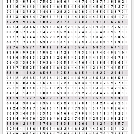
3
9
1
3
4
8
7
8
4
3
7
5
0
2
2
6
5
6
4
1
4
9
7
6
4
0
8
7
4
2
8
3
8
2
1
8
9
1
6
7
9
1
4
0
4
1
8
0
9
9
6
9
5
1
6
3
0
0
5
5
4
5
6
7
4
7
9
2
7
9
7
0
1
4
5
3
7
5
2
7
9
4
0
8
8
2
5
2
2
4
6
2
8
7
6
9
6
5
0
5
3
8
7
0
7
5
8
1
3
4
6
9
4
4
8
7
0
6
1
7
9
1
1
1
2
4
4
0
0
0
4
2
5
1
6
4
5
1
7
8
8
7
2
9
2
9
1
0
6
6
3
0
8
7
6
2
6
7
3
1
0
7
0
3
3
5
9
1
4
5
6
2
6
8
5
4
5
5
4
9
3
3
4
6
1
9
5
9
3
3
4
4
7
2
9
3
5
3
2
5
1
9
3
8
2
7
7
5
3
8
0
0
7
8
6
7
1
7
0
7
9
4
2
7
9
8
5
2
4
6
0
2
4
0
4
5
6
4
8
3
9
5
7
3
1
9
9
1
7
8
6
7
4
4
8
8
5
5
7
3
2
1
3
7
1
5
6
2
5
7
1
0
4
6
1
1
6
0
6
6
6
8
7
7
5
7
7
9
9
9
6
3
1
7
8
5
0
1
9
1
8
2
9
4
4
8
6
8
3
2
1
9
9
8
8
7
8
7
6
4
5
5
7
1
8
1
0
1
9
1
8
4
4
8
3
3
5
4
7
2
6
8
3
6
9
6
4
1
5
6
8
3
9
0
9
9
9
2
8
1
1
8
5
2
7
8
4
2
8
1
1
8
3
2
5
8
7
4
0
4
0
5
1
6
7
4
5
9
6
6
5
6
8
3
2
3
2
3
9
3
2
6
8
1
9
3
2
5
9
5
4
1
5
7
3
4
5
7
9
7
0
6
4
3
7
3
8
0
9
9
5
9
3
6
9
0
0
5
9
5
4
7
6
9
6
3
1
8
5
4
5
6
6
3
9
3
9
9
7
7
5
5
2
5
7
9
6
5
9
5
6
9
3
6
9
4
4
9
4
4
2
1
9
7
7
4
4
5
5
1
5
3
1
0
1
1
4
6
2
8
6
5
9
3
3
9
2
5
3
8
6
1
5
4
9
1
8
2
7
9
2
9
4
1
5
0
4
1
2
3
2
6
6
5
2
3
2
7
4
2
0
2
0
0
0
1
5
9
3
3
8
5
5
3
8
8
8
5
8
4
4
8
1
6
7
0
3
1
6
7
5
6
2
4
6
3
2
2
8
1
6
8
4
5
9
8
8
3
2
5
9
7
7
8
6
2
5
1
2
3
8
1
8
8
7
1
1
6
1
7
2
9
7
0
7
9
7
5
6
2
1
3
3
6
9
4
2
1
4
5
8
4
1
4
5
1
4
8
1
9
0
0
0
8
8
6
9
3
0
3
7
9
2
2
4
7
4
4
2
6
3
4
8
3
2
1
1
3
9
3
1
2
7
7
5
6
0
6
7
4
9
4
1
8
9
3
2
9
0
9
9
5
9
0
9
9
8
3
9
3
6
4
8
4
3
3
0
8
4
3
8
3
5
9
5
X
X
X
X
X
9
7
0
1
1
0
4
2
4
6
4
2
2
0
2
9
9
2
4
6
3
4
8
7
6
0
6
1
0
1
1
1
0
7
7
7
3
5
5
1
0
7
1
8
9
8
2
6
4
1
7
0
8
3
2
4
0
7
0
7
5
3
4
3
7
6
4
6
9
6
7
9
9
5
5
0
1
1
1
2
1
1
2
5
7
0
3
9
4
4
9
0
7
6
4
2
3
1
6
7
6
1
2
2
4
7
0
5
9
5
2
5
3
8
2
0
8
2
5
7
9
9
0
8
8
2
1
4
5
9
9
7
6
6
3
5
8
3
8
2
8
2
6
6
3
9
1
2
4
6
3
9
5
7
3
9
2
9
4
4
1
1
8
6
5
3
5
0
9
9
6
3
2
4
6
6
8
2
5
7
4
2
6
7
4
3
4
1
2
3
1
9
4
9
4
0
5
0
6
6
3
7
8
6
5
7
0
0
6
6
3
4
1
8
9
9
0
7
0
7
7
4
2
5
7