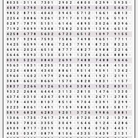
8
0
3
5
8
3
1
1
4
5
7
3
0
1
1
2
9
0
2
2
4
8
0
0
0
0
2
9
9
9
5
9
3
5
8
4
0
8
7
6
5
7
9
0
9
0
3
4
0
4
2
8
8
1
9
8
9
3
9
3
0
4
4
3
7
5
4
6
7
4
9
8
5
2
7
8
7
1
5
6
4
0
4
3
7
3
9
4
5
9
5
7
1
2
3
1
6
6
1
7
6
8
1
3
4
2
2
5
4
9
3
8
8
6
5
9
2
6
1
7
2
7
1
7
8
0
1
3
6
9
7
2
1
6
7
5
1
0
1
1
0
2
8
7
6
7
8
7
9
7
5
1
5
1
6
6
1
4
6
1
4
8
9
5
5
3
0
2
6
8
8
3
9
6
6
7
1
9
2
2
9
0
9
9
9
9
3
4
8
3
7
5
8
2
1
3
5
0
9
9
1
3
9
4
4
6
5
1
0
1
4
2
5
8
4
6
7
7
8
6
5
6
3
2
5
6
7
2
3
5
6
5
1
2
3
1
0
9
7
7
9
1
5
5
1
0
9
3
7
1
9
2
9
4
4
7
5
9
3
3
7
5
8
6
5
7
4
9
8
8
9
6
5
1
6
7
7
1
1
2
9
4
2
5
7
6
5
9
9
9
4
1
8
6
5
7
2
4
3
7
7
9
1
8
9
8
7
2
5
7
8
3
2
5
7
6
4
9
6
6
2
0
2
4
6
6
5
1
0
1
8
7
7
7
5
4
8
2
7
9
0
9
8
8
7
2
2
1
6
7
5
6
4
6
1
9
0
9
3
3
5
1
3
0
3
5
3
1
9
1
1
3
2
9
2
4
2
6
6
3
8
8
8
9
8
0
3
9
0
9
5
2
2
0
2
0
8
4
3
7
2
6
9
9
9
7
4
8
8
7
7
4
8
8
7
9
6
4
6
1
9
5
6
3
9
1
8
3
1
4
8
2
0
5
5
7
0
2
5
7
0
8
9
3
3
9
6
4
8
3
4
1
5
0
5
3
2
2
4
6
4
8
8
4
3
4
3
4
0
4
8
8
6
1
7
8
5
1
4
5
9
5
9
1
1
1
3
4
2
6
5
9
6
0
6
1
6
0
2
2
1
9
7
9
7
2
9
6
0
6
1
9
8
4
3
1
9
2
1
3
2
1
9
1
1
3
8
6
8
5
6
6
3
2
5
8
6
6
9
6
1
5
7
0
7
6
8
2
8
1
9
8
3
1
4
1
1
5
7
3
3
8
3
7
1
2
2
6
6
3
0
1
2
6
8
5
1
5
4
9
3
3
8
4
3
1
5
5
2
7
8
3
9
1
1
9
3
3
2
5
2
6
8
4
3
6
4
4
4
8
3
1
1
3
4
2
8
1
0
1
1
4
7
6
4
1
3
3
0
3
6
3
7
4
2
0
3
1
0
1
4
3
4
7
2
0
9
3
0
3
9
1
5
9
5
2
6
7
1
8
2
7
8
5
4
7
3
7
8
6
4
0
9
3
3
8
1
0
7
7
8
5
1
0
1
9
7
0
4
4
0
3
9
1
1
3
2
9
9
9
0
2
2
3
5
8
0
6
1
7
1
4
9
1
1
7
1
5
9
5
9
8
8
5
4
1
0
8
0
8
5
8
1
7
8
5
8
1
9
1
6
8
2
8
1
6
2
8
3
2
9
2
0
1
1
3
7
2
6
8
9
9
8
6
5
0
8
8
1
9
1
3
0
6
6
1
7
3
5
8
7
6
1
7
8
2
9
4
7
2
0
7
2
0
2
4
7
1
2
3
1
3
7
8
6
3
8
6
3
9
7
8
2
4
6
3
3
5
5
1
3
0
4
9
4
1
6
4
6
1
0
1
2
4
6
4
2
8
6
5
6
9
0
9
9
8
7
1
7
8
2
0
1
9
1
0
1
0
6
6
4
1
8
4
3
0
7
6
3
9
4
4
5
1
6
4
4
3
5
8
0
3
4
7
2
0
8
7
9
7
8
1
0
6
6
4
3
3
5
8
5
4
3
9
3
2
1
3
1
4