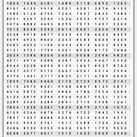
1
8
0
4
4
1
6
4
4
8
6
1
8
1
9
1
4
8
9
8
9
1
1
8
9
0
8
9
3
3
1
2
0
3
3
8
1
0
1
1
6
1
3
0
3
9
9
1
8
9
9
3
0
1
1
4
3
8
1
9
2
4
7
6
4
8
1
3
9
3
1
9
8
0
8
3
1
2
4
6
8
7
9
5
5
7
2
6
4
1
7
9
3
7
1
3
8
3
3
6
7
4
8
0
8
8
3
9
1
1
0
3
0
7
7
2
3
4
3
7
1
5
2
6
8
3
0
3
3
6
9
7
3
7
1
6
2
1
4
5
9
4
7
6
4
8
8
8
2
1
4
6
9
3
3
8
2
9
5
5
7
5
7
9
7
1
4
9
7
7
3
3
0
9
9
7
3
1
3
4
8
3
4
8
3
3
2
4
2
6
0
6
1
4
5
0
6
0
1
1
2
4
3
6
9
9
9
0
5
5
4
3
4
8
3
9
9
1
8
9
4
8
7
7
5
0
4
3
9
3
4
5
7
8
6
6
6
2
2
4
8
4
3
9
3
0
6
9
9
9
6
9
3
5
8
8
6
0
0
0
2
2
3
3
6
8
5
8
4
3
X
X
X
X
X
0
4
6
9
6
3
5
8
3
2
6
6
5
2
7
1
1
9
0
9
0
4
4
4
8
4
8
1
4
5
6
6
3
2
5
8
3
5
8
4
9
1
2
1
3
9
7
5
1
6
7
7
9
9
9
5
2
0
1
1
8
9
2
6
8
8
1
7
3
1
7
6
6
6
3
2
6
2
9
2
1
5
8
6
5
8
3
0
4
4
3
4
0
3
3
0
0
5
8
4
2
5
9
8
8
9
8
2
0
2
4
0
7
1
8
6
9
1
0
1
0
4
8
8
7
4
2
8
7
6
3
9
0
4
4
9
4
6
7
4
5
9
3
6
9
8
9
4
4
8
2
0
2
8
1
6
0
9
4
4
8
1
2
9
2
1
6
6
7
4
8
9
2
7
9
8
7
6
2
8
9
4
2
7
9
0
5
7
7
5
5
1
7
5
3
2
6
6
7
4
6
3
0
1
1
3
3
1
4
5
2
9
9
4
4
4
7
7
4
2
1
4
9
1
1
2
7
1
7
8
3
8
2
9
2
2
1
7
1
8
6
7
8
9
8
0
0
3
5
8
1
8
9
9
9
7
0
8
4
3
0
4
6
4
1
2
1
7
0
7
0
7
3
9
3
0
5
7
3
1
2
1
4
1
5
4
1
1
5
6
2
9
7
3
1
8
4
2
1
3
9
9
4
8
3
6
8
6
7
4
8
1
2
9
2
5
8
7
7
5
6
4
1
6
7
5
8
7
3
1
1
2
4
9
4
9
8
8
0
8
9
7
8
6
5
7
5
5
4
9
2
6
8
9
8
5
1
2
4
6
0
8
1
9
1
0
2
9
4
4
0
9
3
0
3
9
3
4
7
2
9
5
2
1
3
1
2
7
6
4
2
2
8
9
8
3
3
6
5
2
6
2
8
9
8
2
8
4
1
5
3
7
1
0
1
5
9
0
8
8
1
0
6
1
7
7
8
0
4
4
1
0
2
0
2
3
2
8
1
9
7
8
2
9
2
2
8
7
9
7
2
7
1
8
9
7
6
7
2
9
6
1
0
9
9
0
3
6
6
3
0
8
7
8
6
3
2
7
6
4
4
7
5
2
7
7
8
4
2
6
1
9
4
1
5
7
8
9
7
7
1
4
3
7
1
8
6
8
8
7
0
0
9
6
6
7
2
1
9
1
0
3
9
0
9
4
3
7
3
1
8
4
1
5
6
9
9
9
2
2
0
7
6
1
7
1
0
1
7
8
5
3
8
8
7
1
7
2
4
6
2
6
4
2
6
2
4
8
6
5
8
3
2
0
2
0
3
5
0
5
9
6
3
6
9
2
6
9
7
7
1
7
9
5
5
9
5
5
0
5
6
5
4
0
4
2
0
7
1
8
6
6
1
1
2
1
0
1
0
1
1
6
2
2
4
3
0
6
9
6
2
9
4
6
1