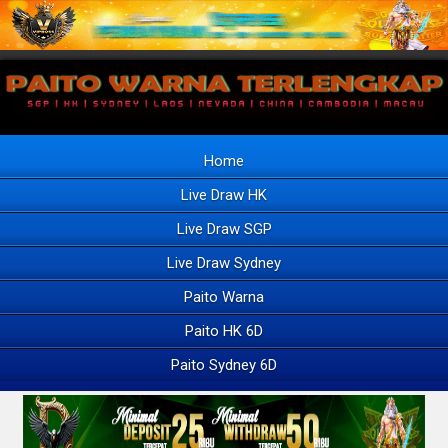
Home
Live Draw HK
Live Draw SGP
Live Draw Sydney
Paito Warna
Paito HK 6D
Paito Sydney 6D