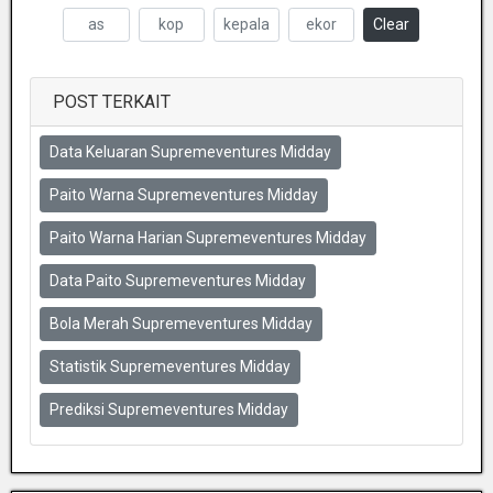
Clear
POST TERKAIT
Data Keluaran Supremeventures Midday
Paito Warna Supremeventures Midday
Paito Warna Harian Supremeventures Midday
Data Paito Supremeventures Midday
Bola Merah Supremeventures Midday
Statistik Supremeventures Midday
Prediksi Supremeventures Midday