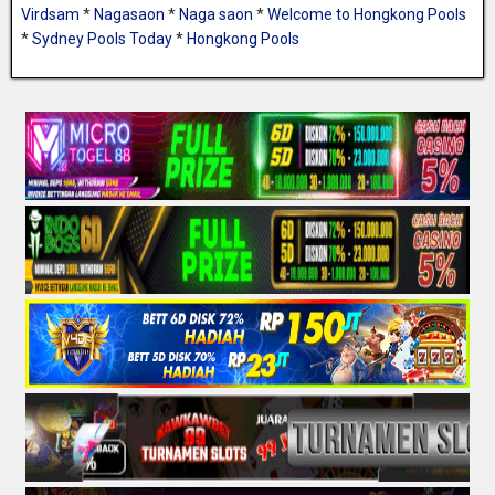
Virdsam
*
Nagasaon
*
Naga saon
*
Welcome to Hongkong Pools
*
Sydney Pools Today
*
Hongkong Pools