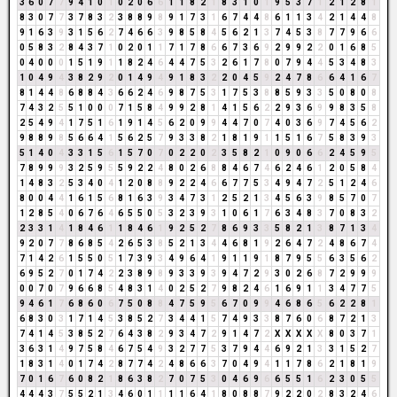
3
6
0
7
7
9
4
1
0
1
0
2
0
6
6
1
1
8
2
1
8
3
1
0
1
9
5
3
7
1
2
1
2
8
1
8
3
0
7
7
3
7
8
3
2
3
8
8
9
8
9
1
7
3
1
6
7
4
4
8
6
1
1
3
4
2
1
4
4
8
9
1
6
3
9
3
1
5
6
2
7
4
6
6
3
9
8
5
8
4
5
6
2
1
3
7
4
5
3
8
7
7
9
6
6
0
5
8
3
2
8
4
3
7
1
0
2
0
1
1
7
1
7
8
6
6
7
3
6
9
2
9
9
2
2
0
1
6
8
5
0
4
0
0
0
1
5
1
9
1
1
8
2
4
6
4
4
7
5
3
2
6
1
7
8
0
7
9
4
4
5
3
4
8
3
1
0
4
9
4
3
8
2
9
2
0
1
4
9
4
9
1
8
3
2
2
0
4
5
9
2
4
7
8
6
6
4
1
6
7
8
1
4
4
8
6
8
8
4
3
6
6
2
4
6
9
8
7
5
3
1
7
5
3
8
8
5
9
3
3
5
0
8
0
8
7
4
3
2
5
5
1
0
0
0
7
1
5
8
4
9
9
2
8
1
4
1
5
6
2
2
9
3
6
9
9
8
3
5
8
2
5
4
9
4
1
7
5
1
6
1
9
1
4
5
6
2
0
9
9
4
4
7
0
7
4
0
3
6
9
7
4
5
6
2
9
8
8
9
8
5
6
6
4
1
5
6
2
5
7
9
3
3
8
2
1
8
1
9
1
1
5
1
6
7
5
8
3
9
3
5
1
4
0
4
3
3
1
5
6
1
5
7
0
7
0
2
2
0
2
3
5
8
2
1
0
9
0
6
6
2
4
5
9
5
7
8
9
9
9
3
2
5
9
5
5
9
2
2
4
8
0
2
6
8
8
4
6
7
4
6
2
4
6
1
2
0
5
8
4
1
4
8
3
2
5
3
4
0
4
1
2
0
8
8
9
2
2
4
6
6
7
7
5
3
4
9
4
7
2
5
1
2
4
6
8
0
0
4
4
1
6
1
5
6
8
1
6
3
9
3
4
7
3
1
2
5
2
1
3
4
5
6
3
9
8
5
7
0
7
1
2
8
5
4
0
6
7
6
4
6
5
5
0
5
3
2
3
9
3
1
0
6
1
7
6
3
4
8
3
7
0
8
3
2
2
3
3
1
4
1
8
4
6
1
1
8
4
6
1
9
2
5
2
7
8
6
9
3
3
5
8
2
1
3
8
7
1
3
4
9
2
0
7
7
8
6
8
5
4
2
6
5
3
8
5
2
1
3
4
4
6
8
1
9
2
6
4
7
2
4
8
6
7
4
7
1
4
2
6
1
5
5
0
5
1
7
3
9
3
4
9
6
4
1
9
1
1
9
1
8
7
9
5
5
6
3
5
6
2
6
9
5
2
7
0
1
7
4
2
2
3
8
9
8
9
3
3
9
3
9
4
7
2
9
3
0
2
6
8
7
2
9
9
9
0
0
7
0
7
9
6
6
8
5
4
8
3
1
4
0
2
5
2
7
9
8
2
4
6
1
6
9
1
1
3
4
7
7
5
9
4
6
1
7
6
8
6
0
6
7
5
0
8
8
4
7
5
9
5
6
7
0
9
9
4
6
8
6
5
6
2
2
8
1
6
8
3
0
3
1
7
1
4
5
3
8
5
2
7
3
4
4
1
5
7
4
9
3
3
8
7
6
0
6
8
7
2
1
3
7
4
1
4
5
3
8
5
2
7
6
4
3
8
2
9
3
4
7
2
9
1
4
7
2
X
X
X
X
X
8
0
3
7
1
3
6
3
1
4
9
7
5
8
4
6
7
5
4
9
3
2
7
7
5
3
7
9
4
4
6
9
2
1
3
3
1
5
2
7
1
8
3
1
4
0
1
7
4
2
8
7
7
4
2
4
8
6
6
3
7
0
4
9
4
1
1
7
8
6
2
1
8
1
9
7
0
1
6
7
6
0
8
2
1
8
6
3
8
2
7
0
7
5
3
0
4
6
9
6
6
5
5
1
6
2
3
0
5
5
4
4
4
3
7
5
5
2
1
3
4
6
0
1
1
1
1
6
4
1
8
0
8
8
7
9
2
2
0
2
8
3
2
4
6