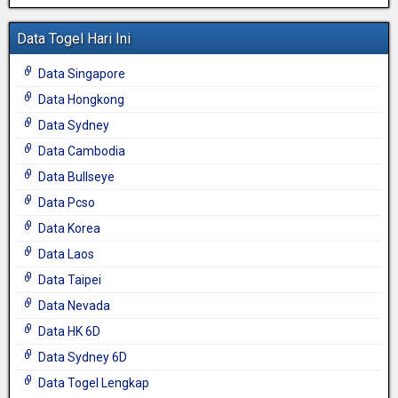
Data Togel Hari Ini
Data Singapore
Data Hongkong
Data Sydney
Data Cambodia
Data Bullseye
Data Pcso
Data Korea
Data Laos
Data Taipei
Data Nevada
Data HK 6D
Data Sydney 6D
Data Togel Lengkap