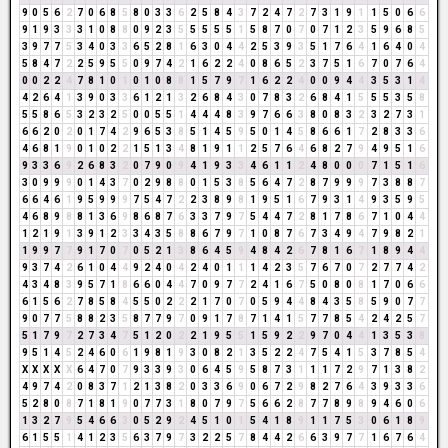
9
0
5
6
2
7
0
6
8
5
8
0
3
3
6
2
5
8
4
3
7
2
4
7
2
7
3
1
9
1
1
5
0
6
6
9
1
9
3
3
3
1
0
8
8
0
9
2
3
5
5
5
5
5
1
5
8
7
0
7
0
7
1
2
3
5
9
6
8
5
3
9
7
7
5
3
4
0
3
3
6
5
2
8
1
6
3
0
4
4
2
5
3
9
3
5
1
7
6
4
1
6
4
0
4
5
8
4
7
2
2
5
9
5
5
0
9
7
4
2
1
6
2
2
4
0
8
6
5
2
3
7
5
1
6
7
0
7
6
4
0
0
2
2
4
7
8
1
0
1
0
1
0
8
8
1
5
7
9
7
1
6
2
2
4
0
0
9
4
4
3
5
3
1
4
4
2
6
4
1
3
9
0
3
3
6
1
2
1
3
2
6
8
4
3
0
7
8
3
2
6
8
4
1
5
5
5
3
5
8
5
5
8
6
5
3
2
3
2
5
0
0
5
5
1
4
4
4
8
3
9
7
6
6
3
8
0
8
3
2
3
2
7
3
1
6
6
2
0
2
0
1
7
4
2
9
6
5
3
8
5
1
4
5
9
5
0
1
4
5
8
6
6
1
7
2
8
3
3
6
4
6
8
1
9
0
1
0
2
2
1
5
1
3
4
8
1
9
1
1
2
5
7
6
4
6
8
2
7
9
4
9
5
1
6
9
3
3
6
9
2
6
8
3
2
0
7
9
0
9
4
1
9
3
3
4
6
1
1
2
4
8
0
0
0
7
1
5
1
6
3
0
9
9
9
0
1
4
3
7
0
2
9
8
8
0
1
5
3
8
5
6
4
7
2
8
7
9
9
9
7
3
8
8
7
6
6
4
6
1
9
5
9
9
9
7
5
4
7
2
2
3
8
9
8
1
9
5
1
6
7
9
3
1
4
9
3
5
9
5
4
6
8
9
8
8
1
3
6
9
8
6
8
7
6
3
3
7
9
7
5
4
4
7
2
8
1
7
8
6
7
1
0
4
4
1
2
1
9
1
3
9
1
2
3
3
4
3
5
8
8
6
7
9
7
1
0
8
7
6
7
3
4
9
4
7
9
8
2
1
1
9
9
7
7
9
1
7
0
7
0
5
2
1
3
8
6
4
5
9
4
8
4
2
6
7
8
1
6
7
1
8
9
4
4
9
3
7
4
2
6
1
0
4
4
9
2
4
0
4
2
4
0
1
1
1
4
2
3
5
7
6
7
0
7
2
7
7
4
2
4
3
4
8
3
9
5
7
1
8
6
6
0
4
4
7
0
9
7
7
2
4
1
6
7
5
0
8
0
8
1
7
0
6
6
6
1
5
6
2
7
8
5
8
4
5
5
0
2
2
2
1
7
0
7
0
5
9
4
4
8
4
3
5
8
5
9
0
7
7
9
0
7
7
5
8
8
2
3
5
8
7
7
9
7
0
9
1
7
8
7
1
4
1
5
7
7
8
5
4
2
4
2
5
7
5
1
7
9
7
2
7
3
4
7
5
1
2
0
2
2
1
9
5
5
1
5
9
2
2
9
7
0
4
4
1
3
5
3
8
9
5
1
4
5
2
4
6
0
6
1
9
8
1
9
3
0
8
2
1
3
5
2
2
4
7
5
4
1
5
3
7
8
5
4
X
X
X
X
X
6
4
7
0
7
9
3
3
9
3
0
6
4
5
9
5
8
7
3
1
1
1
7
2
9
7
1
3
8
2
4
9
7
4
2
0
8
3
7
1
2
1
3
8
2
0
3
3
6
9
0
6
7
2
9
8
2
7
6
4
3
9
3
3
6
5
2
8
0
8
7
1
8
1
9
0
7
7
3
1
8
0
7
9
7
5
6
6
2
8
7
7
8
9
8
9
4
6
0
6
1
3
2
7
9
5
4
6
6
3
0
5
2
9
2
4
5
1
0
1
5
4
1
8
9
1
1
7
5
3
0
6
1
8
9
6
1
5
5
1
4
1
2
3
5
6
3
7
9
7
3
2
2
5
7
8
4
4
2
6
6
3
9
7
7
1
6
7
6
4