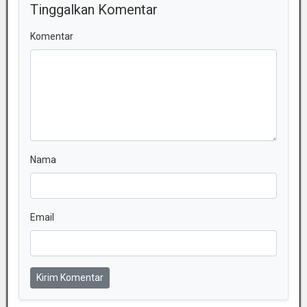
Tinggalkan Komentar
Komentar
Nama
Email
Kirim Komentar