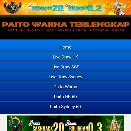
Home
Live Draw HK
Live Draw SGP
Live Draw Sydney
Paito Warna
Paito HK 6D
Paito Sydney 6D