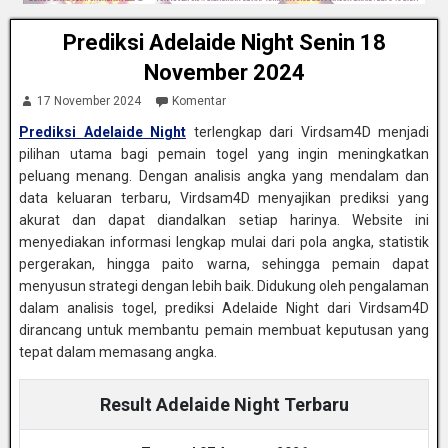
Prediksi Adelaide Night Senin 18
November 2024
17 November 2024
Komentar
Prediksi Adelaide Night
terlengkap dari Virdsam4D menjadi
pilihan utama bagi pemain togel yang ingin meningkatkan
peluang menang. Dengan analisis angka yang mendalam dan
data keluaran terbaru, Virdsam4D menyajikan prediksi yang
akurat dan dapat diandalkan setiap harinya. Website ini
menyediakan informasi lengkap mulai dari pola angka, statistik
pergerakan, hingga paito warna, sehingga pemain dapat
menyusun strategi dengan lebih baik. Didukung oleh pengalaman
dalam analisis togel, prediksi Adelaide Night dari Virdsam4D
dirancang untuk membantu pemain membuat keputusan yang
tepat dalam memasang angka.
Result Adelaide Night Terbaru