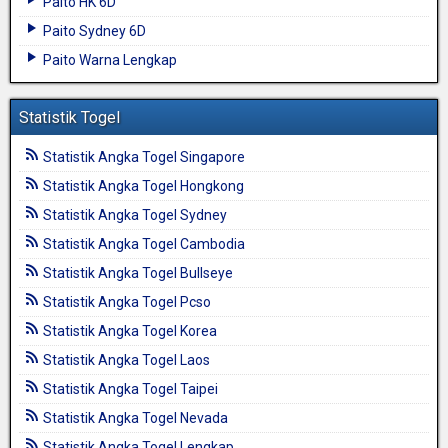
Paito HK 6D
Paito Sydney 6D
Paito Warna Lengkap
Statistik Togel
Statistik Angka Togel Singapore
Statistik Angka Togel Hongkong
Statistik Angka Togel Sydney
Statistik Angka Togel Cambodia
Statistik Angka Togel Bullseye
Statistik Angka Togel Pcso
Statistik Angka Togel Korea
Statistik Angka Togel Laos
Statistik Angka Togel Taipei
Statistik Angka Togel Nevada
Statistik Angka Togel Lengkap