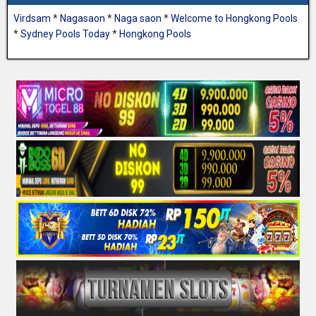
Virdsam
*
Nagasaon
*
Naga saon
*
Welcome to Hongkong Pools
*
Sydney Pools Today
*
Hongkong Pools