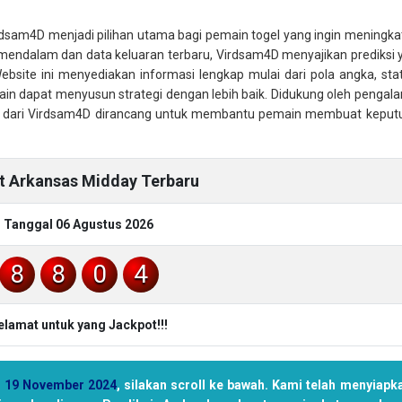
rdsam4D menjadi pilihan utama bagi pemain togel yang ingin meningka
mendalam dan data keluaran terbaru, Virdsam4D menyajikan prediksi 
ebsite ini menyediakan informasi lengkap mulai dari pola angka, stat
ain dapat menyusun strategi dengan lebih baik. Didukung oleh pengal
dday dari Virdsam4D dirancang untuk membantu pemain membuat keput
t Arkansas Midday Terbaru
Tanggal 06 Agustus 2026
8
8
0
4
elamat untuk yang Jackpot!!!
, 19 November 2024
, silakan scroll ke bawah. Kami telah menyiapk