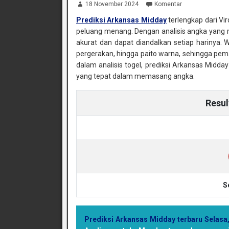
18 November 2024
Komentar
Prediksi Arkansas Midday
terlengkap dari Vi
peluang menang. Dengan analisis angka yang 
akurat dan dapat diandalkan setiap harinya. W
pergerakan, hingga paito warna, sehingga pem
dalam analisis togel, prediksi Arkansas Mi
yang tepat dalam memasang angka.
Resul
S
Prediksi Arkansas Midday terbaru Selasa