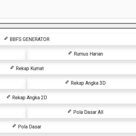
BBFS GENERATOR
Rumus Harian
Rekap Kumat
Rekap Angka 3D
Rekap Angka 2D
Pola Dasar All
Pola Dasar