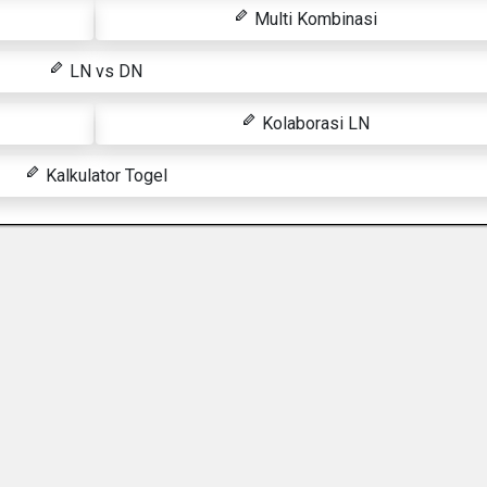
Multi Kombinasi
LN vs DN
Kolaborasi LN
Kalkulator Togel