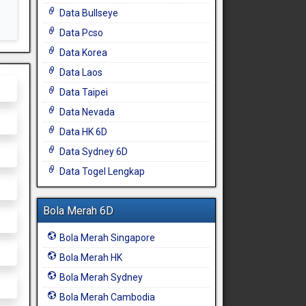
Data Bullseye
Data Pcso
Data Korea
Data Laos
Data Taipei
Data Nevada
Data HK 6D
Data Sydney 6D
Data Togel Lengkap
Bola Merah 6D
Bola Merah Singapore
Bola Merah HK
Bola Merah Sydney
Bola Merah Cambodia