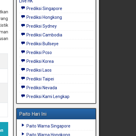
Live HK
Prediksi Singapore
tkan
Prediksi Hongkong
yang
istik
Prediksi Sydney
aman
Prediksi Cambodia
usan
Prediksi Bullseye
Prediksi Pcso
Prediksi Korea
Prediksi Laos
Prediksi Taipei
Prediksi Nevada
Prediksi Kami Lengkap
Paito Hari Ini
Paito Warna Singapore
an
Paito Warna Hongkong