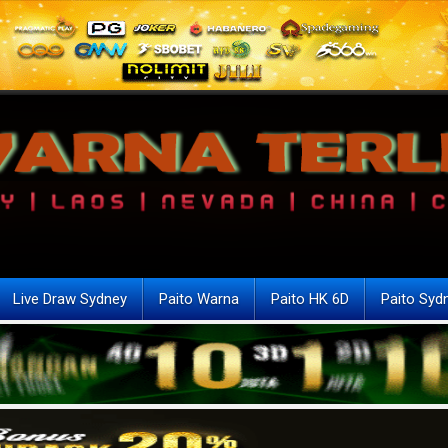
Live Draw Sydney
Paito Warna
Paito HK 6D
Paito Syd